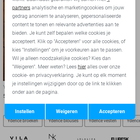
partners
analytische en marketingcookies om jouw
Marketing cookies
gedrag anoniem te analyseren, gepersonaliseerde
content te tonen en relevante advertenties aan te
bieden. Je kunt zelf bepalen welke cookies je
accepteert. Klik op "Accepteren" voor alle cookies, of
kies "Instellingen" om je voorkeuren aan te passen.
Wil je alleen noodzakelijke cookies? Kies dan
"Weigeren". Meer weten? Lees
hier
alles over onze
Tall
-50%
cookie- en privacyverklaring. Je kunt op elk moment
je instellingen wijzigigen door op de link te klikken
Ydence Top
Ydence Broek
onder aan de pagina.
59,95
35,00
69,95
Opslaan
Terug
Instellen
Weigeren
Accepteren
Ydence broeken
Ydence blouses
Ydence vesten
Ydence