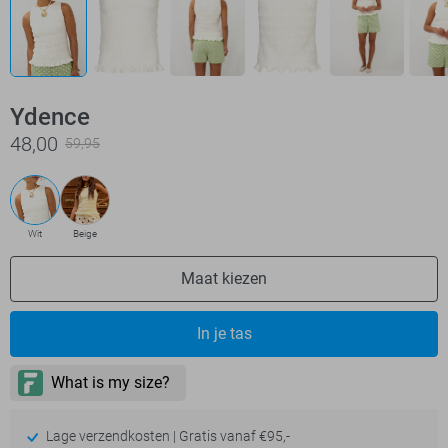
Ydence
48,00
59,95
Wit
Beige
Maat kiezen
In je tas
Lage verzendkosten | Gratis vanaf €95,-