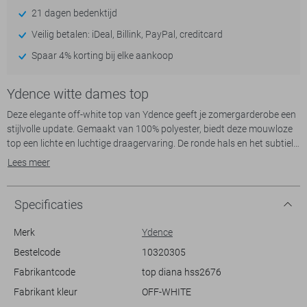
21 dagen bedenktijd
Veilig betalen: iDeal, Billink, PayPal, creditcard
Spaar 4% korting bij elke aankoop
Ydence witte dames top
Deze elegante off-white top van Ydence geeft je zomergarderobe een
stijlvolle update. Gemaakt van 100% polyester, biedt deze mouwloze
top een lichte en luchtige draagervaring. De ronde hals en het subtiele
structuurpatroon geven het geheel een verfijnde uitstraling. De slim fit
Lees meer
pasvorm flatteert je silhouet, terwijl de ruches aan de onderkant een
speels detail toevoegen. Perfect om te dragen op zonnige dagen,
zowel naar het strand als tijdens een casual lunch.
Specificaties
Dankzij het tijdloze design is deze Ydence top eenvoudig te
combineren met een scala aan kledingstukken. Draag hem op een
Merk
Ydence
lichtgekleurde jeans voor een frisse en zomerse look, of kies voor een
Bestelcode
10320305
elegante rok voor een meer formele gelegenheid. De veelzijdigheid van
Fabrikantcode
top diana hss2676
deze top maakt hem een waardevolle toevoeging aan je kledingkast.
Geschikt voor uiteenlopende situaties, van een ontspannen
Fabrikant kleur
OFF-WHITE
wandeling door het park tot een zomerse barbecue met vrienden,