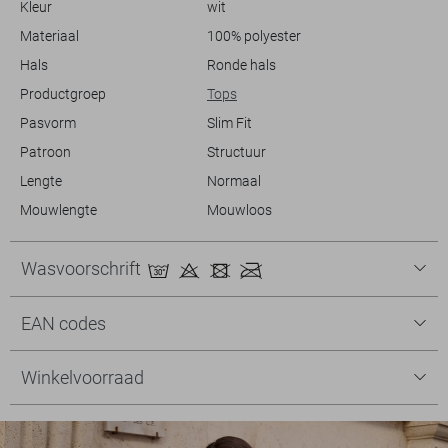
Kleur
wit
biedt deze top zowel comfort als stijl.
Materiaal
100% polyester
Hals
Ronde hals
Productgroep
Tops
Pasvorm
Slim Fit
Patroon
Structuur
Lengte
Normaal
Mouwlengte
Mouwloos
Wasvoorschrift
EAN codes
Winkelvoorraad