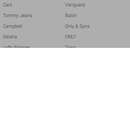
Cars
Vanguard
Tommy Jeans
Ballin
Campbell
Only & Sons
Geisha
ONLY
Lofty Manner
Zoso
Ydence
Vero Moda
Refined Department
Garcia
Sisters Point
Red Button
JDY
Fluresk
Harper & Yve
Object
Meld je aan voor onze nieuwsbrief
Meld je aan voor onze nieuwsbrief en profiteer als eerste van