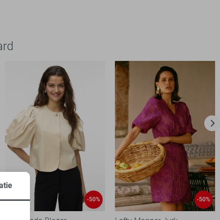
ard
atie
-50%
-50%