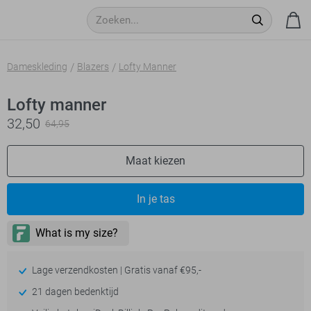
Dameskleding
Blazers
Lofty Manner
Lofty manner
32,50
64,95
Maat kiezen
In je tas
Lage verzendkosten | Gratis vanaf €95,-
21 dagen bedenktijd