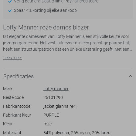
Veilig betalen: iDeal, Billink, PayPal, creditcard
Spaar 4% korting bij elke aankoop
Lofty Manner roze dames blazer
Dit elegante damesvest van Lofty Manner is een stijlvolle keuze voor
je zomergarderobe. Het vest, uitgevoerd in een prachtige paarse tint,
heeft een structuurpatroon dat een unieke uitstraling geeft. Met een
reguliere pasvorm en korte mouwen biedt het zowel comfort als stijl.
Lees meer
De kenmerkende shawlkraag voegt een subtiele verfijning toe, terwijl
de knoopsluiting praktische eenvoud biedt. Ideaal voor een casual
uitstraling, maar ook geschikt voor een iets formelere
Specificaties
aangelegenheid.
Merk
Lofty manner
De veelzijdigheid van dit Lofty Manner vest maakt het perfect voor
Bestelcode
25101290
diverse gelegenheden. Of je nu een koffieafspraak hebt of wilt
Fabrikantcode
jacket gianna re41
schitteren tijdens een zomerse tuinfeest, dit vest is een fraaie
aanvulling. De normale lengte maakt het gemakkelijk te combineren
Fabrikant kleur
PURPLE
met zowel jeans als een zomerse rok. Kies voor een casual maar toch
Kleur
roze
elegante look met dit vest als onderdeel van je outfit. Je zult merken
hoe eenvoudig het is om er goed uit te zien met deze subtiele, toch
Materiaal
54% polyester, 26% nylon, 20% lurex