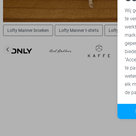
N
Wij g
te ve
A
werk
Lofty Manner broeken
Lofty Manner t-shirts
Lofty Manner 
mark
geper
biede
"Acce
te pa
wete
elk m
de pa