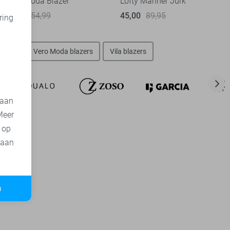
Vero Moda Blazer
Lofty Manner Jurk
27,50
54,99
45,00
89,95
ring
d
lazers
Vero Moda blazers
Vila blazers
 aan
Meer
t op
 aan
n