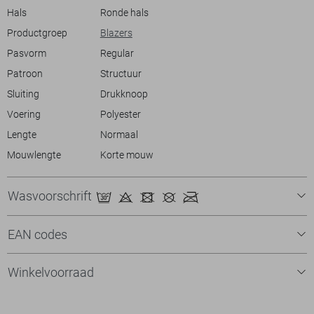
opvallende verschijning.
Hals
Ronde hals
Productgroep
Blazers
Pasvorm
Regular
Patroon
Structuur
Sluiting
Drukknoop
Voering
Polyester
Lengte
Normaal
Mouwlengte
Korte mouw
Wasvoorschrift
EAN codes
Winkelvoorraad