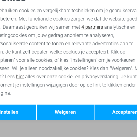
Vero Moda Blazer
oodzakelijke cookies
Personalisatie cookies
27,50
54,99
ebruiken cookies en vergelijkbare technieken om je gebruikserva
rbeteren. Met functionele cookies zorgen we dat de website goe
nalytische cookies
Marketing cookies
t. Daarnaast gebruiken wij samen met
4 partners
analytische en
blouses
Lofty Manner korte broeken
Pieces blazers
Only b
etingcookies om jouw gedrag anoniem te analyseren,
sonaliseerde content te tonen en relevante advertenties aan te
n. Je kunt zelf bepalen welke cookies je accepteert. Klik op
pteren" voor alle cookies, of kies "Instellingen" om je voorkeuren
ssen. Wil je alleen noodzakelijke cookies? Kies dan "Weigeren". 
n? Lees
hier
alles over onze cookie- en privacyverklaring. Je kun
oment je instellingen wijzigigen door op de link te klikken onder
gina.
Opslaan
Terug
Instellen
Weigeren
Acceptere