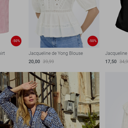
-50%
-50%
irt
Jacqueline de Yong Blouse
Jacqueline
20,00
39,99
17,50
34,