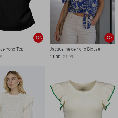
-50%
-50%
 de Yong Top
Jacqueline de Yong Blouse
99
11,00
21,99