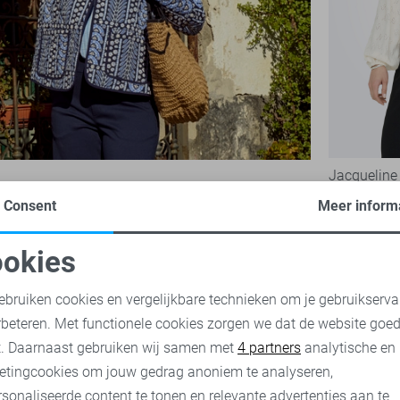
Jacqueline 
10,00
26,
Consent
Meer inform
okies
oodzakelijke cookies
Personalisatie cookies
ebruiken cookies en vergelijkbare technieken om je gebruikserva
rbeteren. Met functionele cookies zorgen we dat de website goe
nalytische cookies
Marketing cookies
t. Daarnaast gebruiken wij samen met
4 partners
analytische en
etingcookies om jouw gedrag anoniem te analyseren,
sonaliseerde content te tonen en relevante advertenties aan te