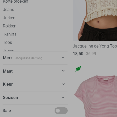
Korte broeken
Jeans
Jurken
Rokken
T-shirts
Tops
Jacqueline de Yong Top
Truien
18,50
36,99
Merk
Jacqueline de Yong
Vesten
Gilets
C&S The Label
56
Maat
Blazers
Calvin Klein
32
32
Jassen
Kleur
Cars
20
34
dfns
2
Beige
Seizoen
34/32
Donders
8
Blauw
36
Basics
Sale
EsQualo
52
Bordeaux
36/32