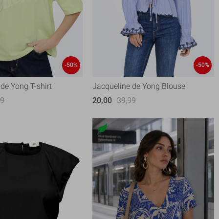
-50%
-50%
de Yong T-shirt
Jacqueline de Yong Blouse
99
20,00
39,99