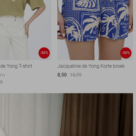
-50%
-50%
de Yong T-shirt
Jacqueline de Yong Korte broek
8,50
16,99
1
99