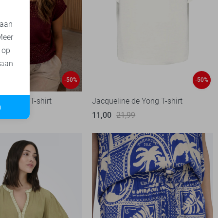
 aan
Meer
t op
 aan
-50%
-50%
de Yong T-shirt
Jacqueline de Yong T-shirt
n
99
11,00
21,99