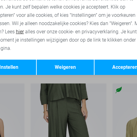
n. Je kunt zelf bepalen welke cookies je accepteert. Klik op
pteren" voor alle cookies, of kies "Instellingen" om je voorkeuren
ssen. Wil je alleen noodzakelijke cookies? Kies dan "Weigeren". 
n? Lees
hier
alles over onze cookie- en privacyverklaring. Je kun
oment je instellingen wijzigigen door op de link te klikken onder
gina.
-50%
-50%
Opslaan
Terug
use
Jacqueline de Yong Top
Jacqueline 
Instellen
Weigeren
Acceptere
17,50
34,99
16,00
31,