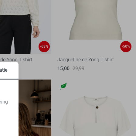
-63%
-50%
de Yong T-shirt
Jacqueline de Yong T-shirt
99
15,00
29,99
atie
ring
d