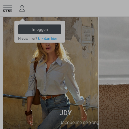
MENU
Inloggen
Nieuw hier?
klik dan hier
JDY
Jacqueline de Yong