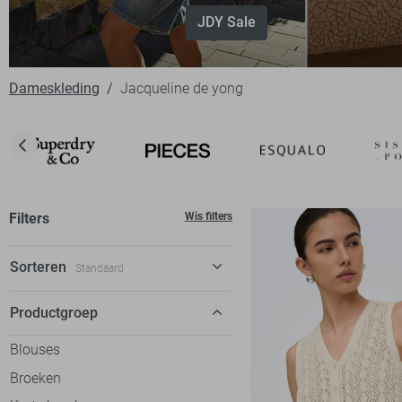
JDY Sale
Dameskleding
Jacqueline de yong
Filters
Wis filters
Sorteren
Standaard
Standaard
Productgroep
€ laag-hoog
Blouses
€ hoog-laag
Broeken