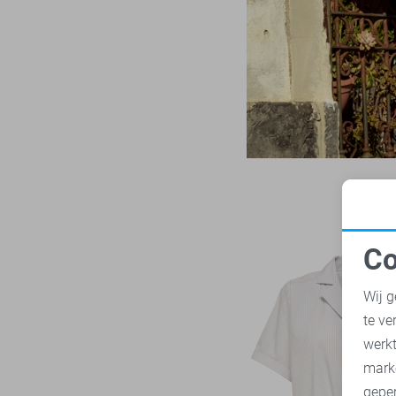
LTB
22
M
Mac
30
M/32
Malelions
18
M/34
Minus
14
L
NED
119
L/32
Noisy may
86
L/34
Nukus
46
XL
Object
182
XL/32
Only
984
XL/34
Co
Pieces
283
XXL
N
Presly & Sun
15
Wij g
XXL/32
Red Button
171
te ve
XXL/34
A
Refined Department
47
werk
Rino & Pelle
mark
46
geper
Sans
7