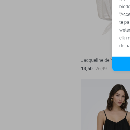
biede
SisterS point
271
"Acce
Studio Amaya
29
te pa
Superdry
1
wete
Tommy Jeans
80
elk m
Touch
de pa
23
TQ Amsterdam
43
Jacqueline de Yong Blo
Vero Moda
536
13,50
26,99
Vila
445
Ydence
71
Zoso
233
Zusss
48