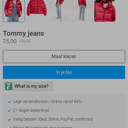
Tommy jeans
75,00
199,90
Maat kiezen
In je tas
Lage verzendkosten | Gratis vanaf €95,-
21 dagen bedenktijd
Veilig betalen: iDeal, Billink, PayPal, creditcard
Spaar 4% korting bij elke aankoop