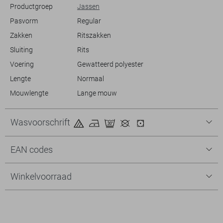
Totale lengte is 59 cm bij maat S.
Productgroep
Jassen
Pasvorm
Regular
Zakken
Ritszakken
Sluiting
Rits
Voering
Gewatteerd polyester
Lengte
Normaal
Mouwlengte
Lange mouw
Wasvoorschrift
EAN codes
Winkelvoorraad