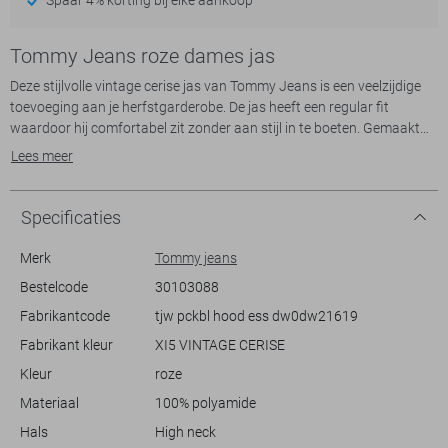
Tommy Jeans roze dames jas
Deze stijlvolle vintage cerise jas van Tommy Jeans is een veelzijdige
toevoeging aan je herfstgarderobe. De jas heeft een regular fit
waardoor hij comfortabel zit zonder aan stijl in te boeten. Gemaakt
van 100% polyamide en voorzien van een gewatteerde polyester
Lees meer
voering, biedt deze jas zowel warmte als een modieuze uitstraling. De
high neck en ritsluiting zorgen voor extra bescherming tegen de kou,
terwijl de handige ritszakken ideaal zijn voor het opbergen van kleine
Specificaties
persoonlijke spullen.
Merk
Tommy jeans
De opvallende cerise kleur maakt van deze jas een echte blikvanger bij
Bestelcode
30103088
elke casual outfit. Dankzij het korte model en de lange mouwen is het
Fabrikantcode
tjw pckbl hood ess dw0dw21619
een ideale keuze voor een dagje uit of een ontspannen
weekendwandeling. Combineer de jas met je favoriete jeans en
Fabrikant kleur
XI5 VINTAGE CERISE
sneakers voor een moeiteloze, trendy look. Of je nu door de stad
Kleur
roze
struint of een frisse herfstwandeling maakt, deze jas biedt jou de
Materiaal
100% polyamide
Meer informatie:
Hals
High neck