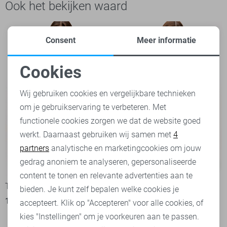
Ook het bekijken waard
Consent
Meer informatie
Cookies
Noodzakelijke cookies
Wij gebruiken cookies en vergelijkbare technieken
om je gebruikservaring te verbeteren. Met
Personalisatie cookies
functionele cookies zorgen we dat de website goed
werkt. Daarnaast gebruiken wij samen met
4
Analytische cookies
partners
analytische en marketingcookies om jouw
Marketing cookies
gedrag anoniem te analyseren, gepersonaliseerde
-60%
-50%
content te tonen en relevante advertenties aan te
Tommy Jeans Jas
Tommy Jeans Jas
bieden. Je kunt zelf bepalen welke cookies je
104,00
259,90
129,95
259,90
accepteert. Klik op "Accepteren" voor alle cookies, of
kies "Instellingen" om je voorkeuren aan te passen.