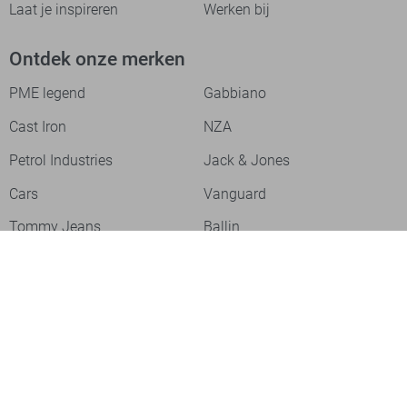
Laat je inspireren
Werken bij
Ontdek onze merken
PME legend
Gabbiano
Cast Iron
NZA
Petrol Industries
Jack & Jones
Cars
Vanguard
Tommy Jeans
Ballin
Campbell
Only & Sons
Geisha
ONLY
Lofty Manner
Zoso
Ydence
Vero Moda
Refined Department
Garcia