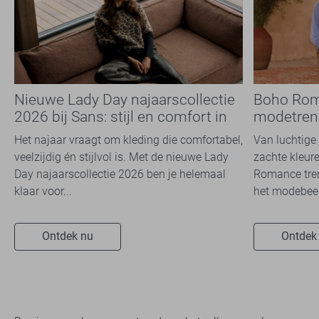
Nieuwe Lady Day najaarscollectie
Boho Rom
2026 bij Sans: stijl en comfort in
modetrend
travelkwaliteit
overal zie
Het najaar vraagt om kleding die comfortabel,
Van luchtige 
veelzijdig én stijlvol is. Met de nieuwe Lady
zachte kleure
Day najaarscollectie 2026 ben je helemaal
Romance tren
klaar voor...
het modebeel
Ontdek nu
Ontdek