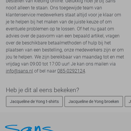
bestellen van kleding online. Gelukkig hoef je bij Sans
nooit alleen te staan. Ons toegewijde team van
klantenservice medewerkers staat altijd voor je klaar om
je te helpen bij het maken van de juiste keuze of om
eventuele problemen op te lossen. Of het nu gaat om
advies over de pasvorm van een bepaald artikel, vragen
over de beschikbare betaalmethoden of hulp bij het
plaatsen van een bestelling, onze medewerkers zijn er om
jou te helpen. We zijn bereikbaar van maandag tot en met
vrijdag van 09:00 tot 17:00 uur! Je kan ons mailen via
info@sans.nl
of bel naar
085-0292124
.
Heb je dit al eens bekeken?
Jacqueline de Yong t-shirts
Jacqueline de Yong broeken
J