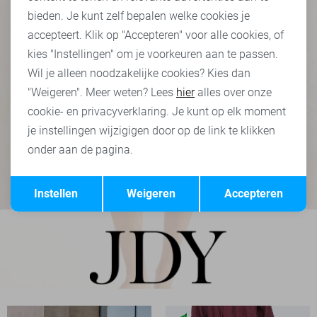
bieden. Je kunt zelf bepalen welke cookies je
accepteert. Klik op "Accepteren" voor alle cookies, of
kies "Instellingen" om je voorkeuren aan te passen.
Wil je alleen noodzakelijke cookies? Kies dan
"Weigeren". Meer weten? Lees
hier
alles over onze
cookie- en privacyverklaring. Je kunt op elk moment
je instellingen wijzigigen door op de link te klikken
onder aan de pagina.
Opslaan
Terug
Instellen
Weigeren
Accepteren