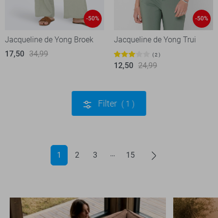
-50%
-50%
Jacqueline de Yong Broek
Jacqueline de Yong Trui
17,50
34,99
2
12,50
24,99
Filter
1
1
2
3
15