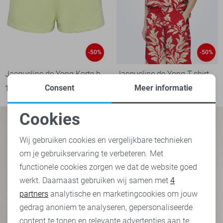
-50%
-50%
Jacqueline de Yong Korte broek
Jacqueline de Yong T-shirt
Consent
Meer informatie
10,00
19,99
10,00
19,99
Cookies
Noodzakelijke cookies
Wij gebruiken cookies en vergelijkbare technieken
om je gebruikservaring te verbeteren. Met
Personalisatie cookies
functionele cookies zorgen we dat de website goed
werkt. Daarnaast gebruiken wij samen met
4
Analytische cookies
partners
analytische en marketingcookies om jouw
Marketing cookies
gedrag anoniem te analyseren, gepersonaliseerde
content te tonen en relevante advertenties aan te