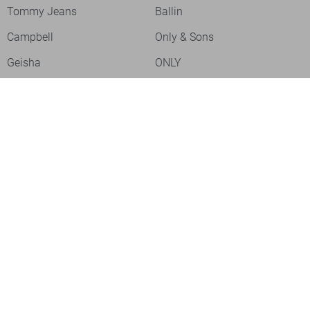
Tommy Jeans
Ballin
Campbell
Only & Sons
Geisha
ONLY
Lofty Manner
Zoso
Ydence
Vero Moda
Refined Department
Garcia
Sisters Point
Red Button
JDY
Fluresk
Harper & Yve
Object
Meld je aan voor onze nieuwsbrief
Meld je aan voor onze nieuwsbrief en profiteer als eerste van
acties!