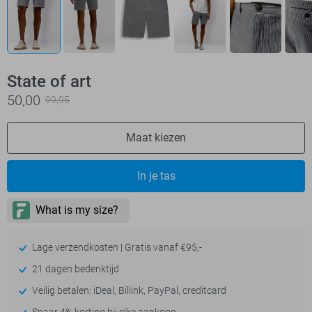
State of art
50,00
99,95
Maat kiezen
In je tas
Lage verzendkosten | Gratis vanaf €95,-
21 dagen bedenktijd
Veilig betalen: iDeal, Billink, PayPal, creditcard
Spaar 4% korting bij elke aankoop