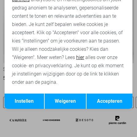
Marketing cookies
gedrag anoniem te analyseren, gepersonaliseerde
content te tonen en relevante advertenties aan te
bieden. Je kunt zelf bepalen welke cookies je
accepteert. Klik op "Accepteren" voor alle cookies, of
kies "Instellingen" om je voorkeuren aan te passen.
Wil je alleen noodzakelijke cookies? Kies dan
-50%
-30%
"Weigeren". Meer weten? Lees
hier
alles over onze
cookie- en privacyverklaring. Je kunt op elk moment
State of Art Korte broek
State of Art Korte broek
je instellingen wijzigigen door op de link te klikken
50,00
99,95
69,95
99,95
onder aan de pagina.
Opslaan
Terug
Instellen
Weigeren
Accepteren
State of Art SALE
State of Art vesten
State of Art polo`s