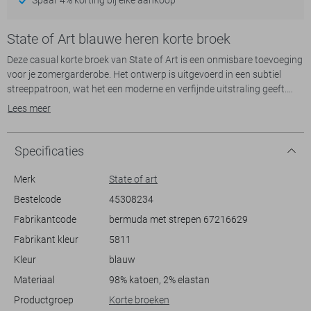
State of Art blauwe heren korte broek
Deze casual korte broek van State of Art is een onmisbare toevoeging
voor je zomergarderobe. Het ontwerp is uitgevoerd in een subtiel
streeppatroon, wat het een moderne en verfijnde uitstraling geeft.
Gemaakt van een blend van 98% katoen en 2% elastan, biedt de broek
Lees meer
niet alleen comfort maar ook bewegingsvrijheid tijdens warme dagen.
De regular fit en normale lengte zorgen voor een relaxte pasvorm,
ideaal voor diverse gelegenheden.
Specificaties
Met een knoop- en ritssluiting en handige steekzakken aan de
Merk
State of art
voorzijde, combineert de korte broek functionaliteit met stijl. Dit
Bestelcode
45308234
maakt het een veelzijdig kledingstuk dat makkelijk te combineren is
Fabrikantcode
bermuda met strepen 67216629
met een polo of een casual overhemd voor een dagje uit aan het
strand of een informele barbecue. Dankzij de regular waist zit hij altijd
Fabrikant kleur
5811
comfortabel, of je nu ontspannen thuis bent of juist actief op pad
Kleur
blauw
gaat. Met deze korte broek kies je voor eenvoud en kwaliteit die het
merk State of Art kenmerkt.
Materiaal
98% katoen, 2% elastan
Productgroep
Korte broeken