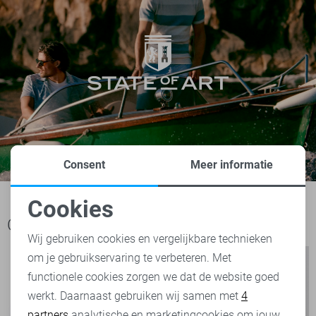
Consent
Meer informatie
Cookies
Noodzakelijke cookies
Ook het bekijken waard
Wij gebruiken cookies en vergelijkbare technieken
om je gebruikservaring te verbeteren. Met
Personalisatie cookies
functionele cookies zorgen we dat de website goed
werkt. Daarnaast gebruiken wij samen met
4
Analytische cookies
partners
analytische en marketingcookies om jouw