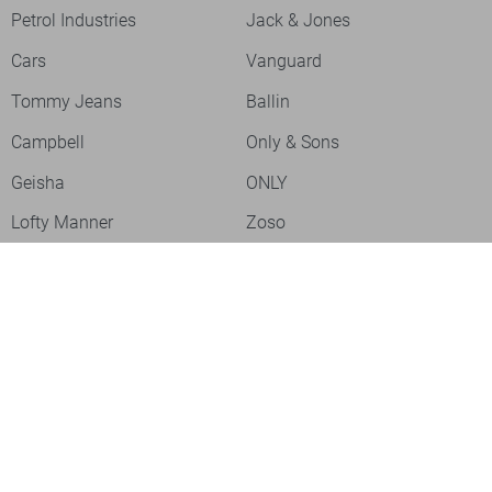
Petrol Industries
Jack & Jones
Cars
Vanguard
Tommy Jeans
Ballin
Campbell
Only & Sons
Geisha
ONLY
Lofty Manner
Zoso
Ydence
Vero Moda
Refined Department
Garcia
Sisters Point
Red Button
JDY
Fluresk
Harper & Yve
Object
Meld je aan voor onze nieuwsbrief