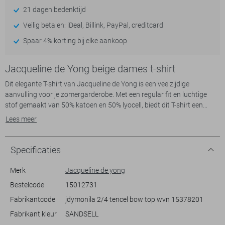
21 dagen bedenktijd
Veilig betalen: iDeal, Billink, PayPal, creditcard
Spaar 4% korting bij elke aankoop
Jacqueline de Yong beige dames t-shirt
Dit elegante T-shirt van Jacqueline de Yong is een veelzijdige
aanvulling voor je zomergarderobe. Met een regular fit en luchtige
stof gemaakt van 50% katoen en 50% lyocell, biedt dit T-shirt een
comfortabele pasvorm voor dagelijks gebruik. Het strikkoord aan de
Lees meer
achterkant geeft een speels detail dat op subtiele wijze opvalt. De
ronde hals en de korte mouwen maken dit shirt ideaal voor warme
zomerdagen.
Specificaties
Het T-shirt heeft een zachte crèmekleur en opvallende pofmouwen die
zorgen voor een casual en toch verfijnde uitstraling. Perfect voor
Merk
Jacqueline de yong
ontspannen dagen in het park, of combineer het met een nette broek
Bestelcode
15012731
voor een informele werksetting. Dit Jacqueline de Yong T-shirt is
Fabrikantcode
jdymonila 2/4 tencel bow top wvn 15378201
eenvoudig te mixen en matchen met je favoriete items, waardoor het
een praktische keuze is voor elke dame die waarde hecht aan comfort
Fabrikant kleur
SANDSELL
en stijl.