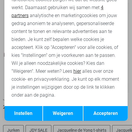
werkt. Daarnaast gebruiken wij samen met
4
Analytische cookies
partners
analytische en marketingcookies om jouw
Marketing cookies
gedrag anoniem te analyseren, gepersonaliseerde
content te tonen en relevante advertenties aan te
bieden. Je kunt zelf bepalen welke cookies je
accepteert. Klik op "Accepteren" voor alle cookies, of
kies "Instellingen" om je voorkeuren aan te passen.
Wil je alleen noodzakelijke cookies? Kies dan
"Weigeren". Meer weten? Lees
hier
alles over onze
cookie- en privacyverklaring. Je kunt op elk moment
-20%
-20%
je instellingen wijzigigen door op de link te klikken
onder aan de pagina.
Jacqueline de Yong Blouse
Vila T-shirt
28,00
34,99
27,95
34,99
Opslaan
Terug
Instellen
Weigeren
Accepteren
Jurken
JDY SALE
Jacqueline de Yong t-shirts
Jacqueli