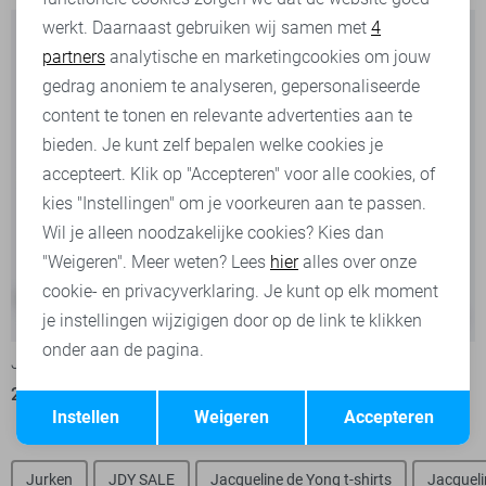
werkt. Daarnaast gebruiken wij samen met
4
Analytische cookies
partners
analytische en marketingcookies om jouw
Marketing cookies
gedrag anoniem te analyseren, gepersonaliseerde
content te tonen en relevante advertenties aan te
bieden. Je kunt zelf bepalen welke cookies je
accepteert. Klik op "Accepteren" voor alle cookies, of
kies "Instellingen" om je voorkeuren aan te passen.
Wil je alleen noodzakelijke cookies? Kies dan
"Weigeren". Meer weten? Lees
hier
alles over onze
cookie- en privacyverklaring. Je kunt op elk moment
-20%
-20%
je instellingen wijzigigen door op de link te klikken
onder aan de pagina.
Jacqueline de Yong Broek
Jacqueline de Yong Broek
23,95
29,99
23,95
29,99
Opslaan
Terug
Instellen
Weigeren
Accepteren
Jurken
JDY SALE
Jacqueline de Yong t-shirts
Jacqueli