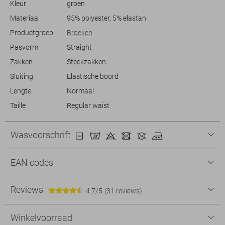
Kleur
groen
garderobe. Geef je outfit moeiteloos een moderne en verfijnde
uitstraling met deze veelzijdige broek.
Materiaal
95% polyester, 5% elastan
Productgroep
Broeken
Pasvorm
Straight
Zakken
Steekzakken
Sluiting
Elastische boord
Lengte
Normaal
Taille
Regular waist
Wasvoorschrift
EAN codes
Reviews
4.7/5
(31 reviews)
Winkelvoorraad