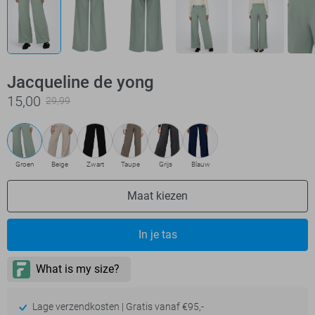
Jacqueline de yong
15,00
29,99
Groen
Beige
Zwart
Taupe
Grijs
Blauw
Maat kiezen
In je tas
Lage verzendkosten | Gratis vanaf €95,-