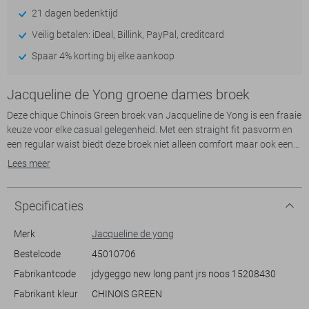
21 dagen bedenktijd
Veilig betalen: iDeal, Billink, PayPal, creditcard
Spaar 4% korting bij elke aankoop
Jacqueline de Yong groene dames broek
Deze chique Chinois Green broek van Jacqueline de Yong is een fraaie
keuze voor elke casual gelegenheid. Met een straight fit pasvorm en
een regular waist biedt deze broek niet alleen comfort maar ook een
stijlvolle uitstraling. De subtiele elastische boord in combinatie met de
Lees meer
elegante plooien en opvallende knopen aan de band geven het een
unieke twist. Gemaakt van 95% polyester en 5% elastan, voelt de stof
soepel en prettig aan en past zich makkelijk aan jouw bewegingen
Specificaties
aan.
Of je nu een dagje op kantoor doorbrengt of een ontspannen avond
Merk
Jacqueline de yong
met vrienden hebt gepland, deze broek is een betrouwbare optie. De
Bestelcode
45010706
steekzakken voegen functionaliteit toe zonder in te boeten op stijl,
Fabrikantcode
jdygeggo new long pant jrs noos 15208430
terwijl de normale lengte perfect is voor zowel sneakers als nette
schoenen. De zachte groene tint maakt het eenvoudig om te
Fabrikant kleur
CHINOIS GREEN
combineren met verschillende tops en accessoires uit jouw