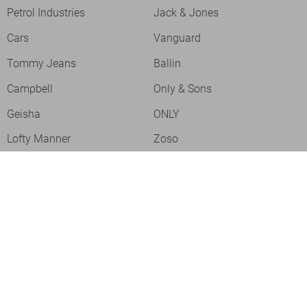
Petrol Industries
Jack & Jones
Cars
Vanguard
Tommy Jeans
Ballin
Campbell
Only & Sons
Geisha
ONLY
Lofty Manner
Zoso
Ydence
Vero Moda
Refined Department
Garcia
Sisters Point
Red Button
JDY
Fluresk
Harper & Yve
Object
Meld je aan voor onze nieuwsbrief