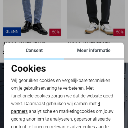
GLENN
-50%
-50%
JACK & JONES JEANS
JACK & JONES BROEK
Consent
Meer informatie
20,00
39,99
30,00
59,99
Cookies
Noodzakelijke cookies
Wij gebruiken cookies en vergelijkbare technieken
om je gebruikservaring te verbeteren. Met
Personalisatie cookies
functionele cookies zorgen we dat de website goed
werkt. Daarnaast gebruiken wij samen met
4
Analytische cookies
partners
analytische en marketingcookies om jouw
Marketing cookies
gedrag anoniem te analyseren, gepersonaliseerde
content te tonen en relevante advertenties aan te