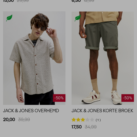
15,00
29,99
6,50
12,99
-50%
-50%
JACK & JONES OVERHEMD
JACK & JONES KORTE BROEK
20,00
39,99
1
17,50
34,99