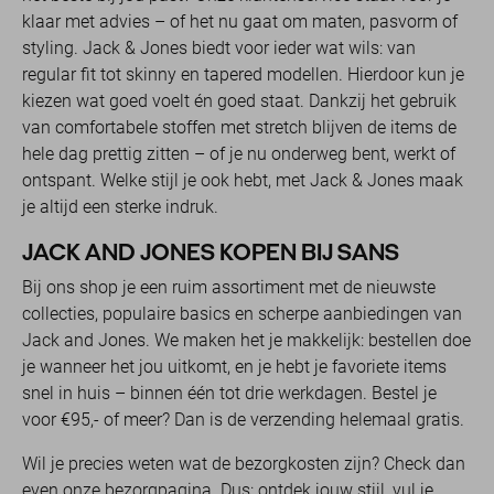
klaar met advies – of het nu gaat om maten, pasvorm of
styling. Jack & Jones biedt voor ieder wat wils: van
regular fit tot skinny en tapered modellen. Hierdoor kun je
kiezen wat goed voelt én goed staat. Dankzij het gebruik
van comfortabele stoffen met stretch blijven de items de
hele dag prettig zitten – of je nu onderweg bent, werkt of
ontspant. Welke stijl je ook hebt, met Jack & Jones maak
je altijd een sterke indruk.
JACK AND JONES KOPEN BIJ SANS
Bij ons shop je een ruim assortiment met de nieuwste
collecties, populaire basics en scherpe aanbiedingen van
Jack and Jones. We maken het je makkelijk: bestellen doe
je wanneer het jou uitkomt, en je hebt je favoriete items
snel in huis – binnen één tot drie werkdagen. Bestel je
voor €95,- of meer? Dan is de verzending helemaal gratis.
Wil je precies weten wat de bezorgkosten zijn? Check dan
even onze bezorgpagina. Dus: ontdek jouw stijl, vul je