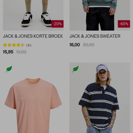
-20%
-60%
JACK & JONES KORTE BROEK
JACK & JONES SWEATER
16,00
39,99
3
15,95
19,99