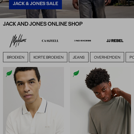
JACK & JONES SALE
JACK AND JONES ONLINE SHOP
BROEKEN
KORTE BROEKEN
JEANS
OVERHEMDEN
PO