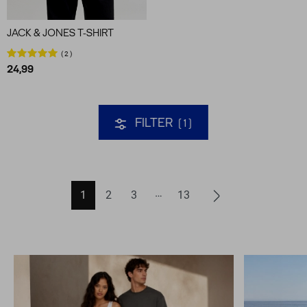
JACK & JONES T-SHIRT
2
24,99
FILTER
1
1
2
3
13