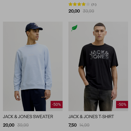
1
20,00
39,99
-50%
-50%
JACK & JONES SWEATER
JACK & JONES T-SHIRT
20,00
39,99
7,50
14,99