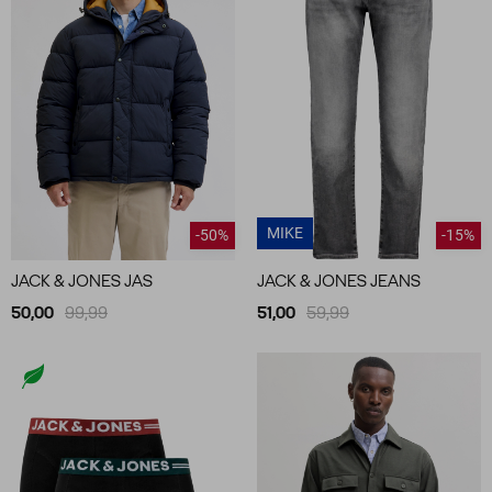
MIKE
-50%
-15%
JACK & JONES JAS
JACK & JONES JEANS
50,00
99,99
51,00
59,99