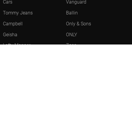
Cars
Vanguard
Tommy Jeans
Ballin
Campbell
Only & Sons
Geisha
ONLY
Lofty Manner
Zoso
Ydence
Vero Moda
Refined Department
Garcia
Sisters Point
Red Button
JDY
Fluresk
Harper & Yve
Object
Meld je aan voor onze nieuwsbrief
Meld je aan voor onze nieuwsbrief en profiteer als eerste van