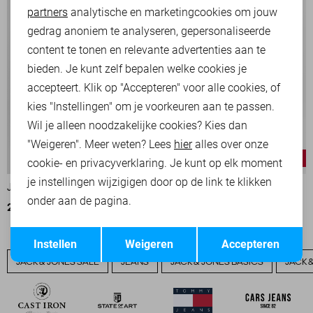
partners
analytische en marketingcookies om jouw
Marketing cookies
gedrag anoniem te analyseren, gepersonaliseerde
content te tonen en relevante advertenties aan te
bieden. Je kunt zelf bepalen welke cookies je
accepteert. Klik op "Accepteren" voor alle cookies, of
kies "Instellingen" om je voorkeuren aan te passen.
Wil je alleen noodzakelijke cookies? Kies dan
"Weigeren". Meer weten? Lees
hier
alles over onze
-50%
-50%
cookie- en privacyverklaring. Je kunt op elk moment
je instellingen wijzigigen door op de link te klikken
JACK & JONES SWEATER
JACK & JONES SWEATER
onder aan de pagina.
25,00
49,99
25,00
49,99
Opslaan
Terug
Instellen
Weigeren
Accepteren
JACK & JONES SALE
JEANS
JACK & JONES BASICS
JACK 