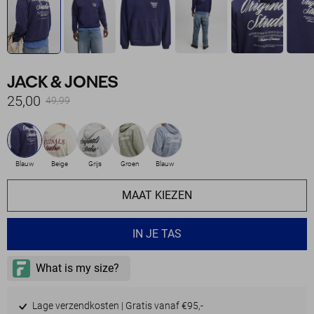
JACK & JONES
25,00
49,99
Blauw
Beige
Grijs
Groen
Blauw
MAAT KIEZEN
IN JE TAS
Lage verzendkosten | Gratis vanaf €95,-