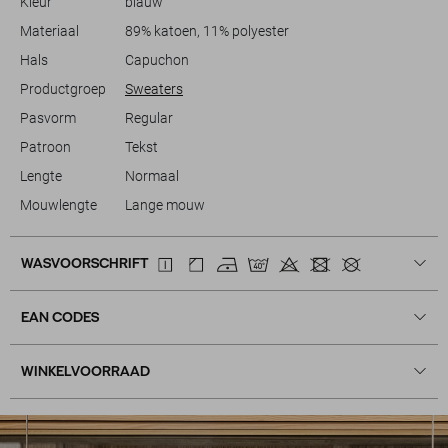
Kleur
blauw
toepasbare momenten.
Materiaal
89% katoen, 11% polyester
Hals
Capuchon
Productgroep
Sweaters
Pasvorm
Regular
Patroon
Tekst
Lengte
Normaal
Mouwlengte
Lange mouw
WASVOORSCHRIFT
EAN CODES
WINKELVOORRAAD