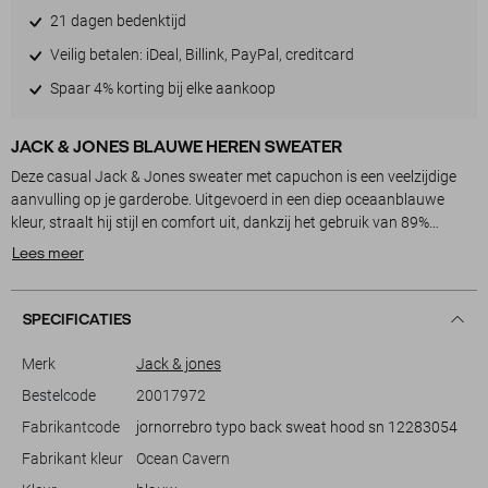
21 dagen bedenktijd
Veilig betalen: iDeal, Billink, PayPal, creditcard
Spaar 4% korting bij elke aankoop
JACK & JONES BLAUWE HEREN SWEATER
Deze casual Jack & Jones sweater met capuchon is een veelzijdige
aanvulling op je garderobe. Uitgevoerd in een diep oceaanblauwe
kleur, straalt hij stijl en comfort uit, dankzij het gebruik van 89%
katoen en 11% polyester. De sweater heeft een comfortabele regular
Lees meer
fit en is ideaal voor een alledaagse look in de herfst. Op de rug prijken
opvallende witte tekstdetails, wat een moderne touch geeft aan het
ontwerp.
SPECIFICATIES
De sweater van Jack & Jones is perfect voor diverse gelegenheden, of
je nu een ontspannen dag thuis hebt of een casual uitje met vrienden
Merk
Jack & jones
plant. De lange mouwen en normale lengte zorgen voor een prettige,
Bestelcode
20017972
stijlvolle pasvorm. Dit kledingstuk is makkelijk te combineren met een
Fabrikantcode
jornorrebro typo back sweat hood sn 12283054
jeans voor een relaxte uitstraling. Met zijn duurzame materiaalkeuze
biedt deze sweater niet alleen stijl, maar ook langdurige kwaliteit.
Fabrikant kleur
Ocean Cavern
Voeg dit eigentijdse stuk toe aan je collectie en geniet van de vele