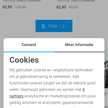
Tommy Jeans sweater
Tommy Jeans sweater
65,95
109,90
62,45
89,20
Filter
2
Consent
Meer informatie
Cookies
Noodzakelijke cookies
Wij gebruiken cookies en vergelijkbare technieken
om je gebruikservaring te verbeteren. Met
Personalisatie cookies
functionele cookies zorgen we dat de website goed
werkt. Daarnaast gebruiken wij samen met
4
Analytische cookies
Basics: de onmisbare basis van
Een kijkje
partners
analytische en marketingcookies om jouw
iedere garderobe
Rijssen
Marketing cookies
gedrag anoniem te analyseren, gepersonaliseerde
Basics zijn tijdloze kledingstukken die een
Ben jij die f