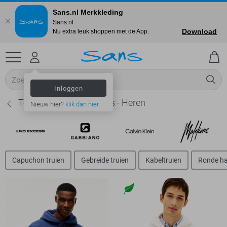
Sans.nl Merkkleding
Sans.nl
Download
Nu extra leuk shoppen met de App.
Inloggen
Tommy Jeans Sweaters - Heren
Nieuw hier?
klik dan hier
Capuchon truien
Gebreide truien
Kabeltruien
Ronde ha