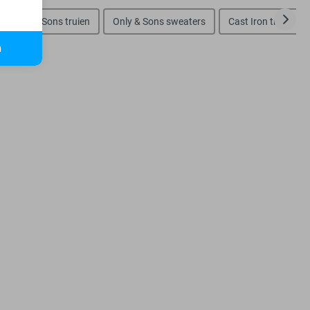
Only & Sons truien
Only & Sons sweaters
Cast Iron truien
n