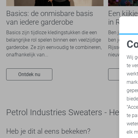
Basics: de onmisbare basis
Een kijkj
van iedere garderobe
in Rijsse
Basics zijn tijdloze kledingstukken die een
Ben jij die fa
belangrijke rol spelen binnen een veelzijdige
ben je nog noo
Co
garderobe. Ze zijn eenvoudig te combineren,
Rijssen gewee
N
onafhankelijk van...
nieuwsgierig? 
Wij g
te ve
A
werk
Ontdek nu
Ontdek 
mark
geper
biede
"Acce
Petrol Industries Sweaters - Heren
te pa
wete
Heb je dit al eens bekeken?
elk m