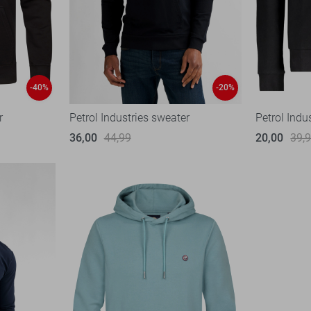
-40%
-20%
r
Petrol Industries sweater
Petrol Indu
36,00
44,99
20,00
39,