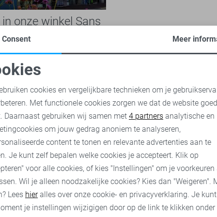
e in onze winkel Sans
n
Consent
Meer inform
natieke online-shopper, maar
it bij onze fysieke winkel in
okies
st? Ben je wel heel
oodzakelijke cookies
Personalisatie cookies
Lees snel verder...
ebruiken cookies en vergelijkbare technieken om je gebruikserva
rbeteren. Met functionele cookies zorgen we dat de website goe
nalytische cookies
Marketing cookies
t. Daarnaast gebruiken wij samen met
4 partners
analytische en
nu
etingcookies om jouw gedrag anoniem te analyseren,
sonaliseerde content te tonen en relevante advertenties aan te
n. Je kunt zelf bepalen welke cookies je accepteert. Klik op
pteren" voor alle cookies, of kies "Instellingen" om je voorkeuren
ssen. Wil je alleen noodzakelijke cookies? Kies dan "Weigeren". 
n? Lees
hier
alles over onze cookie- en privacyverklaring. Je kun
oment je instellingen wijzigigen door op de link te klikken onder