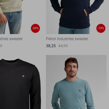
-20%
-15%
stries sweater
Petrol Industries sweater
99
38,25
44,99