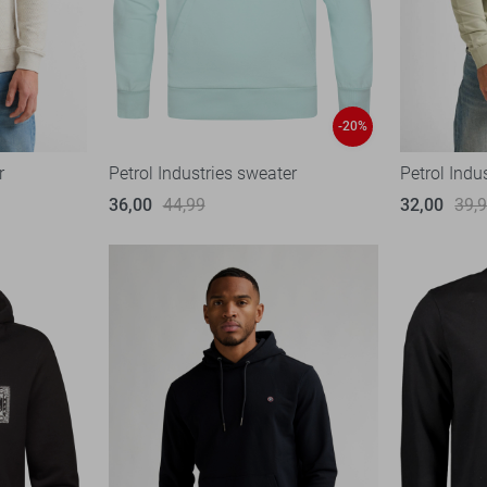
-20%
r
Petrol Industries sweater
Petrol Indu
36,00
44,99
32,00
39,