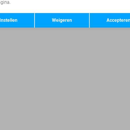
gina.
stries polo`s
Petrol Industries t-shirts
Jack & Jones sweaters
Opslaan
Terug
Instellen
Weigeren
Acceptere