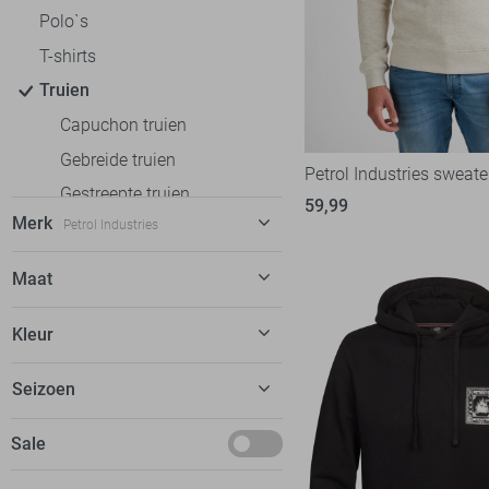
Polo`s
T-shirts
Truien
Capuchon truien
Gebreide truien
Petrol Industries sweate
Gestreepte truien
59,99
Merk
Petrol Industries
Ronde hals truien
Sweaters
Antony Morato
10
Maat
V-hals truien
Ballin
14
M
Vesten
Kleur
Calvin Klein
8
L
Cars
2
Beige
Seizoen
XL
Cast Iron
25
Blauw
XXL
Basics
Sale
Gabbiano
9
Groen
XXXL
Maart
Jack & Jones
65
Zwart