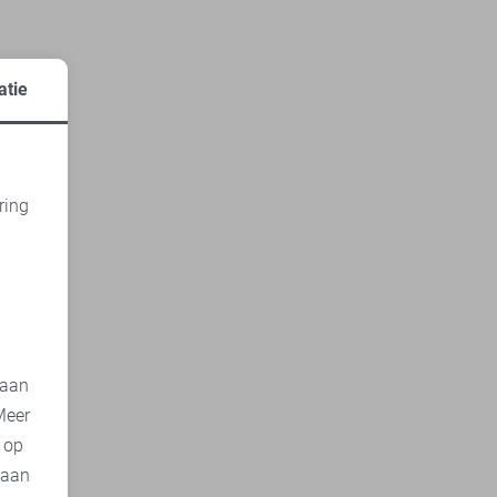
atie
ring
d
 aan
Meer
t op
 aan