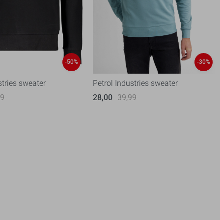
-50%
-30%
stries sweater
Petrol Industries sweater
99
28,00
39,99