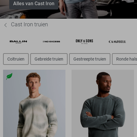
Alles van Cast Iron
Cast Iron truien
Coltruien
Gebreide truien
Gestreepte truien
Ronde hals