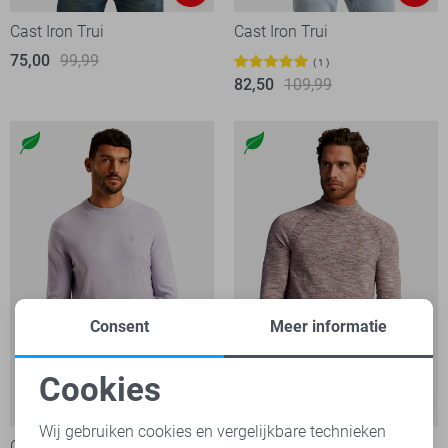
Cast Iron Trui
Cast Iron Trui
75,00
99,99
1
82,50
109,99
Consent
Meer informatie
Cookies
-40%
-50%
Noodzakelijke cookies
Wij gebruiken cookies en vergelijkbare technieken
Cast Iron Trui
Cast Iron Trui