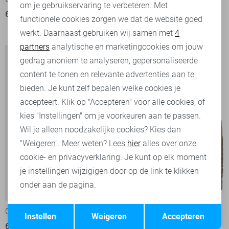
om je gebruikservaring te verbeteren. Met
Personalisatie cookies
60,00
99,99
1
functionele cookies zorgen we dat de website goed
50,00
99,99
werkt. Daarnaast gebruiken wij samen met
4
Analytische cookies
partners
analytische en marketingcookies om jouw
Marketing cookies
gedrag anoniem te analyseren, gepersonaliseerde
content te tonen en relevante advertenties aan te
bieden. Je kunt zelf bepalen welke cookies je
accepteert. Klik op "Accepteren" voor alle cookies, of
kies "Instellingen" om je voorkeuren aan te passen.
Wil je alleen noodzakelijke cookies? Kies dan
"Weigeren". Meer weten? Lees
hier
alles over onze
cookie- en privacyverklaring. Je kunt op elk moment
je instellingen wijzigigen door op de link te klikken
onder aan de pagina.
-50%
-50%
Opslaan
Terug
Cast Iron Trui
Cast Iron Trui
Instellen
Weigeren
Accepteren
60,00
119,99
65,00
129,99