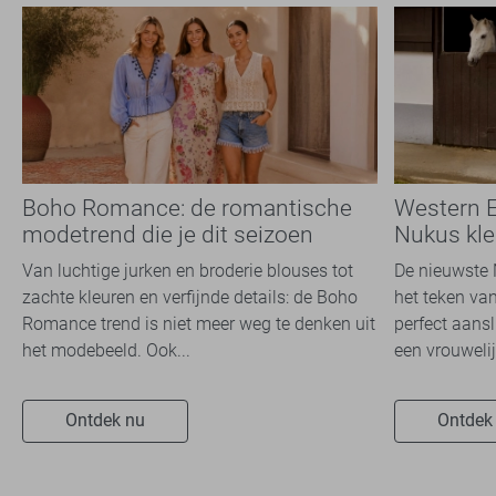
Boho Romance: de romantische
Western E
modetrend die je dit seizoen
Nukus kle
overal ziet
2026
Van luchtige jurken en broderie blouses tot
De nieuwste N
zachte kleuren en verfijnde details: de Boho
het teken va
Romance trend is niet meer weg te denken uit
perfect aans
het modebeeld. Ook...
een vrouwelijk
Ontdek nu
Ontdek