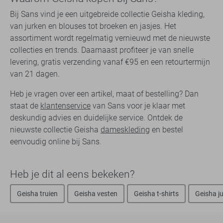
Bij Sans vind je een uitgebreide collectie Geisha kleding,
van jurken en blouses tot broeken en jasjes. Het
assortiment wordt regelmatig vernieuwd met de nieuwste
collecties en trends. Daarnaast profiteer je van snelle
levering, gratis verzending vanaf €95 en een retourtermijn
van 21 dagen.
Heb je vragen over een artikel, maat of bestelling? Dan
staat de
klantenservice
van Sans voor je klaar met
deskundig advies en duidelijke service. Ontdek de
nieuwste collectie Geisha
dameskleding
en bestel
eenvoudig online bij Sans.
Heb je dit al eens bekeken?
Geisha truien
Geisha vesten
Geisha t-shirts
Geisha j