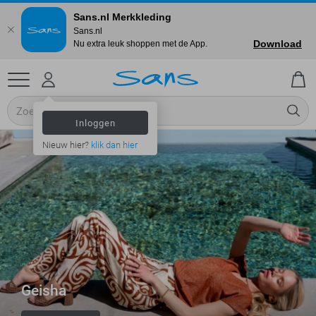
Sans.nl Merkkleding
Sans.nl
Download
Nu extra leuk shoppen met de App.
Inloggen
Nieuw hier?
klik dan hier
Geisha