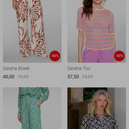
-50%
-50%
Geisha Broek
Geisha Trui
40,00
79,99
37,50
74,99