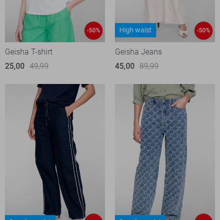
High waist
-50%
-50%
Geisha T-shirt
Geisha Jeans
25,00
49,99
45,00
89,99