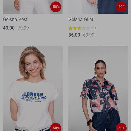
-50%
-50%
Geisha Vest
Geisha Gilet
40,00
79,99
1
35,00
69,99
-50%
-50%