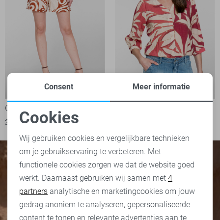
Consent
Meer informatie
-50%
-50%
Geisha Korte broek
Geisha Blouse
Cookies
35,00
69,99
40,00
79,99
Noodzakelijke cookies
Wij gebruiken cookies en vergelijkbare technieken
om je gebruikservaring te verbeteren. Met
Personalisatie cookies
functionele cookies zorgen we dat de website goed
werkt. Daarnaast gebruiken wij samen met
4
Analytische cookies
partners
analytische en marketingcookies om jouw
Marketing cookies
gedrag anoniem te analyseren, gepersonaliseerde
content te tonen en relevante advertenties aan te