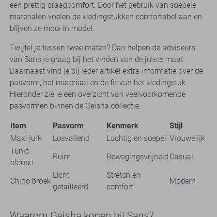
een prettig draagcomfort. Door het gebruik van soepele
materialen voelen de kledingstukken comfortabel aan en
blijven ze mooi in model.
Twijfel je tussen twee maten? Dan helpen de adviseurs
van Sans je graag bij het vinden van de juiste maat.
Daarnaast vind je bij ieder artikel extra informatie over de
pasvorm, het materiaal en de fit van het kledingstuk.
Hieronder zie je een overzicht van veelvoorkomende
pasvormen binnen de Geisha collectie.
Item
Pasvorm
Kenmerk
Stijl
Maxi jurk
Losvallend
Luchtig en soepel
Vrouwelijk
Tunic
Ruim
Bewegingsvrijheid
Casual
blouse
Licht
Stretch en
Chino broek
Modern
getailleerd
comfort
Waarom Geisha kopen bij Sans?