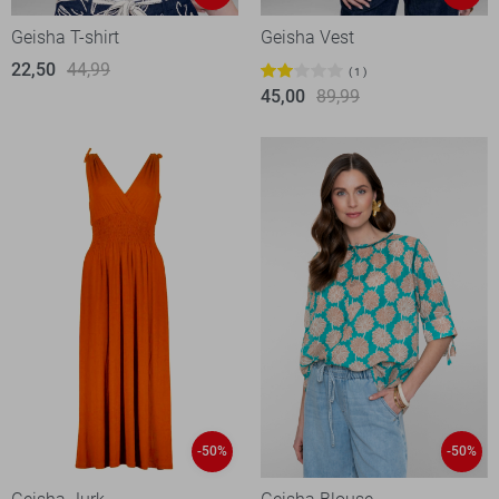
Geisha T-shirt
Geisha Vest
22,50
44,99
1
45,00
89,99
-50%
-50%