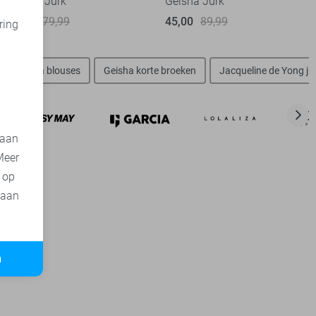
Geisha Jurk
Geisha Jurk
40,00
79,99
45,00
89,99
ring
d
Geisha blouses
Geisha korte broeken
Jacqueline de Yong ju
 aan
Meer
t op
 aan
n