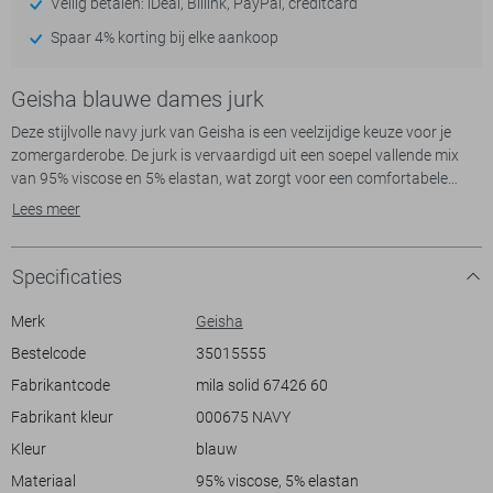
Veilig betalen: iDeal, Billink, PayPal, creditcard
Spaar 4% korting bij elke aankoop
Geisha blauwe dames jurk
Deze stijlvolle navy jurk van Geisha is een veelzijdige keuze voor je
zomergarderobe. De jurk is vervaardigd uit een soepel vallende mix
van 95% viscose en 5% elastan, wat zorgt voor een comfortabele
pasvorm. Met de regular fit en het mouwloze ontwerp biedt deze
Lees meer
lange jurk een luchtige uitstraling voor warme dagen. De diepe V-hals
en gedrapeerde schouderbandjes geven een elegante touch, perfect
voor een ontspannen casual look.
Specificaties
Of je nu een dagje op het terras doorbrengt of naar een zomerse
feestelijke gelegenheid gaat, deze jurk past bij elke gelegenheid. De
Merk
Geisha
navy kleur vormt een tijdloze basis die je makkelijk kunt combineren
Bestelcode
35015555
met diverse accessoires. Het subtiele elastische tailleaccent
Fabrikantcode
mila solid 67426 60
benadrukt je silhouet, waardoor de jurk niet alleen comfortabel, maar
ook flatterend is. Deze Geisha jurk is een stijlvolle match voor jouw
Fabrikant kleur
000675 NAVY
Kleur
blauw
Meer informatie:
Materiaal
95% viscose, 5% elastan
De totale lengte is 131 cm bij maat S/36.