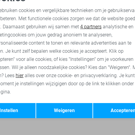
Geisha Jurk
oodzakelijke cookies
Personalisatie cookies
40,00
79,99
ebruiken cookies en vergelijkbare technieken om je gebruikserva
rbeteren. Met functionele cookies zorgen we dat de website goe
nalytische cookies
Marketing cookies
t. Daarnaast gebruiken wij samen met
4 partners
analytische en
isha t-shirts
Geisha jurken
Geisha jeans
Geisha broeken
etingcookies om jouw gedrag anoniem te analyseren,
sonaliseerde content te tonen en relevante advertenties aan te
n. Je kunt zelf bepalen welke cookies je accepteert. Klik op
pteren" voor alle cookies, of kies "Instellingen" om je voorkeuren
ssen. Wil je alleen noodzakelijke cookies? Kies dan "Weigeren". 
n? Lees
hier
alles over onze cookie- en privacyverklaring. Je kun
oment je instellingen wijzigigen door op de link te klikken onder
gina.
Opslaan
Terug
Instellen
Weigeren
Acceptere