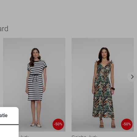
ard
atie
-50%
-50%