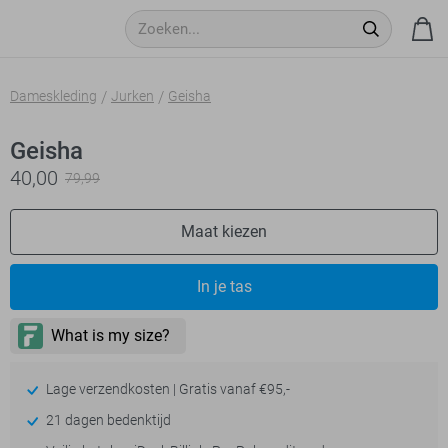
Dameskleding
Jurken
Geisha
Geisha
40,00
79,99
Maat kiezen
In je tas
Lage verzendkosten | Gratis vanaf €95,-
21 dagen bedenktijd