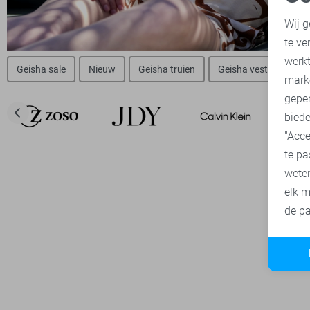
N
Wij g
te ve
A
werk
Geisha sale
Nieuw
Geisha truien
Geisha vesten
Ge
mark
geper
biede
"Acce
te pa
wete
elk m
de pa