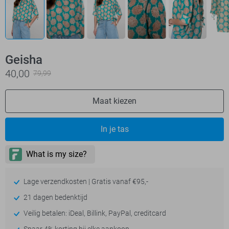
Geisha
40,00
79,99
Maat kiezen
In je tas
Lage verzendkosten | Gratis vanaf €95,-
21 dagen bedenktijd
Veilig betalen: iDeal, Billink, PayPal, creditcard
Spaar 4% korting bij elke aankoop