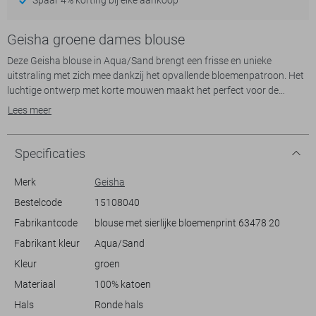
Geisha groene dames blouse
Deze Geisha blouse in Aqua/Sand brengt een frisse en unieke
uitstraling met zich mee dankzij het opvallende bloemenpatroon. Het
luchtige ontwerp met korte mouwen maakt het perfect voor de
zomerse dagen. De ronde hals en knoopsluiting voegen een subtiele
Lees meer
elegantie toe, terwijl de regular fit voor een comfortabele pasvorm
zorgt. De combinatie van aqua en zandkleuren zorgt voor een
levendig, maar toch rustgevend effect dat ideaal is voor casual dagen
Specificaties
of ontspannen uitjes.
Gemaakt van 100% katoen, biedt deze blouse ademend comfort, zelfs
Merk
Geisha
op warmere dagen. Of je nu een strandwandeling maakt of een
Bestelcode
15108040
lunchafspraak hebt, deze blouse is een uitstekende keuze. Combineer
Fabrikantcode
blouse met sierlijke bloemenprint 63478 20
het eenvoudig met een lichte jeans of een zomerse rok voor een
moeiteloze, stijlvolle look. De bloemendetails geven een speels tintje,
Fabrikant kleur
Aqua/Sand
dat moeiteloos opvalt zonder te overweldigen. Een ideale aanvulling
Kleur
groen
op je garderobe voor het seizoen.
Materiaal
100% katoen
Hals
Ronde hals