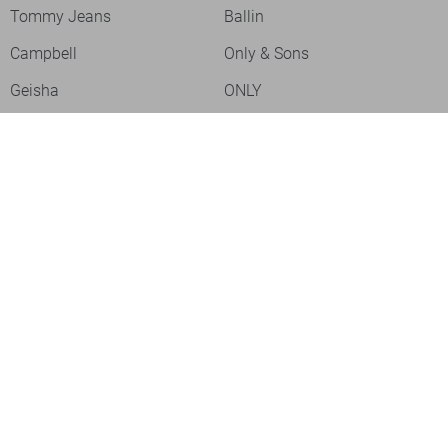
Tommy Jeans
Ballin
Campbell
Only & Sons
Geisha
ONLY
Lofty Manner
Zoso
Ydence
Vero Moda
Refined Department
Garcia
Sisters Point
Red Button
JDY
Fluresk
Harper & Yve
Object
Meld je aan voor onze nieuwsbrief
Meld je aan voor onze nieuwsbrief en profiteer als eerste van
acties!