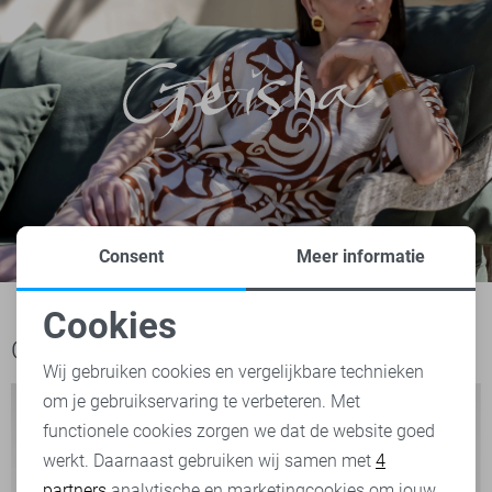
Consent
Meer informatie
Cookies
Noodzakelijke cookies
Ook het bekijken waard
Wij gebruiken cookies en vergelijkbare technieken
om je gebruikservaring te verbeteren. Met
Personalisatie cookies
functionele cookies zorgen we dat de website goed
werkt. Daarnaast gebruiken wij samen met
4
Analytische cookies
partners
analytische en marketingcookies om jouw