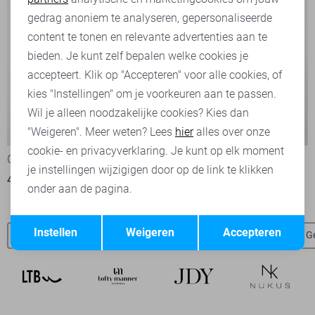
Marketing cookies
gedrag anoniem te analyseren, gepersonaliseerde
content te tonen en relevante advertenties aan te
bieden. Je kunt zelf bepalen welke cookies je
accepteert. Klik op "Accepteren" voor alle cookies, of
kies "Instellingen" om je voorkeuren aan te passen.
Wil je alleen noodzakelijke cookies? Kies dan
-50%
-50%
"Weigeren". Meer weten? Lees
hier
alles over onze
cookie- en privacyverklaring. Je kunt op elk moment
Geisha Blouse
Geisha Blouse
je instellingen wijzigigen door op de link te klikken
40,00
79,99
40,00
79,99
onder aan de pagina.
Opslaan
Terug
Instellen
Weigeren
Accepteren
Geisha sale
Nieuw
Geisha truien
Geisha vesten
Ge