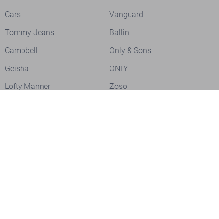
Cars
Vanguard
Tommy Jeans
Ballin
Campbell
Only & Sons
Geisha
ONLY
Lofty Manner
Zoso
Ydence
Vero Moda
Refined Department
Garcia
Sisters Point
Red Button
JDY
Fluresk
Harper & Yve
Object
Meld je aan voor onze nieuwsbrief