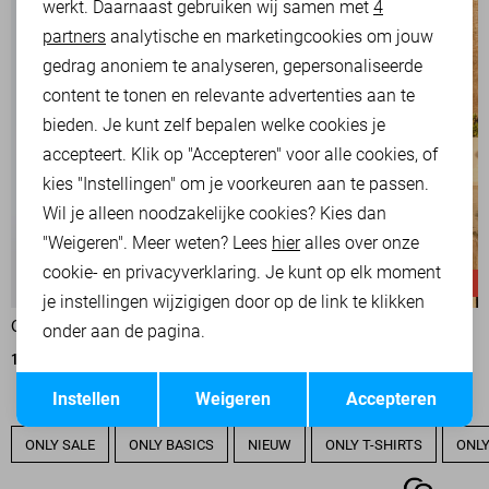
werkt. Daarnaast gebruiken wij samen met
4
Analytische cookies
partners
analytische en marketingcookies om jouw
Marketing cookies
gedrag anoniem te analyseren, gepersonaliseerde
content te tonen en relevante advertenties aan te
bieden. Je kunt zelf bepalen welke cookies je
accepteert. Klik op "Accepteren" voor alle cookies, of
kies "Instellingen" om je voorkeuren aan te passen.
Wil je alleen noodzakelijke cookies? Kies dan
"Weigeren". Meer weten? Lees
hier
alles over onze
cookie- en privacyverklaring. Je kunt op elk moment
-50%
-20%
je instellingen wijzigigen door op de link te klikken
ONLY JURK
ONLY JURK
onder aan de pagina.
17,50
34,99
31,95
39,99
Opslaan
Terug
Instellen
Weigeren
Accepteren
ONLY SALE
ONLY BASICS
NIEUW
ONLY T-SHIRTS
ONLY