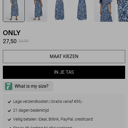
ONLY
27,50
54,99
MAAT KIEZEN
IN JE TAS
Lage verzendkosten | Gratis vanaf €95,-
21 dagen bedenktijd
Veilig betalen: iDeal, Billink, PayPal, creditcard
Spaar 4% korting bij elke aankoop