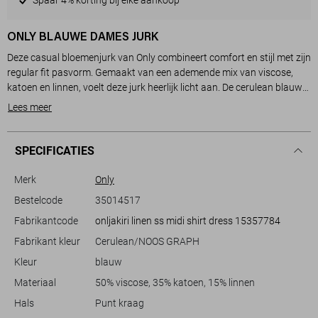
ONLY BLAUWE DAMES JURK
Deze casual bloemenjurk van Only combineert comfort en stijl met zijn
regular fit pasvorm. Gemaakt van een ademende mix van viscose,
katoen en linnen, voelt deze jurk heerlijk licht aan. De cerulean blauwe
print met sierlijke bloemendetails geeft een frisse uitstraling die
Lees meer
perfect is voor dagelijks gebruik. De korte mouwen en de praktische
steekzakken dragen bij aan het comfortabele ontwerp, terwijl de
knoopsluiting en puntkraag een klassieke touch toevoegen.
SPECIFICATIES
De jurk heeft een verfijnde ceintuur met een opvallende ronde gesp,
Merk
Only
waardoor je taille mooi geaccentueerd wordt. De 7/8 lengte maakt
Bestelcode
35014517
hem veelzijdig voor verschillende gelegenheden, van een ontspannen
Fabrikantcode
onljakiri linen ss midi shirt dress 15357784
dagje in het park tot een informeel diner met vrienden. Draag hem met
sandalen voor een relaxte look, of kleed hem aan met hakken voor
Fabrikant kleur
Cerulean/NOOS GRAPH
een iets formelere setting. Deze jurk is een geweldige aanwinst voor je
Kleur
blauw
Materiaal
50% viscose, 35% katoen, 15% linnen
Meer informatie:
Totale lengte is 115 cm bij maat S
Hals
Punt kraag