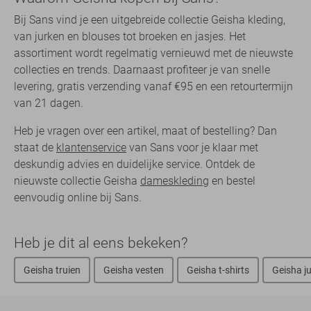
Bij Sans vind je een uitgebreide collectie Geisha kleding,
van jurken en blouses tot broeken en jasjes. Het
assortiment wordt regelmatig vernieuwd met de nieuwste
collecties en trends. Daarnaast profiteer je van snelle
levering, gratis verzending vanaf €95 en een retourtermijn
van 21 dagen.
Heb je vragen over een artikel, maat of bestelling? Dan
staat de
klantenservice
van Sans voor je klaar met
deskundig advies en duidelijke service. Ontdek de
nieuwste collectie Geisha
dameskleding
en bestel
eenvoudig online bij Sans.
Heb je dit al eens bekeken?
Geisha truien
Geisha vesten
Geisha t-shirts
Geisha j