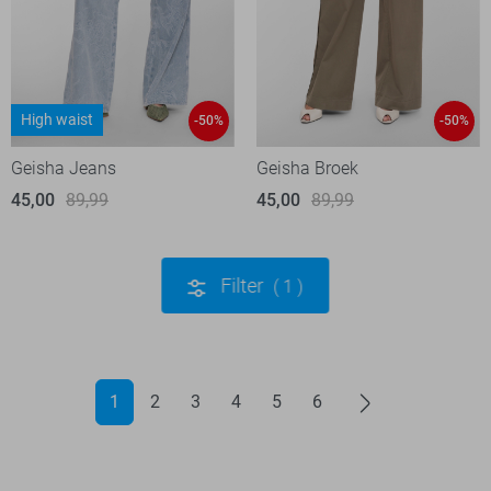
High waist
-50%
-50%
Geisha Jeans
Geisha Broek
45,00
89,99
45,00
89,99
Filter
1
1
2
3
4
5
6