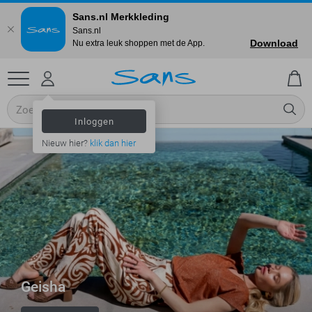
Sans.nl Merkkleding
Sans.nl
Download
Nu extra leuk shoppen met de App.
Inloggen
Nieuw hier?
klik dan hier
Geisha