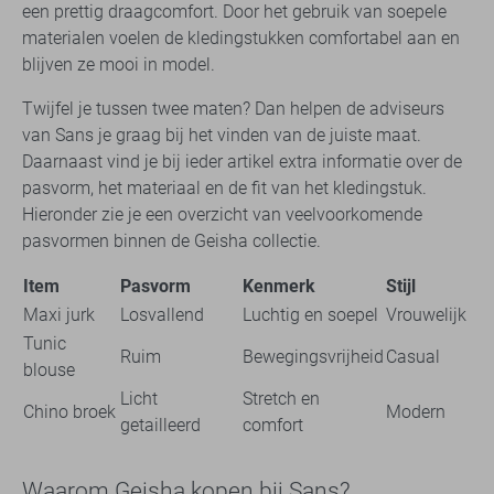
een prettig draagcomfort. Door het gebruik van soepele
materialen voelen de kledingstukken comfortabel aan en
blijven ze mooi in model.
Twijfel je tussen twee maten? Dan helpen de adviseurs
van Sans je graag bij het vinden van de juiste maat.
Daarnaast vind je bij ieder artikel extra informatie over de
pasvorm, het materiaal en de fit van het kledingstuk.
Hieronder zie je een overzicht van veelvoorkomende
pasvormen binnen de Geisha collectie.
Item
Pasvorm
Kenmerk
Stijl
Maxi jurk
Losvallend
Luchtig en soepel
Vrouwelijk
Tunic
Ruim
Bewegingsvrijheid
Casual
blouse
Licht
Stretch en
Chino broek
Modern
getailleerd
comfort
Waarom Geisha kopen bij Sans?