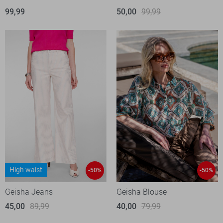
99,99
50,00
99,99
High waist
-50%
-50%
Geisha Jeans
Geisha Blouse
45,00
89,99
40,00
79,99