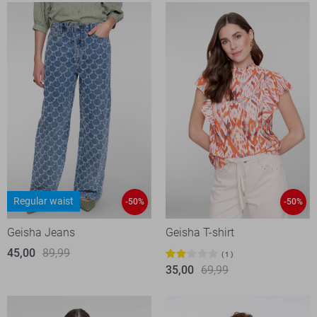
Regular waist
-50%
-50%
Geisha Jeans
Geisha T-shirt
45,00
89,99
1
35,00
69,99