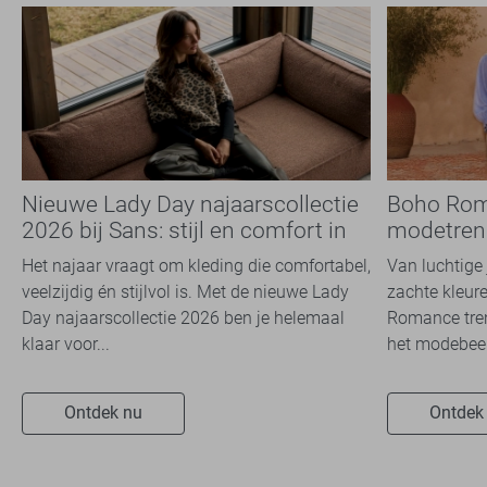
Nieuwe Lady Day najaarscollectie
Boho Rom
2026 bij Sans: stijl en comfort in
modetrend
travelkwaliteit
overal zie
Het najaar vraagt om kleding die comfortabel,
Van luchtige 
veelzijdig én stijlvol is. Met de nieuwe Lady
zachte kleure
Day najaarscollectie 2026 ben je helemaal
Romance tren
klaar voor...
het modebeel
Ontdek nu
Ontdek