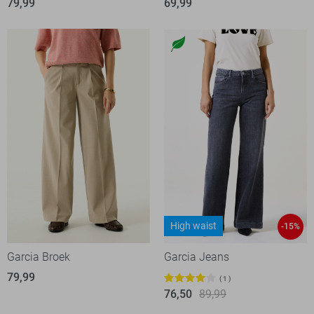
79,99
69,99
High waist
-15%
Garcia Broek
Garcia Jeans
79,99
1
76,50
89,99