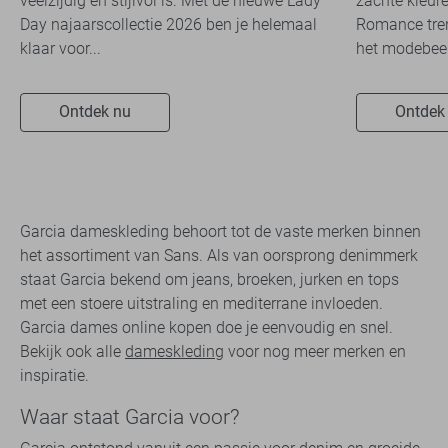
veelzijdig én stijlvol is. Met de nieuwe Lady
zachte kleure
Day najaarscollectie 2026 ben je helemaal
Romance tren
klaar voor...
het modebeel
Ontdek nu
Ontdek
Garcia dameskleding behoort tot de vaste merken binnen
het assortiment van Sans. Als van oorsprong denimmerk
staat Garcia bekend om jeans, broeken, jurken en tops
met een stoere uitstraling en mediterrane invloeden.
Garcia dames online kopen doe je eenvoudig en snel.
Bekijk ook alle
dameskleding
voor nog meer merken en
inspiratie.
Waar staat Garcia voor?