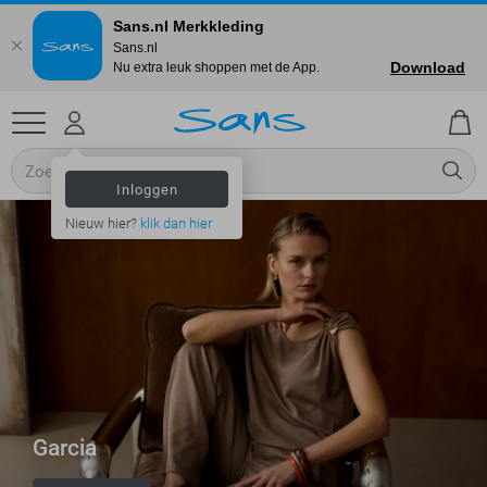
Sans.nl Merkkleding
Sans.nl
Download
Nu extra leuk shoppen met de App.
Inloggen
Nieuw hier?
klik dan hier
Garcia