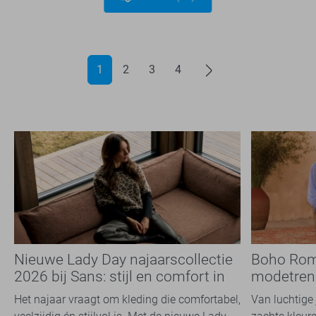
1
2
3
4
Nieuwe Lady Day najaarscollectie
Boho Rom
2026 bij Sans: stijl en comfort in
modetrend
travelkwaliteit
overal zie
Het najaar vraagt om kleding die comfortabel,
Van luchtige 