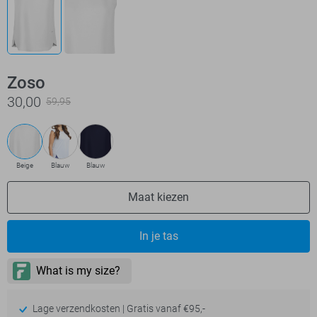
Zoso
30,00
59,95
Beige
Blauw
Blauw
Maat kiezen
In je tas
Lage verzendkosten | Gratis vanaf €95,-