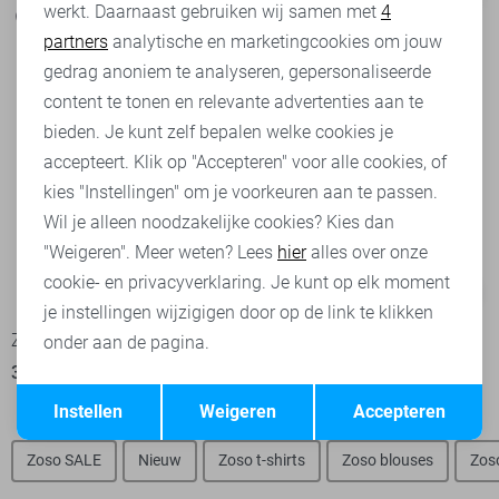
werkt. Daarnaast gebruiken wij samen met
4
Analytische cookies
partners
analytische en marketingcookies om jouw
Marketing cookies
gedrag anoniem te analyseren, gepersonaliseerde
content te tonen en relevante advertenties aan te
bieden. Je kunt zelf bepalen welke cookies je
accepteert. Klik op "Accepteren" voor alle cookies, of
kies "Instellingen" om je voorkeuren aan te passen.
Wil je alleen noodzakelijke cookies? Kies dan
"Weigeren". Meer weten? Lees
hier
alles over onze
cookie- en privacyverklaring. Je kunt op elk moment
-50%
-50%
je instellingen wijzigigen door op de link te klikken
Zoso T-shirt
Zoso T-shirt
onder aan de pagina.
30,00
59,95
30,00
59,95
Opslaan
Terug
Instellen
Weigeren
Accepteren
Zoso SALE
Nieuw
Zoso t-shirts
Zoso blouses
Zos