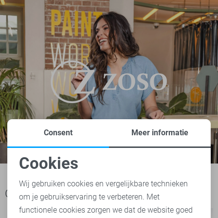
Consent
Meer informatie
Cookies
Noodzakelijke cookies
Wij gebruiken cookies en vergelijkbare technieken
Ook het bekijken waard
om je gebruikservaring te verbeteren. Met
Personalisatie cookies
functionele cookies zorgen we dat de website goed