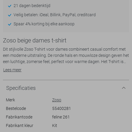
21 dagen bedenktijd
Veilig betalen: iDeal, Billink, PayPal, creditcard
Spaar 4% korting bij elke aankoop
Zoso beige dames t-shirt
Dit stijlvolle Zoso T-shirt voor dames combineert casual comfort met
een moderne uitstraling. De ronde hals en mouwloze design geven het
een luchtige, zomerse feel, perfect voor warme dagen. Het T-shirt is
uitgevoerd in een zachte, kitkleurige stof die voor 70% uit Modal en
Lees meer
voor 30% uit Polyester bestaat, waardoor het licht en ademend is. De
regular fit pasvorm zorgt ervoor dat je je vrij kunt bewegen terwijl je
look verzorgd blijft.
Specificaties
Dankzij het tijdloze design en de subtiele details laat dit Zoso T-shirt
Merk
Zoso
zich makkelijk combineren. Draag het met een jeans voor een relaxte
Bestelcode
55400281
dag in het park of combineer het met een nette rok voor een zomers
Fabrikantcode
feline 261
diner met vrienden. De duurzame materialen maken het niet alleen
een bewuste keuze, maar ook een veelzijdige aanvulling voor elk
Fabrikant kleur
Kit
seizoen. Of je nu gaat voor een casual dagje uit of een avondje