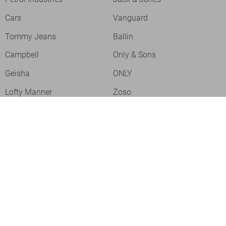
Cars
Vanguard
Tommy Jeans
Ballin
Campbell
Only & Sons
Geisha
ONLY
Lofty Manner
Zoso
Ydence
Vero Moda
Refined Department
Garcia
Sisters Point
Red Button
JDY
Fluresk
Harper & Yve
Object
Meld je aan voor onze nieuwsbrief