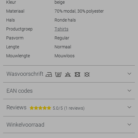
Kleur
beige
ontspannen, dit T-shirt is een betrouwbare optie.
Materiaal
70% modal, 30% polyester
Hals
Ronde hals
Productgroep
T-shirts
Pasvorm
Regular
Lengte
Normaal
Mouwlengte
Mouwloos
Wasvoorschrift
EAN codes
Reviews
5.0/5
(1 reviews)
Winkelvoorraad