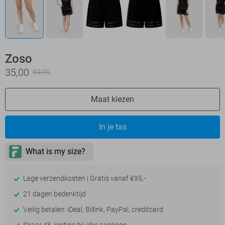
Zoso
35,00
69,95
Maat kiezen
In je tas
Lage verzendkosten | Gratis vanaf €95,-
21 dagen bedenktijd
Veilig betalen: iDeal, Billink, PayPal, creditcard
Spaar 4% korting bij elke aankoop