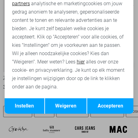
partners
analytische en marketingcookies om jouw
Marketing cookies
gedrag anoniem te analyseren, gepersonaliseerde
content te tonen en relevante advertenties aan te
bieden. Je kunt zelf bepalen welke cookies je
accepteert. Klik op "Accepteren" voor alle cookies, of
kies "Instellingen" om je voorkeuren aan te passen.
Wil je alleen noodzakelijke cookies? Kies dan
"Weigeren". Meer weten? Lees
hier
alles over onze
-50%
-50%
cookie- en privacyverklaring. Je kunt op elk moment
Zoso T-shirt
Zoso T-shirt
je instellingen wijzigigen door op de link te klikken
onder aan de pagina.
35,00
69,95
35,00
69,95
Opslaan
Terug
Instellen
Weigeren
Accepteren
Zoso SALE
Nieuw
Zoso t-shirts
Zoso blouses
Zos