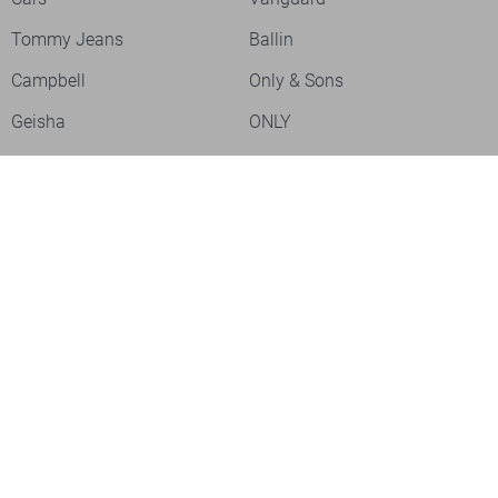
Tommy Jeans
Ballin
Campbell
Only & Sons
Geisha
ONLY
Lofty Manner
Zoso
Ydence
Vero Moda
Refined Department
Garcia
Sisters Point
Red Button
JDY
Fluresk
Harper & Yve
Object
Meld je aan voor onze nieuwsbrief
Meld je aan voor onze nieuwsbrief en profiteer als eerste van