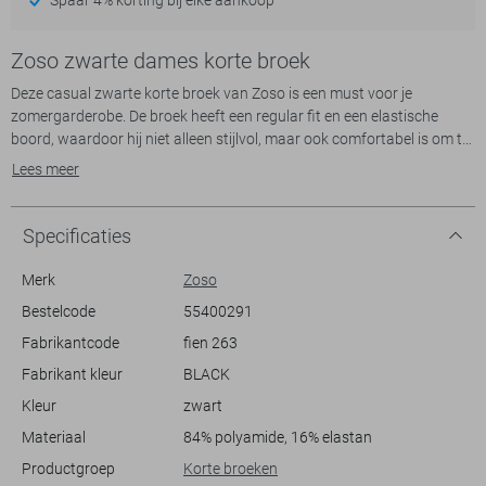
Zoso zwarte dames korte broek
Deze casual zwarte korte broek van Zoso is een must voor je
zomergarderobe. De broek heeft een regular fit en een elastische
boord, waardoor hij niet alleen stijlvol, maar ook comfortabel is om te
dragen. De glinsterende details voegen een subtiele touch van
Lees meer
glamour toe, waardoor deze broek zowel voor een strandwandeling
als een avondje uit geschikt is. Gemaakt van 80% polyamide en 20%
elastan, biedt hij soepelheid en duurzaamheid zonder aan stijl in te
Specificaties
boeten.
Merk
Zoso
Deze Zoso korte broek met normale lengte en regular waist is ideaal
Bestelcode
55400291
voor informele settings. Combineer hem met een luchtig T-shirt of een
Fabrikantcode
fien 263
stijlvolle blouse voor een moeiteloze look. Of je nu even de stad in gaat
of een relaxte dag met vrienden plant, deze broek maakt je outfit
Fabrikant kleur
BLACK
compleet. De elegante glitters geven je look net dat beetje extra flair
Kleur
zwart
zonder overweldigend te zijn. Een veelzijdig kledingstuk dat zich
moeiteloos aanpast aan diverse dagbestedingen.
Materiaal
84% polyamide, 16% elastan
Productgroep
Korte broeken