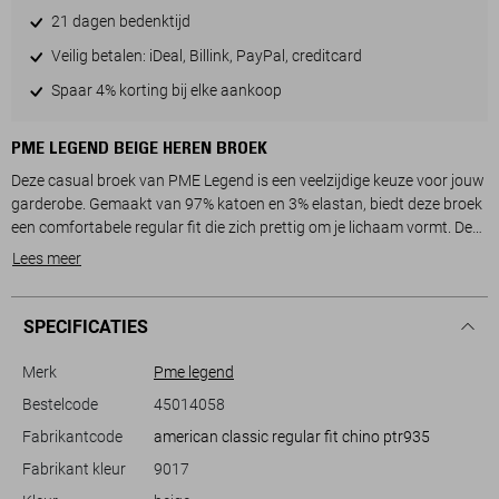
21 dagen bedenktijd
Veilig betalen: iDeal, Billink, PayPal, creditcard
Spaar 4% korting bij elke aankoop
PME LEGEND BEIGE HEREN BROEK
Deze casual broek van PME Legend is een veelzijdige keuze voor jouw
garderobe. Gemaakt van 97% katoen en 3% elastan, biedt deze broek
een comfortabele regular fit die zich prettig om je lichaam vormt. De
subtiel grijze kleur en de low waist stijl zorgen voor een moderne
Lees meer
uitstraling. Met praktische steekzakken aan de voorkant kun je je
essentials altijd bij de hand houden. De combinatie van een knoop- en
ritssluiting garandeert een stevige pasvorm.
SPECIFICATIES
De PME Legend broek is ideaal voor zowel alledaagse activiteiten als
Merk
Pme legend
iets meer informele gelegenheden. Combineer deze broek met een
Bestelcode
45014058
eenvoudig T-shirt voor een relaxte look of met een net overhemd voor
Fabrikantcode
american classic regular fit chino ptr935
een iets formelere setting. De normale lengte maakt het gemakkelijk
om deze broek te dragen met verschillende soorten schoenen. Of je nu
Fabrikant kleur
9017
naar kantoor gaat of een gezellige avond met vrienden plant, deze