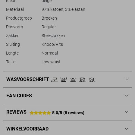
Kleur
beige
broek is een comfortabele en stijlvolle keuze waar je op kunt rekenen.
Materiaal
97% katoen, 3% elastan
Productgroep
Broeken
Pasvorm
Regular
Zakken
Steekzakken
Sluiting
Knoop/Rits
Lengte
Normaal
Taille
Low waist
WASVOORSCHRIFT
EAN CODES
REVIEWS
5.0/5
(8 reviews)
WINKELVOORRAAD