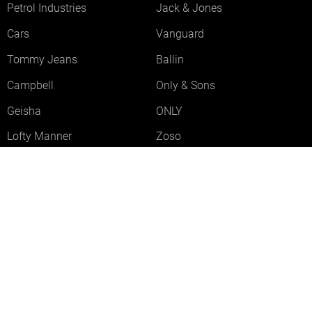
Petrol Industries
Jack & Jones
Cars
Vanguard
Tommy Jeans
Ballin
Campbell
Only & Sons
Geisha
ONLY
Lofty Manner
Zoso
Ydence
Vero Moda
Refined Department
Garcia
Sisters Point
Red Button
JDY
Fluresk
Harper & Yve
Object
Meld je aan voor onze nieuwsbrief