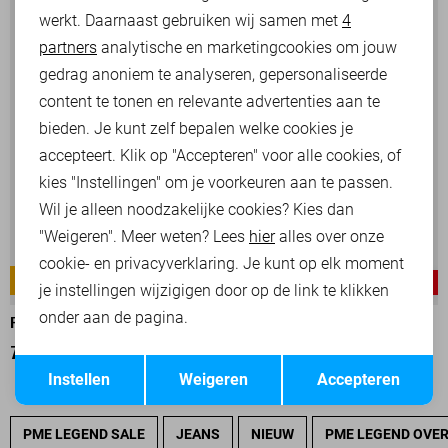
werkt. Daarnaast gebruiken wij samen met
4
Analytische cookies
partners
analytische en marketingcookies om jouw
Marketing cookies
gedrag anoniem te analyseren, gepersonaliseerde
content te tonen en relevante advertenties aan te
bieden. Je kunt zelf bepalen welke cookies je
accepteert. Klik op "Accepteren" voor alle cookies, of
kies "Instellingen" om je voorkeuren aan te passen.
Wil je alleen noodzakelijke cookies? Kies dan
"Weigeren". Meer weten? Lees
hier
alles over onze
cookie- en privacyverklaring. Je kunt op elk moment
AMERICAN CLASSIC
AMERICAN CLASSIC
-30%
-25%
je instellingen wijzigigen door op de link te klikken
onder aan de pagina.
PME LEGEND BROEK
PME LEGEND BROEK
70,00
99,99
75,00
99,99
Opslaan
Terug
Instellen
Weigeren
Accepteren
PME LEGEND SALE
JEANS
NIEUW
PME LEGEND OVE