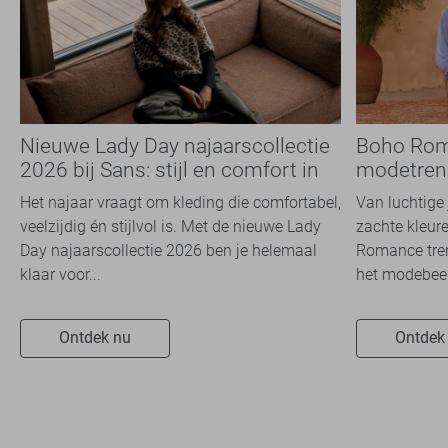
Nieuwe Lady Day najaarscollectie
Boho Rom
2026 bij Sans: stijl en comfort in
modetrend
travelkwaliteit
overal zie
Het najaar vraagt om kleding die comfortabel,
Van luchtige 
veelzijdig én stijlvol is. Met de nieuwe Lady
zachte kleure
Day najaarscollectie 2026 ben je helemaal
Romance tren
klaar voor...
het modebeel
Ontdek nu
Ontdek