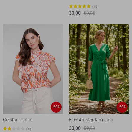
1
30,00
59,95
-50%
-50%
Geisha T-shirt
FOS Amsterdam Jurk
30,00
59,99
1