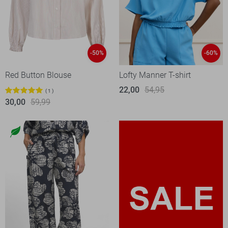
-50%
-60%
Red Button Blouse
Lofty Manner T-shirt
22,00
54,95
1
30,00
59,99