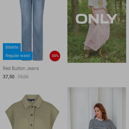
Bibette
Regular waist
-50%
Red Button Jeans
37,50
75,00