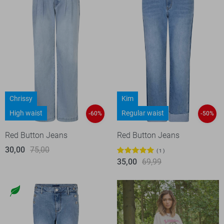
Chrissy
Kim
High waist
Regular waist
-60%
-50%
Red Button Jeans
Red Button Jeans
30,00
75,00
1
35,00
69,99