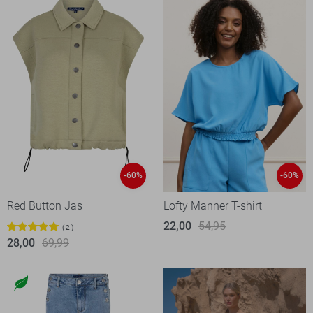
-60%
-60%
Red Button Jas
Lofty Manner T-shirt
22,00
54,95
2
28,00
69,99