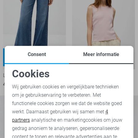
Weyna
Consent
Meer informatie
High waist
-50%
-50%
Cookies
LTB Jeans
Object Top
Noodzakelijke cookies
40,00
79,95
15,00
29,99
Wij gebruiken cookies en vergelijkbare technieken
om je gebruikservaring te verbeteren. Met
Personalisatie cookies
functionele cookies zorgen we dat de website goed
werkt. Daarnaast gebruiken wij samen met
4
Analytische cookies
partners
analytische en marketingcookies om jouw
Marketing cookies
gedrag anoniem te analyseren, gepersonaliseerde
content te tonen en relevante advertenties aan te