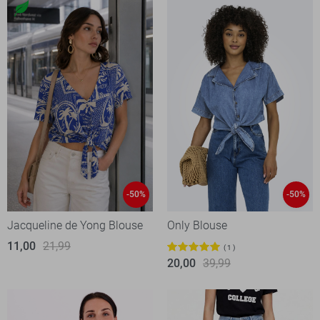
-50%
-50%
Jacqueline de Yong Blouse
Only Blouse
11,00
21,99
1
20,00
39,99