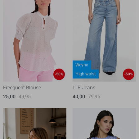
Weyna
High waist
-50%
-50%
Freequent Blouse
LTB Jeans
25,00
49,95
40,00
79,95