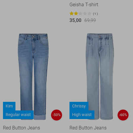
Geisha T-shirt
1
35,00
69,99
Kim
Chrissy
Regular waist
High waist
-50%
-60%
Red Button Jeans
Red Button Jeans