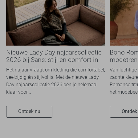
Nieuwe Lady Day najaarscollectie
Boho Rom
2026 bij Sans: stijl en comfort in
modetrend
travelkwaliteit
overal zie
Het najaar vraagt om kleding die comfortabel,
Van luchtige 
veelzijdig én stijlvol is. Met de nieuwe Lady
zachte kleure
Day najaarscollectie 2026 ben je helemaal
Romance tren
klaar voor...
het modebeel
Ontdek nu
Ontdek