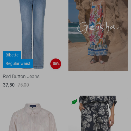
Bibette
Regular waist
-50%
Red Button Jeans
37,50
75,00