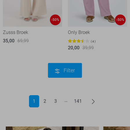
-50%
-50%
Zusss Broek
Only Broek
35,00
69,99
4
20,00
39,99
Filter
1
2
3
141