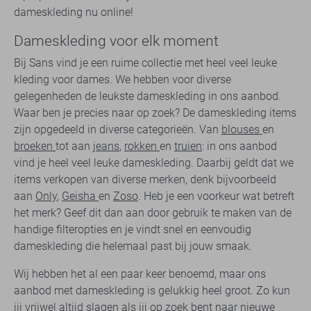
dameskleding nu online!
Dameskleding voor elk moment
Bij Sans vind je een ruime collectie met heel veel leuke
kleding voor dames. We hebben voor diverse
gelegenheden de leukste dameskleding in ons aanbod.
Waar ben je precies naar op zoek? De dameskleding items
zijn opgedeeld in diverse categorieën. Van
blouses
en
broeken
tot aan
jeans
,
rokken
en
truien
: in ons aanbod
vind je heel veel leuke dameskleding. Daarbij geldt dat we
items verkopen van diverse merken, denk bijvoorbeeld
aan
Only
,
Geisha
en
Zoso
. Heb je een voorkeur wat betreft
het merk? Geef dit dan aan door gebruik te maken van de
handige filteropties en je vindt snel en eenvoudig
dameskleding die helemaal past bij jouw smaak.
Wij hebben het al een paar keer benoemd, maar ons
aanbod met dameskleding is gelukkig heel groot. Zo kun
jij vrijwel altijd slagen als jij op zoek bent naar
nieuwe