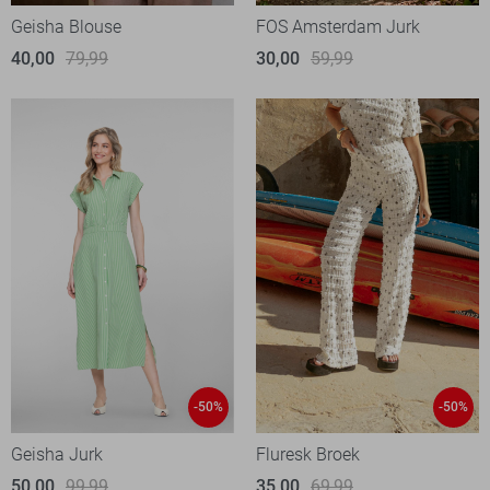
Geisha Blouse
FOS Amsterdam Jurk
40,00
79,99
30,00
59,99
-50%
-50%
Geisha Jurk
Fluresk Broek
50,00
99,99
35,00
69,99