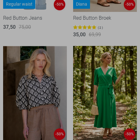
Regular waist
Diana
-50%
-50%
Red Button Jeans
Red Button Broek
37,50
75,00
2
35,00
69,99
-50%
-50%