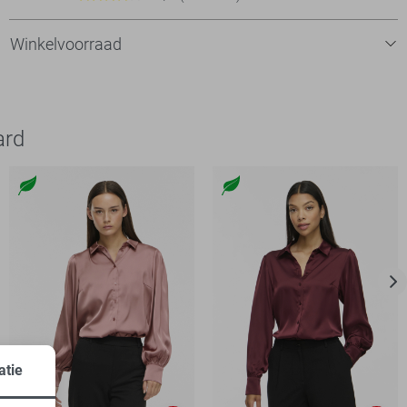
Winkelvoorraad
ard
atie