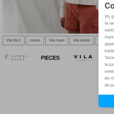
Co
N
Wij g
te ve
A
werk
mark
Vila SALE
Jurken
Vila truien
Vila vesten
Vila blou
geper
biede
"Acce
te pa
wete
elk m
de pa