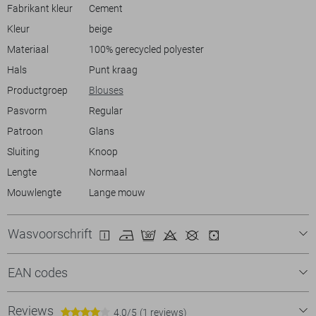
comfortabel. Of je nu naar een kantoor gaat of geniet van een
Fabrikant kleur
Cement
zonnige zomerdag buiten, deze blouse is jouw go-to keuze voor een
Kleur
beige
stijlvolle, casual uitstraling.
Materiaal
100% gerecycled polyester
Hals
Punt kraag
Productgroep
Blouses
Pasvorm
Regular
Patroon
Glans
Sluiting
Knoop
Lengte
Normaal
Mouwlengte
Lange mouw
Wasvoorschrift
EAN codes
Reviews
4.0/5
(1 reviews)