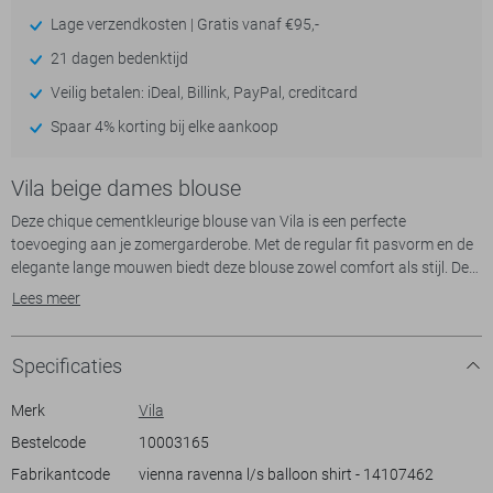
Lage verzendkosten | Gratis vanaf €95,-
21 dagen bedenktijd
Veilig betalen: iDeal, Billink, PayPal, creditcard
Spaar 4% korting bij elke aankoop
Vila beige dames blouse
Deze chique cementkleurige blouse van Vila is een perfecte
toevoeging aan je zomergarderobe. Met de regular fit pasvorm en de
elegante lange mouwen biedt deze blouse zowel comfort als stijl. De
subtiele glans van de 100% polyester stof geeft een luxe uitstraling,
Lees meer
terwijl de klassieke puntkraag en de knoopsluiting een tijdloze look
creëren. Dit maakt de blouse tot een veelzijdig kledingstuk dat
geschikt is voor diverse gelegenheden.
Specificaties
Stijl deze Vila blouse moeiteloos met een nette rok of een casual jeans
Merk
Vila
voor een dagelijkse look. De blouse is ideaal voor zowel een zakelijke
Bestelcode
10003165
bijeenkomst als een informele uitgaansavond. Dankzij de normale
Fabrikantcode
vienna ravenna l/s balloon shirt - 14107462
lengte en het duurzame materiaal voel jij je altijd zelfverzekerd en