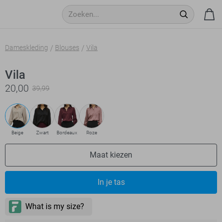
Dameskleding
Blouses
Vila
Vila
20,00
39,99
Beige
Zwart
Bordeaux
Roze
Maat kiezen
In je tas