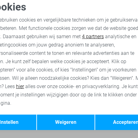
okies
-50%
oodzakelijke cookies
Personalisatie cookies
Vila Blouse
ebruiken cookies en vergelijkbare technieken om je gebruikserva
20,00
39,99
rbeteren. Met functionele cookies zorgen we dat de website goe
nalytische cookies
Marketing cookies
t. Daarnaast gebruiken wij samen met
4 partners
analytische en
etingcookies om jouw gedrag anoniem te analyseren,
ses
Vila t-shirts
Vila jassen
Vila broeken
Vila tops
sonaliseerde content te tonen en relevante advertenties aan te
n. Je kunt zelf bepalen welke cookies je accepteert. Klik op
pteren" voor alle cookies, of kies "Instellingen" om je voorkeuren
ssen. Wil je alleen noodzakelijke cookies? Kies dan "Weigeren". 
n? Lees
hier
alles over onze cookie- en privacyverklaring. Je kun
oment je instellingen wijzigigen door op de link te klikken onder
gina.
Opslaan
Terug
Instellen
Weigeren
Acceptere