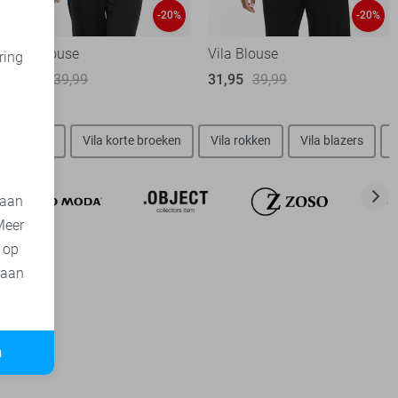
-20%
-20%
Vila Blouse
Vila Blouse
ring
31,95
39,99
31,95
39,99
d
Vila jurken
Vila korte broeken
Vila rokken
Vila blazers
 aan
Meer
t op
 aan
n