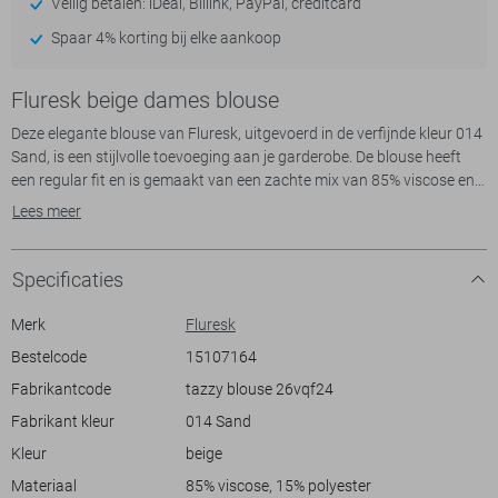
Veilig betalen: iDeal, Billink, PayPal, creditcard
Spaar 4% korting bij elke aankoop
Fluresk beige dames blouse
Deze elegante blouse van Fluresk, uitgevoerd in de verfijnde kleur 014
Sand, is een stijlvolle toevoeging aan je garderobe. De blouse heeft
een regular fit en is gemaakt van een zachte mix van 85% viscose en
15% polyester, waardoor hij comfortabel aanvoelt en net zo chic oogt.
Lees meer
De subtiele glans in het patroon geeft het geheel een luxe uitstraling,
perfect voor zowel casual als iets formelere gelegenheden. De lange
mouwen en knoopsluiting met een klassieke puntkraag voegen een
Specificaties
tijdloos element toe aan dit moderne kledingstuk.
Merk
Fluresk
De Fluresk blouse is ideaal voor de lente, wanneer je op zoek bent
Bestelcode
15107164
naar iets lichts en toch stijlvols. Combineer hem met een neutrale
Fabrikantcode
tazzy blouse 26vqf24
pantalon of een mooie rok voor een veelzijdige look die je zowel
overdag als 's avonds kunt dragen. De normale lengte past goed bij
Fabrikant kleur
014 Sand
verschillende lichaamsvormen en maakt het makkelijk om te stylen. Of
Kleur
beige
je nu naar kantoor gaat of een ontspannen dagje uit plant, deze
blouse biedt de veelzijdigheid en stijl die je nodig hebt om er op je best
Materiaal
85% viscose, 15% polyester