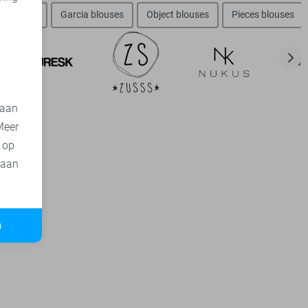
d
a blouses
Garcia blouses
Object blouses
Pieces blouses
 aan
Meer
t op
 aan
n