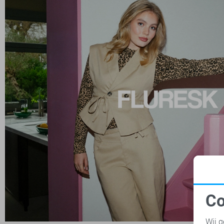
Co
N
Wij g