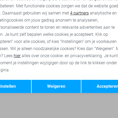
rbeteren. Met functionele cookies zorgen we dat de website goe
eline de Yong blouses
Only blouses
Vero Moda blouses
Vil
nalytische cookies
Marketing cookies
t. Daarnaast gebruiken wij samen met
4 partners
analytische en
etingcookies om jouw gedrag anoniem te analyseren,
sonaliseerde content te tonen en relevante advertenties aan te
n. Je kunt zelf bepalen welke cookies je accepteert. Klik op
pteren" voor alle cookies, of kies "Instellingen" om je voorkeuren
ssen. Wil je alleen noodzakelijke cookies? Kies dan "Weigeren". 
n? Lees
hier
alles over onze cookie- en privacyverklaring. Je kun
oment je instellingen wijzigigen door op de link te klikken onder
gina.
Opslaan
Terug
Instellen
Weigeren
Acceptere