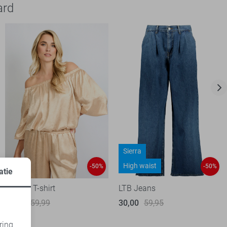
ard
Sierra
High waist
-50%
-50%
atie
Fluresk T-shirt
LTB Jeans
30,00
59,99
30,00
59,95
ring