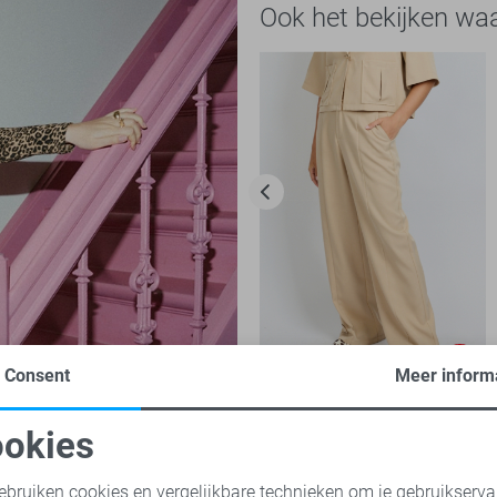
Ook het bekijken wa
-50%
Consent
Meer inform
Fluresk Broek
okies
25,00
49,99
oodzakelijke cookies
Personalisatie cookies
ebruiken cookies en vergelijkbare technieken om je gebruikserva