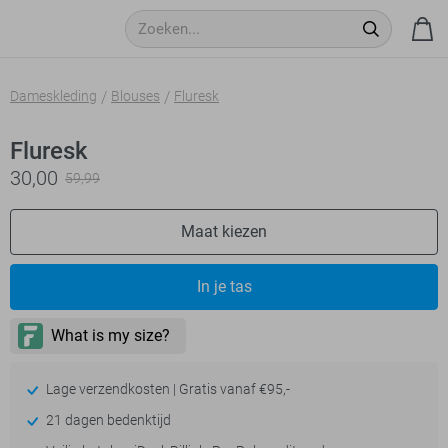
Dameskleding
Blouses
Fluresk
Fluresk
30,00
59,99
Maat kiezen
In je tas
Lage verzendkosten | Gratis vanaf €95,-
21 dagen bedenktijd