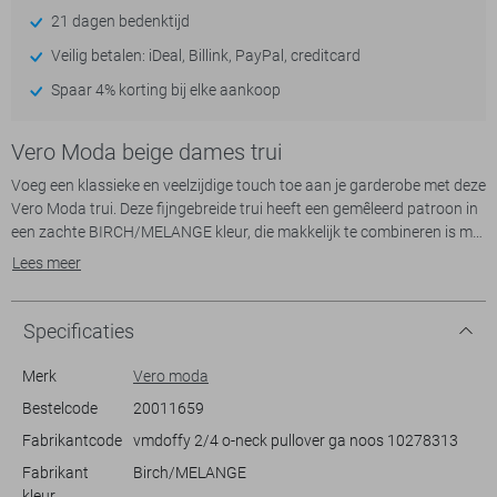
21 dagen bedenktijd
Veilig betalen: iDeal, Billink, PayPal, creditcard
Spaar 4% korting bij elke aankoop
Vero Moda beige dames trui
Voeg een klassieke en veelzijdige touch toe aan je garderobe met deze
Vero Moda trui. Deze fijngebreide trui heeft een gemêleerd patroon in
een zachte BIRCH/MELANGE kleur, die makkelijk te combineren is met
andere items. De trui heeft een regular fit en een ronde halslijn,
Lees meer
waardoor hij comfortabel zit en stijlvol oogt. De korte mouwen zorgen
voor een lichte en luchtige draagervaring, ideaal voor zowel koele
zomerdagen als de overgang naar seizoenen.
Specificaties
Dankzij de normale lengte is deze trui perfect om zowel casual als iets
netter te dragen. Combineer hem met een jeans voor een ontspannen
Merk
Vero moda
weekendlook of draag hem met een rok voor meer formele
Bestelcode
20011659
gelegenheden. De fijne knitwear structuur geeft het geheel een
Fabrikantcode
vmdoffy 2/4 o-neck pullover ga noos 10278313
verfijnde uitstraling zonder aan comfort in te boeten. Deze Vero Moda
trui is een duurzame keuze die niet alleen je stijl een boost geeft, maar
Fabrikant
Birch/MELANGE
ook verantwoord is voor elke dag.
kleur