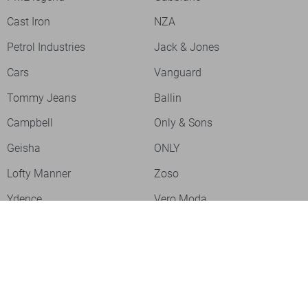
Cast Iron
NZA
Petrol Industries
Jack & Jones
Cars
Vanguard
Tommy Jeans
Ballin
Campbell
Only & Sons
Geisha
ONLY
Lofty Manner
Zoso
Ydence
Vero Moda
Refined Department
Garcia
Sisters Point
Red Button
JDY
Fluresk
Harper & Yve
Object