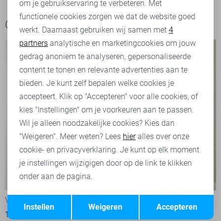
om je gebruikservaring te verbeteren. Met
Personalisatie cookies
functionele cookies zorgen we dat de website goed
Ook het bekijken waard
werkt. Daarnaast gebruiken wij samen met
4
Analytische cookies
partners
analytische en marketingcookies om jouw
Marketing cookies
gedrag anoniem te analyseren, gepersonaliseerde
content te tonen en relevante advertenties aan te
bieden. Je kunt zelf bepalen welke cookies je
accepteert. Klik op "Accepteren" voor alle cookies, of
kies "Instellingen" om je voorkeuren aan te passen.
Wil je alleen noodzakelijke cookies? Kies dan
"Weigeren". Meer weten? Lees
hier
alles over onze
cookie- en privacyverklaring. Je kunt op elk moment
je instellingen wijzigigen door op de link te klikken
onder aan de pagina.
-20%
-25%
Opslaan
Terug
Vero Moda Trui
Vero Moda Trui
Instellen
Weigeren
Accepteren
18,40
22,99
17,25
22,99