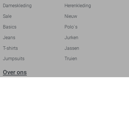
Dameskleding
Herenkleding
Sale
Nieuw
Basics
Polo`s
Jeans
Jurken
T-shirts
Jassen
Jumpsuits
Truien
Over ons
Laat je inspireren
Werken bij
Ontdek onze merken
PME legend
Gabbiano
Cast Iron
NZA