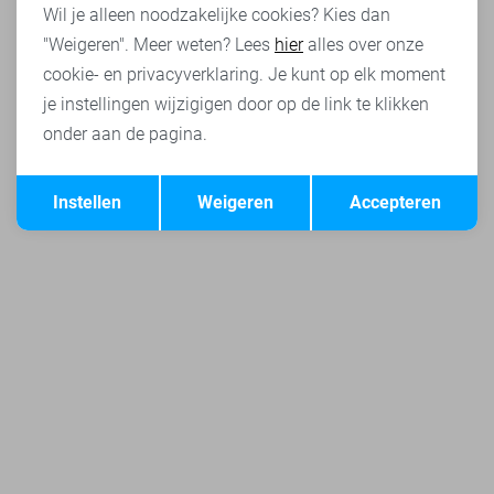
Wil je alleen noodzakelijke cookies? Kies dan
"Weigeren". Meer weten? Lees
hier
alles over onze
cookie- en privacyverklaring. Je kunt op elk moment
je instellingen wijzigigen door op de link te klikken
onder aan de pagina.
Opslaan
Terug
Instellen
Weigeren
Accepteren