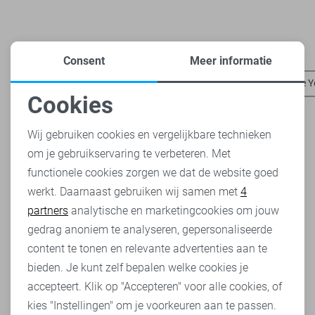
Heb je dit al eens bekeken?
Consent
Meer informatie
Nukus blouses
Jacqueline de Yong truien
Jacqueline de 
Cookies
Noodzakelijke cookies
Wij gebruiken cookies en vergelijkbare technieken
om je gebruikservaring te verbeteren. Met
Personalisatie cookies
functionele cookies zorgen we dat de website goed
werkt. Daarnaast gebruiken wij samen met
4
Analytische cookies
partners
analytische en marketingcookies om jouw
Marketing cookies
gedrag anoniem te analyseren, gepersonaliseerde
content te tonen en relevante advertenties aan te
bieden. Je kunt zelf bepalen welke cookies je
accepteert. Klik op "Accepteren" voor alle cookies, of
kies "Instellingen" om je voorkeuren aan te passen.