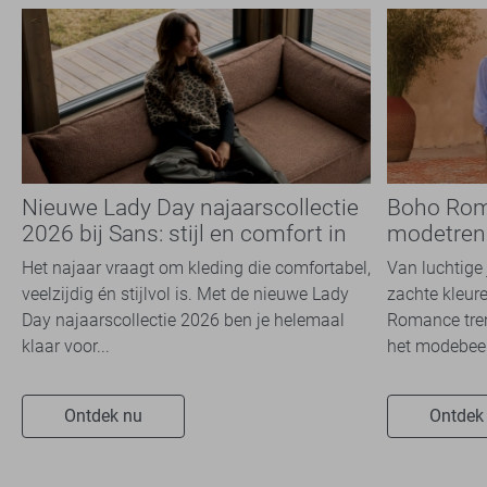
Nieuwe Lady Day najaarscollectie
Boho Rom
2026 bij Sans: stijl en comfort in
modetrend
travelkwaliteit
overal zie
Het najaar vraagt om kleding die comfortabel,
Van luchtige 
veelzijdig én stijlvol is. Met de nieuwe Lady
zachte kleure
Day najaarscollectie 2026 ben je helemaal
Romance tren
klaar voor...
het modebeel
Ontdek nu
Ontdek