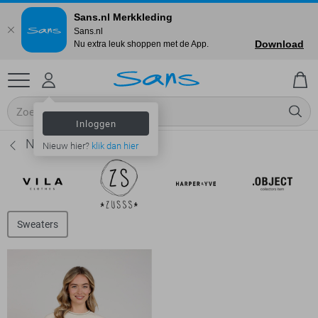
Sans.nl Merkkleding
Sans.nl
Download
Nu extra leuk shoppen met de App.
Inloggen
Nukus Truien - Dames
Nieuw hier?
klik dan hier
Sweaters