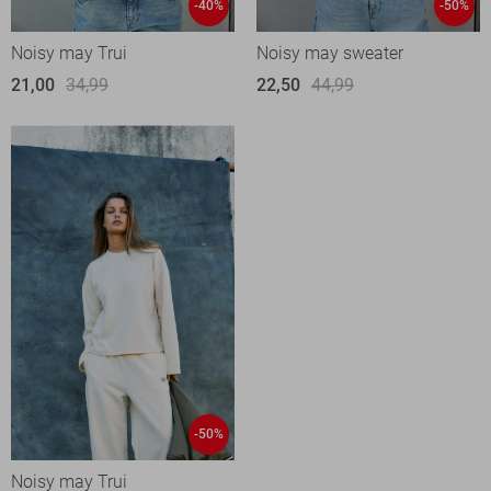
-40%
-50%
Noisy may Trui
Noisy may sweater
21,00
34,99
22,50
44,99
-50%
Noisy may Trui