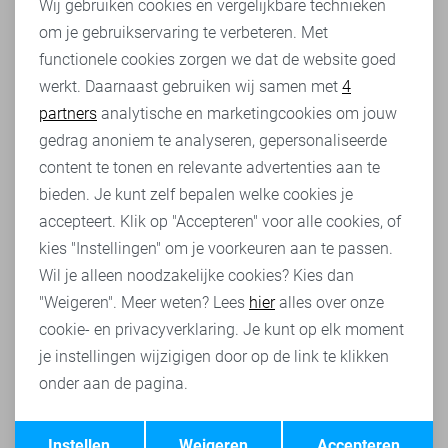
Wij gebruiken cookies en vergelijkbare technieken
Noisy May biedt verschillende modellen truien om aan
om je gebruikservaring te verbeteren. Met
Personalisatie cookies
jouw voorkeuren te voldoen. Kies bijvoorbeeld voor een
functionele cookies zorgen we dat de website goed
klassieke coltrui voor een tijdloze uitstraling, of ga voor
werkt. Daarnaast gebruiken wij samen met
4
Analytische cookies
een trendy off-shoulder ontwerp om je stijl te accentueren.
partners
analytische en marketingcookies om jouw
Voor ultiem comfort kun je opteren voor een relaxte
Marketing cookies
gedrag anoniem te analyseren, gepersonaliseerde
pasvorm, terwijl een strakker model een chique look
creëert. Met Noisy May kun je spelen met verschillende
content te tonen en relevante advertenties aan te
stijlen en modellen.
bieden. Je kunt zelf bepalen welke cookies je
accepteert. Klik op "Accepteren" voor alle cookies, of
Stijlvol combineren met een Noisy May trui
kies "Instellingen" om je voorkeuren aan te passen.
Een Noisy May trui biedt talloze mogelijkheden om je
Wil je alleen noodzakelijke cookies? Kies dan
eigen stijl te laten zien. Voor een avondje uit kun je een
"Weigeren". Meer weten? Lees
hier
alles over onze
elegante Noisy May trui combineren met stijlvolle
cookie- en privacyverklaring. Je kunt op elk moment
accessoires en hakken. Voor een meer casual look kun je
je instellingen wijzigigen door op de link te klikken
een oversized Noisy May trui dragen met
jeans
en
onder aan de pagina.
sneakers. De veelzijdigheid van Noisy May truien maakt
het gemakkelijk om de perfecte outfit samen te stellen
Opslaan
Terug
voor elke gelegenheid.
Instellen
Weigeren
Accepteren