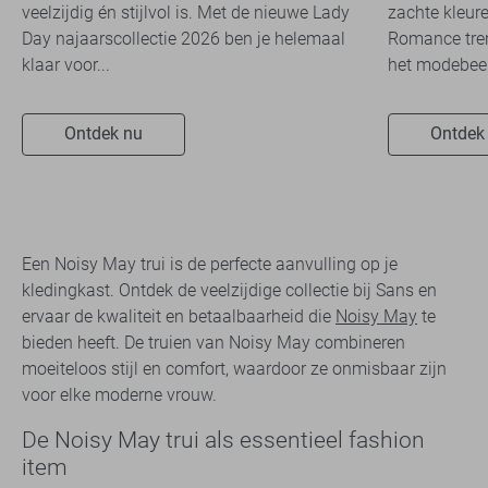
veelzijdig én stijlvol is. Met de nieuwe Lady
zachte kleure
Day najaarscollectie 2026 ben je helemaal
Romance tren
klaar voor...
het modebeel
Ontdek nu
Ontdek
Een Noisy May trui is de perfecte aanvulling op je
kledingkast. Ontdek de veelzijdige collectie bij Sans en
ervaar de kwaliteit en betaalbaarheid die
Noisy May
te
bieden heeft. De truien van Noisy May combineren
moeiteloos stijl en comfort, waardoor ze onmisbaar zijn
voor elke moderne vrouw.
De Noisy May trui als essentieel fashion
item