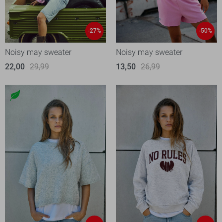
-27%
-50%
Noisy may sweater
Noisy may sweater
22,00
29,99
13,50
26,99