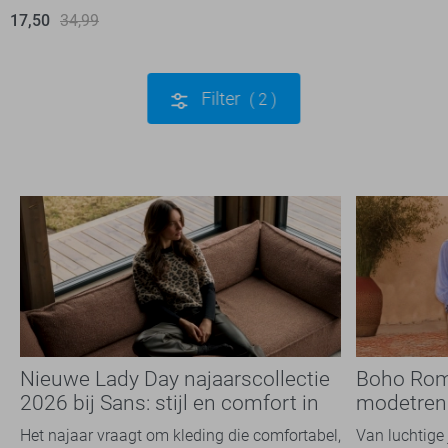
17,50
34,99
Filter
2
Nieuwe Lady Day najaarscollectie
Boho Rom
2026 bij Sans: stijl en comfort in
modetrend
travelkwaliteit
overal zie
Het najaar vraagt om kleding die comfortabel,
Van luchtige 