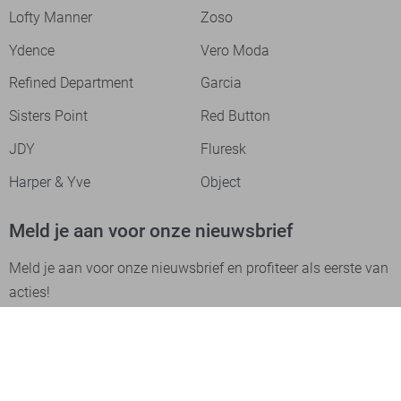
Lofty Manner
Zoso
Ydence
Vero Moda
Refined Department
Garcia
Sisters Point
Red Button
JDY
Fluresk
Harper & Yve
Object
Meld je aan voor onze nieuwsbrief
Meld je aan voor onze nieuwsbrief en profiteer als eerste van
acties!
Aanmelden
Betaalmethodes