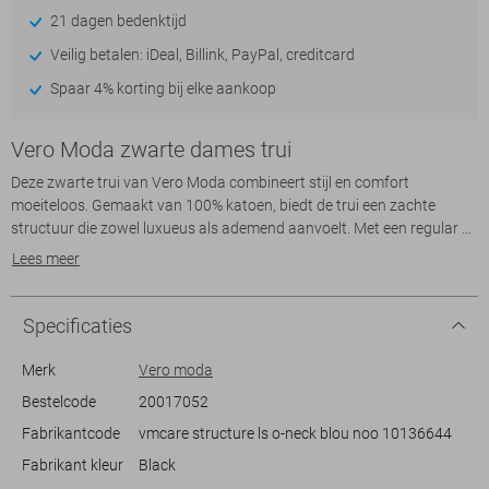
21 dagen bedenktijd
Veilig betalen: iDeal, Billink, PayPal, creditcard
Spaar 4% korting bij elke aankoop
Vero Moda zwarte dames trui
Deze zwarte trui van Vero Moda combineert stijl en comfort
moeiteloos. Gemaakt van 100% katoen, biedt de trui een zachte
structuur die zowel luxueus als ademend aanvoelt. Met een regular fit
past hij gemakkelijk bij elke lichaamstype zonder in te boeten op stijl.
Lees meer
De trui heeft een ronde hals en lange mouwen, waardoor hij ideaal is
voor zowel koele als iets warmere dagen. Het subtiele
structuurpatroon geeft net dat beetje extra, waardoor je er zowel
Specificaties
casual als chic uitziet.
Merk
Vero moda
Geschikt voor allerlei gelegenheden, van een dag op kantoor tot een
Bestelcode
20017052
ontspannen weekend, is deze Vero Moda trui een veelzijdige keuze.
Fabrikantcode
vmcare structure ls o-neck blou noo 10136644
Combineer hem met een strakke jeans voor een casual look, of draag
hem met een rok en laarsjes voor een meer geklede uitstraling. De
Fabrikant kleur
Black
normale lengte en klassieke snit maken dit knitwear-item tot een