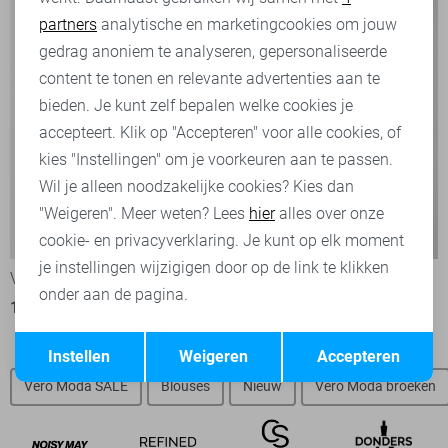
partners
analytische en marketingcookies om jouw
Marketing cookies
gedrag anoniem te analyseren, gepersonaliseerde
content te tonen en relevante advertenties aan te
bieden. Je kunt zelf bepalen welke cookies je
accepteert. Klik op "Accepteren" voor alle cookies, of
kies "Instellingen" om je voorkeuren aan te passen.
Wil je alleen noodzakelijke cookies? Kies dan
"Weigeren". Meer weten? Lees
hier
alles over onze
-50%
-20%
cookie- en privacyverklaring. Je kunt op elk moment
je instellingen wijzigigen door op de link te klikken
Vero Moda Trui
Vila Trui
onder aan de pagina.
15,00
29,99
26,40
32,99
Opslaan
Terug
Instellen
Weigeren
Accepteren
Vero Moda SALE
Blouses
Nieuw
Vero Moda broeken