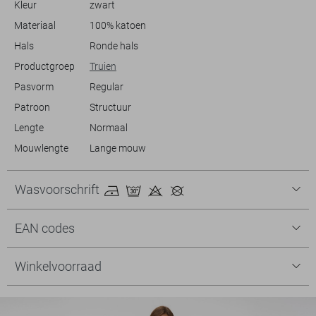
Kleur
zwart
blijvende favoriet in je garderobe. Of je nu thuis bent of de deur
uitgaat, met deze trui voel je je altijd goed gekleed.
Materiaal
100% katoen
Hals
Ronde hals
Productgroep
Truien
Pasvorm
Regular
Patroon
Structuur
Lengte
Normaal
Mouwlengte
Lange mouw
Wasvoorschrift
EAN codes
Winkelvoorraad