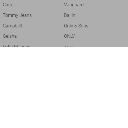
Cars
Vanguard
Tommy Jeans
Ballin
Campbell
Only & Sons
Geisha
ONLY
Lofty Manner
Zoso
Ydence
Vero Moda
Refined Department
Garcia
- levertijd 2-5 dagen
Sisters Point
Red Button
- levertijd 2-5 dagen
JDY
Fluresk
Harper & Yve
Object
- levertijd 2-5 dagen
Meld je aan voor onze nieuwsbrief
Meld je aan voor onze nieuwsbrief en profiteer als eerste van