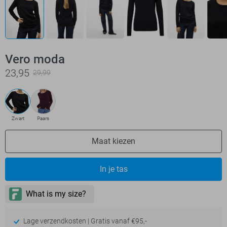
Vero moda
23,95
29,99
Zwart
Paars
Maat kiezen
In je tas
Lage verzendkosten | Gratis vanaf €95,-