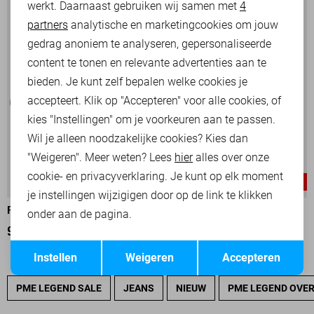
werkt. Daarnaast gebruiken wij samen met
4
Analytische cookies
partners
analytische en marketingcookies om jouw
Marketing cookies
gedrag anoniem te analyseren, gepersonaliseerde
content te tonen en relevante advertenties aan te
bieden. Je kunt zelf bepalen welke cookies je
accepteert. Klik op "Accepteren" voor alle cookies, of
kies "Instellingen" om je voorkeuren aan te passen.
Wil je alleen noodzakelijke cookies? Kies dan
"Weigeren". Meer weten? Lees
hier
alles over onze
cookie- en privacyverklaring. Je kunt op elk moment
-25%
-25%
je instellingen wijzigigen door op de link te klikken
PME LEGEND VEST
PME LEGEND VEST
onder aan de pagina.
90,00
119,99
97,50
129,99
Opslaan
Terug
Instellen
Weigeren
Accepteren
PME LEGEND SALE
JEANS
NIEUW
PME LEGEND OVE