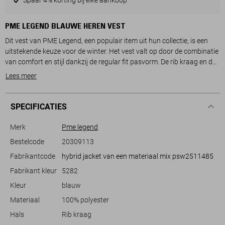
PME LEGEND BLAUWE HEREN VEST
Dit vest van PME Legend, een populair item uit hun collectie, is een
uitstekende keuze voor de winter. Het vest valt op door de combinatie
van comfort en stijl dankzij de regular fit pasvorm. De rib kraag en de
stevige rits bieden extra warmte. Met praktisch geplaatste
Lees meer
steekzakken heb je voldoende ruimte voor je dagelijkse
benodigdheden. Het hexagonale patroon op de borst zorgt voor een
moderne, stoere uitstraling, terwijl het PME Legend logo op de
SPECIFICATIES
schouder extra karakter geeft.
De casual stijl van dit PME Legend vest maakt het perfect voor
Merk
Pme legend
informele gelegenheden zoals een weekendje weg of een gezellige
Bestelcode
20309113
avond met vrienden. Het vest is gemaakt van 100% polyester, wat
Fabrikantcode
hybrid jacket van een materiaal mix psw2511485
zorgt voor een warme, duurzame en onderhoudsvriendelijke stof.
Draag het met een jeans en sneakers voor een relaxte look. Dankzij de
Fabrikant kleur
5282
veelzijdige look en praktische eigenschappen is dit vest een
Kleur
blauw
waardevolle aanvulling op je wintergarderobe.
Materiaal
100% polyester
Hals
Rib kraag