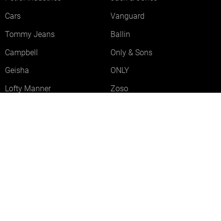
Cars
Vanguard
Tommy Jeans
Ballin
Campbell
Only & Sons
Geisha
ONLY
Lofty Manner
Zoso
Ydence
Vero Moda
Refined Department
Garcia
Sisters Point
Red Button
JDY
Fluresk
Harper & Yve
Object
Meld je aan voor onze nieuwsbrief