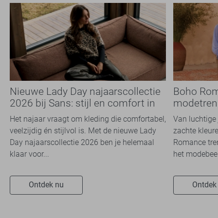
Nieuwe Lady Day najaarscollectie
Boho Rom
2026 bij Sans: stijl en comfort in
modetrend
travelkwaliteit
overal zie
Het najaar vraagt om kleding die comfortabel,
Van luchtige 
veelzijdig én stijlvol is. Met de nieuwe Lady
zachte kleure
Day najaarscollectie 2026 ben je helemaal
Romance tren
klaar voor...
het modebeel
Ontdek nu
Ontdek