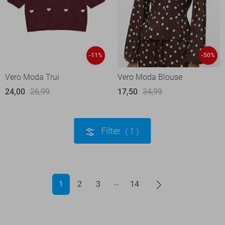
-11%
-50%
Vero Moda Trui
Vero Moda Blouse
24,00
26,99
17,50
34,99
Filter
1
1
2
3
14