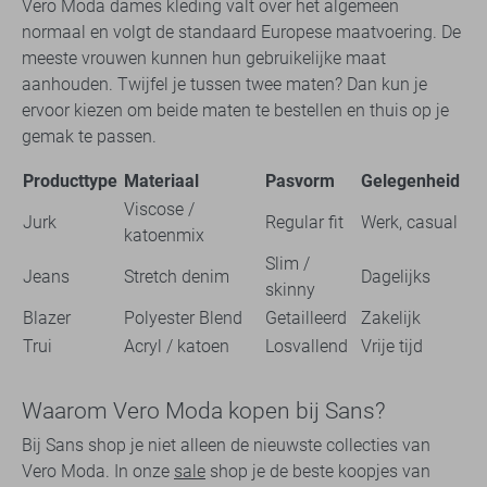
Vero Moda dames kleding valt over het algemeen
normaal en volgt de standaard Europese maatvoering. De
meeste vrouwen kunnen hun gebruikelijke maat
aanhouden. Twijfel je tussen twee maten? Dan kun je
ervoor kiezen om beide maten te bestellen en thuis op je
gemak te passen.
Producttype
Materiaal
Pasvorm
Gelegenheid
Viscose /
Jurk
Regular fit
Werk, casual
katoenmix
Slim /
Jeans
Stretch denim
Dagelijks
skinny
Blazer
Polyester Blend
Getailleerd
Zakelijk
Trui
Acryl / katoen
Losvallend
Vrije tijd
Waarom Vero Moda kopen bij Sans?
Bij Sans shop je niet alleen de nieuwste collecties van
Vero Moda. In onze
sale
shop je de beste koopjes van