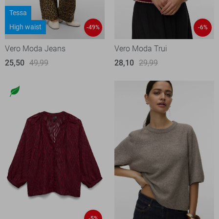
Tessa
High waist
-49%
-6%
Vero Moda Jeans
Vero Moda Trui
25,50
49,99
28,10
29,99
-5%