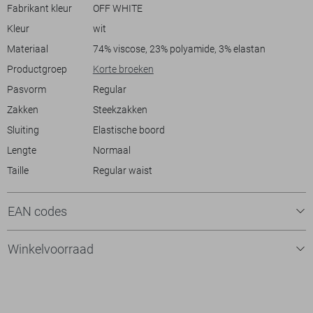
gemak zonder in te boeten op stijl, en de lichte kleur is perfect voor
Fabrikant kleur
OFF WHITE
warme dagen of een zomerse look. Combineer de broek met een
Kleur
wit
luchtige blouse voor een chique avond uit, of ga voor een sportieve
vibe met een simple T-shirt. Welke gelegenheid je ook voor ogen hebt,
Materiaal
74% viscose, 23% polyamide, 3% elastan
deze broek van TQ Amsterdam is een uitstekende match voor een
Productgroep
Korte broeken
ontspannen en verfijnde uitstraling.
Pasvorm
Regular
Zakken
Steekzakken
Sluiting
Elastische boord
Lengte
Normaal
Taille
Regular waist
EAN codes
Winkelvoorraad