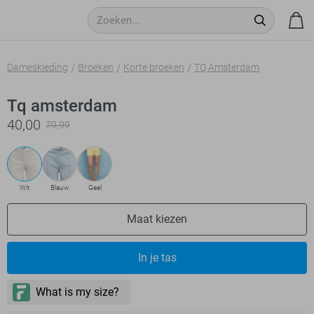
Dameskleding
Broeken
Korte broeken
TQ Amsterdam
Tq amsterdam
40,00
79,99
Wit
Blauw
Geel
Maat kiezen
In je tas