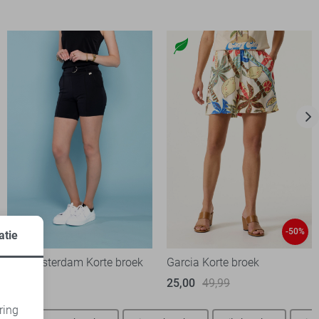
-50%
atie
TQ Amsterdam Korte broek
Garcia Korte broek
69,99
25,00
49,99
ring