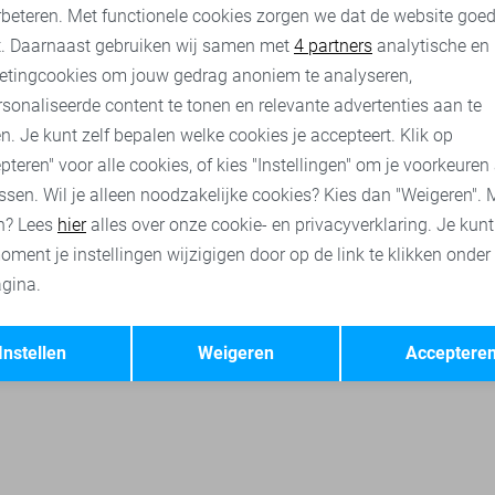
t broeken
Vero Moda broeken
Jacqueline de Yong korte broeke
rbeteren. Met functionele cookies zorgen we dat de website goe
nalytische cookies
Marketing cookies
t. Daarnaast gebruiken wij samen met
4 partners
analytische en
etingcookies om jouw gedrag anoniem te analyseren,
sonaliseerde content te tonen en relevante advertenties aan te
n. Je kunt zelf bepalen welke cookies je accepteert. Klik op
pteren" voor alle cookies, of kies "Instellingen" om je voorkeuren
ssen. Wil je alleen noodzakelijke cookies? Kies dan "Weigeren". 
n? Lees
hier
alles over onze cookie- en privacyverklaring. Je kun
oment je instellingen wijzigigen door op de link te klikken onder
gina.
Opslaan
Terug
Instellen
Weigeren
Acceptere