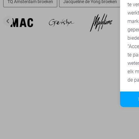
TQ Amsterdam broeken
Jacqueline de Yong broeken
Objec
te ve
A
werk
mark
geper
biede
"Acce
te pa
wete
elk m
de pa