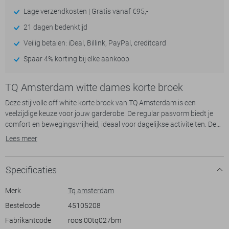
Lage verzendkosten | Gratis vanaf €95,-
21 dagen bedenktijd
Veilig betalen: iDeal, Billink, PayPal, creditcard
Spaar 4% korting bij elke aankoop
TQ Amsterdam witte dames korte broek
Deze stijlvolle off white korte broek van TQ Amsterdam is een
veelzijdige keuze voor jouw garderobe. De regular pasvorm biedt je
comfort en bewegingsvrijheid, ideaal voor dagelijkse activiteiten. De
combinatie van 74% viscose, 23% polyamide en 3% elastaan zorgt
Lees meer
voor een soepele en zachte stof die zich moeiteloos aanpast aan je
lichaam. Met een elastische boord is deze korte broek perfect voor
casual uitstapjes, of je nu een wandeling maakt in de natuur of
Specificaties
relaxte momenten beleeft met vrienden. De subtiele elegantie van de
broek past moeiteloos bij diverse stijlen en gelegenheden.
Merk
Tq amsterdam
Bestelcode
45105208
Het ontwerp, met een regular waist en een elegante D-ring sluiting,
Fabrikantcode
roos 00tq027bm
voegt een moderne twist toe aan je outfit. De korte broek biedt je