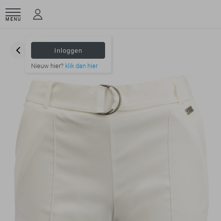
MENU
Inloggen
Nieuw hier?
klik dan hier