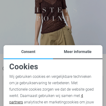
Consent
Meer informatie
Cookies
Ook het bekijken waard
Noodzakelijke cookies
Wij gebruiken cookies en vergelijkbare technieken
om je gebruikservaring te verbeteren. Met
Personalisatie cookies
functionele cookies zorgen we dat de website goed
werkt. Daarnaast gebruiken wij samen met
4
Analytische cookies
partners
analytische en marketingcookies om jouw