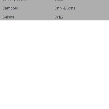
Campbell
Only & Sons
Geisha
ONLY
Lofty Manner
Zoso
Ydence
Vero Moda
Refined Department
Garcia
Sisters Point
Red Button
JDY
Fluresk
Harper & Yve
Object
Meld je aan voor onze nieuwsbrief
Meld je aan voor onze nieuwsbrief en profiteer als eerste van
acties!