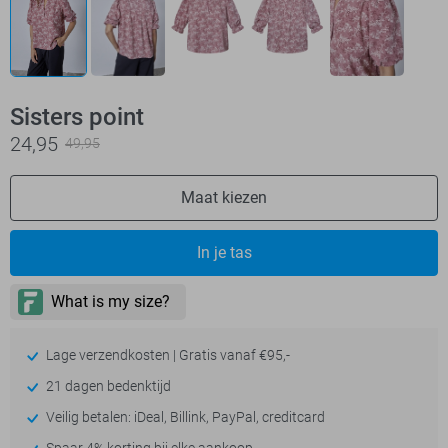
Sisters point
24,95
49,95
Maat kiezen
In je tas
Lage verzendkosten | Gratis vanaf €95,-
21 dagen bedenktijd
Veilig betalen: iDeal, Billink, PayPal, creditcard
Spaar 4% korting bij elke aankoop