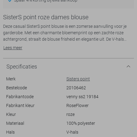
SisterS point roze dames blouse
Deze casual SisterS point blouse is een zomerse aanvulling voor je
garderobe. Met een charmante bloemenprint op een zachte roze
achtergrond, straalt de blouse frisheid en elegantie uit. De V-hals
geeft een verfijnde uitstraling, terwijl de korte mouwen zorgen voor
Lees meer
een luchtige pasvorm tijdens warme dagen. Gemaakt van 100%
polyester biedt de blouse ademend comfort dat ideaal is voor
zomerse uitjes en informele bijeenkomsten.
Specificaties
Door de regular fit zit de blouse comfortabel en beweeg je
gemakkelijk. De delicate bloemenprint zorgt ervoor dat deze blouse
Merk
Sisters point
naadloos te combineren is met zowel jeans als een lichte rok. Met zijn
Bestelcode
20106462
normale lengte en speelse stijl is deze blouse een veelzijdige keuze
Fabrikantcode
venny ss2 19184
voor een dagje in de stad of een ontspannen middag in het park. Voeg
deze SisterS point blouse toe aan je collectie en je bent klaar voor elke
Fabrikant kleur
RoseFlower
casual gelegenheid.
Kleur
roze
Materiaal
100% polyester
Hals
V-hals