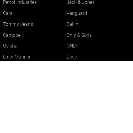
Petrol Industries
Jack & Jones
Cars
Vanguard
Tommy Jeans
Ballin
Campbell
Only & Sons
Geisha
ONLY
Lofty Manner
Zoso
Ydence
Vero Moda
Refined Department
Garcia
Sisters Point
Red Button
JDY
Fluresk
Harper & Yve
Object
Meld je aan voor onze nieuwsbrief