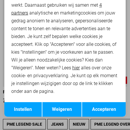
werkt. Daarnaast gebruiken wij samen met
4
Analytische cookies
partners
analytische en marketingcookies om jouw
Marketing cookies
gedrag anoniem te analyseren, gepersonaliseerde
content te tonen en relevante advertenties aan te
bieden. Je kunt zelf bepalen welke cookies je
accepteert. Klik op "Accepteren" voor alle cookies, of
kies "Instellingen" om je voorkeuren aan te passen.
Wil je alleen noodzakelijke cookies? Kies dan
"Weigeren". Meer weten? Lees
hier
alles over onze
cookie- en privacyverklaring. Je kunt op elk moment
-25%
-25%
je instellingen wijzigigen door op de link te klikken
onder aan de pagina.
PME LEGEND SWEATER
PME LEGEND SWEATER
75,00
99,99
75,00
99,99
Opslaan
Terug
Instellen
Weigeren
Accepteren
PME LEGEND SALE
JEANS
NIEUW
PME LEGEND OVE