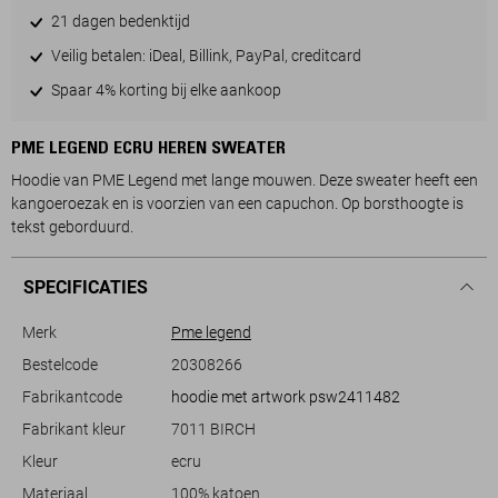
21 dagen bedenktijd
Veilig betalen: iDeal, Billink, PayPal, creditcard
Spaar 4% korting bij elke aankoop
PME LEGEND ECRU HEREN SWEATER
Hoodie van PME Legend met lange mouwen. Deze sweater heeft een
kangoeroezak en is voorzien van een capuchon. Op borsthoogte is
tekst geborduurd.
SPECIFICATIES
Merk
Pme legend
Bestelcode
20308266
Fabrikantcode
hoodie met artwork psw2411482
Fabrikant kleur
7011 BIRCH
Kleur
ecru
Materiaal
100% katoen