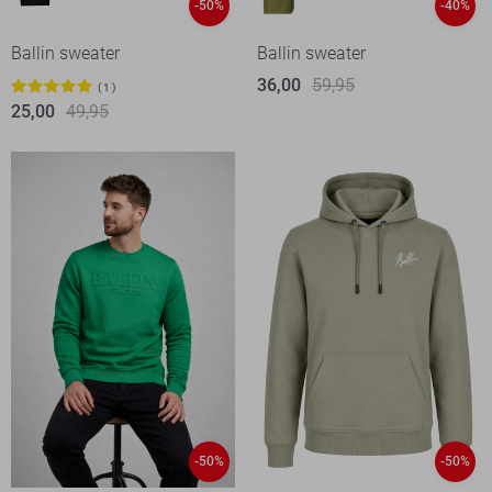
-50%
-40%
Ballin sweater
Ballin sweater
36,00
59,95
1
25,00
49,95
-50%
-50%