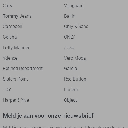
Cars
Vanguard
Tommy Jeans
Ballin
Campbell
Only & Sons
Geisha
ONLY
Lofty Manner
Zoso
Ydence
Vero Moda
Refined Department
Garcia
Sisters Point
Red Button
JDY
Fluresk
Harper & Yve
Object
Meld je aan voor onze nieuwsbrief
Meld je aan voor onze nieuwsbrief en profiteer als eerste van