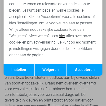
content te tonen en relevante advertenties aan te
In de garderobe van de moderne man mag een veelzijdige
bieden. Je kunt zelf bepalen welke cookies je
en stijlvolle trui niet ontbreken. Dat is precies wat de Ballin
accepteert. Klik op "Accepteren" voor alle cookies, of
trui voor heren biedt. Met een breed scala aan ontwerpen
kies "Instellingen" om je voorkeuren aan te passen.
en kleuren, past een trui van Ballin bij elke stijl en elke
Wil je alleen noodzakelijke cookies? Kies dan
gelegenheid. Of je nu een formele uitstraling wilt voor op
"Weigeren". Meer weten? Lees
hier
alles over onze
het werk of iets casuals zoekt voor in het weekend, bij
cookie- en privacyverklaring. Je kunt op elk moment
Sans vind je gegarandeerd de perfecte Ballin trui. Van alle
je instellingen wijzigigen door op de link te klikken
herenkleding
is dit veelzijdige item wel een must-have in
de kledingkast.
onder aan de pagina.
Een Ballin trui voor elke stijl
Opslaan
Terug
Instellen
Weigeren
Accepteren
Wat de Ballin trui zo bijzonder maakt, is de veelzijdigheid
ervan. Deze truien sluiten naadloos aan bij diverse stijlen,
van sportief tot zakelijk. Draag hem over een
overhemd
voor een zakelijke look of combineer hem met een
comfortabele
jeans
voor een casual dagje uit. De
diversiteit in kleuren en prints zorgt ervoor dat er voor
iedere man een passende Ballin trui te vinden is bij Sans.