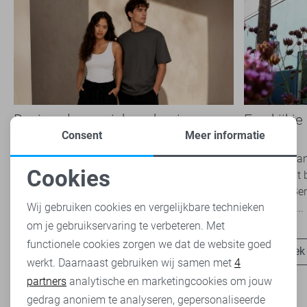
Basics: de onmisbare basis van
Een kijkje
iedere garderobe
Rijssen
Consent
Meer informatie
Basics zijn tijdloze kledingstukken die een
Ben jij die f
Cookies
belangrijke rol spelen binnen een veelzijdige
je nog nooit 
Noodzakelijke cookies
garderobe. Ze zijn eenvoudig te combineren,
geweest? Ben
Wij gebruiken cookies en vergelijkbare technieken
onafhankelijk van...
snel verder...
om je gebruikservaring te verbeteren. Met
Personalisatie cookies
functionele cookies zorgen we dat de website goed
Ontdek nu
Ontdek
werkt. Daarnaast gebruiken wij samen met
4
Analytische cookies
partners
analytische en marketingcookies om jouw
Marketing cookies
gedrag anoniem te analyseren, gepersonaliseerde