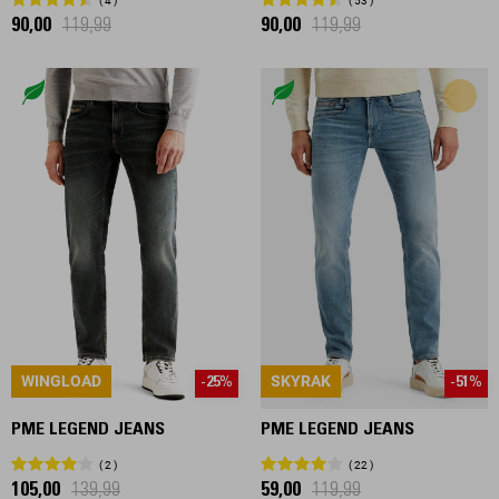
4
53
90,00
119,99
90,00
119,99
WINGLOAD
SKYRAK
-25%
-51%
PME LEGEND JEANS
PME LEGEND JEANS
2
22
105,00
139,99
59,00
119,99