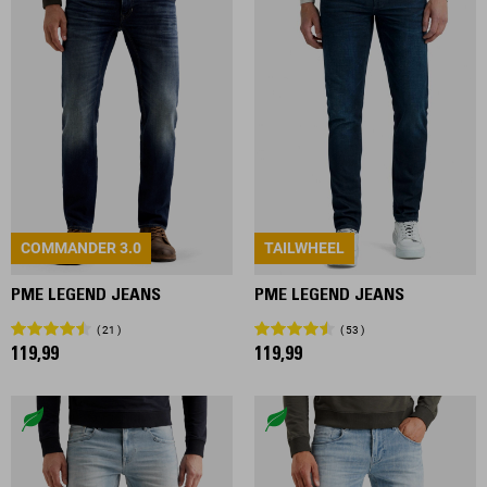
COMMANDER 3.0
TAILWHEEL
PME LEGEND JEANS
PME LEGEND JEANS
21
53
119,99
119,99