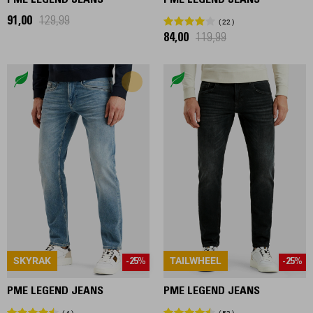
PME LEGEND JEANS
PME LEGEND JEANS
91,00
129,99
22
84,00
119,99
SKYRAK
TAILWHEEL
-25%
-25%
PME LEGEND JEANS
PME LEGEND JEANS