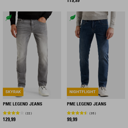
119,99
SKYRAK
NIGHTFLIGHT
PME LEGEND JEANS
PME LEGEND JEANS
22
35
129,99
99,99