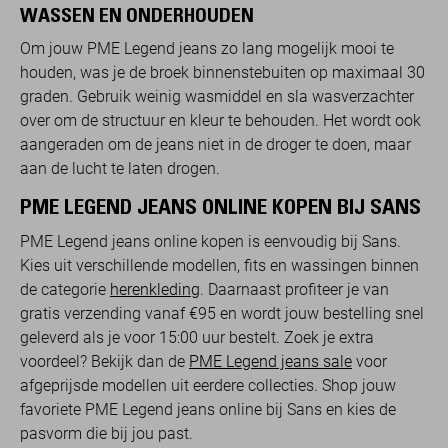
WASSEN EN ONDERHOUDEN
Om jouw PME Legend jeans zo lang mogelijk mooi te
houden, was je de broek binnenstebuiten op maximaal 30
graden. Gebruik weinig wasmiddel en sla wasverzachter
over om de structuur en kleur te behouden. Het wordt ook
aangeraden om de jeans niet in de droger te doen, maar
aan de lucht te laten drogen.
PME LEGEND JEANS ONLINE KOPEN BIJ SANS
PME Legend jeans online kopen is eenvoudig bij Sans.
Kies uit verschillende modellen, fits en wassingen binnen
de categorie
herenkleding
. Daarnaast profiteer je van
gratis verzending vanaf €95 en wordt jouw bestelling snel
geleverd als je voor 15:00 uur bestelt. Zoek je extra
voordeel? Bekijk dan de
PME Legend jeans sale
voor
afgeprijsde modellen uit eerdere collecties. Shop jouw
favoriete PME Legend jeans online bij Sans en kies de
pasvorm die bij jou past.