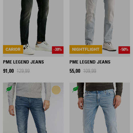
CARIOR
NIGHTFLIGHT
-30%
-50%
PME LEGEND JEANS
PME LEGEND JEANS
91,00
129,99
55,00
109,99