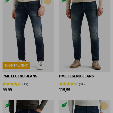
NIGHTFLIGHT
PME LEGEND JEANS
PME LEGEND JEANS
35
53
99,99
119,99