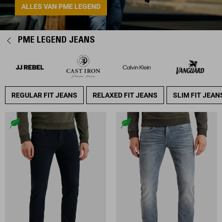
ALLES VAN PME LEGEND
PME LEGEND JEANS
REGULAR FIT JEANS
RELAXED FIT JEANS
SLIM FIT JEAN