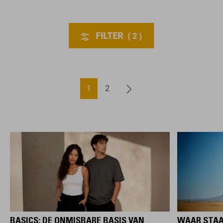
FILTER
2
1
2
BASICS: DE ONMISBARE BASIS VAN
WAAR STAA