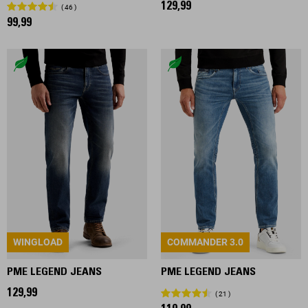
129,99
46
99,99
WINGLOAD
COMMANDER 3.0
PME LEGEND JEANS
PME LEGEND JEANS
129,99
21