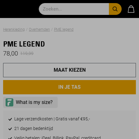
Herenkleding
Overhemden
PME legend
PME LEGEND
78,00
119,99
MAAT KIEZEN
IN JE TAS
Lage verzendkosten | Gratis vanaf €95,-
21 dagen bedenktijd
Veilig betalen: iDeal, Billink, PayPal, creditcard