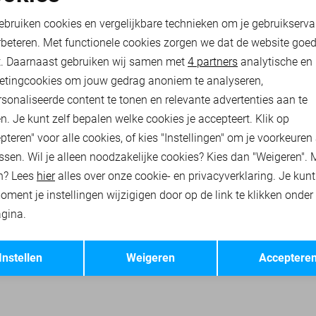
oodzakelijke cookies
Personalisatie cookies
63,00
89,99
ebruiken cookies en vergelijkbare technieken om je gebruikserva
rbeteren. Met functionele cookies zorgen we dat de website goe
nalytische cookies
Marketing cookies
t. Daarnaast gebruiken wij samen met
4 partners
analytische en
RHEMDEN
PME LEGEND T-SHIRTS
PME LEGEND POLO`S
etingcookies om jouw gedrag anoniem te analyseren,
sonaliseerde content te tonen en relevante advertenties aan te
n. Je kunt zelf bepalen welke cookies je accepteert. Klik op
pteren" voor alle cookies, of kies "Instellingen" om je voorkeuren
ssen. Wil je alleen noodzakelijke cookies? Kies dan "Weigeren". 
n? Lees
hier
alles over onze cookie- en privacyverklaring. Je kun
oment je instellingen wijzigigen door op de link te klikken onder
gina.
Opslaan
Terug
Instellen
Weigeren
Acceptere