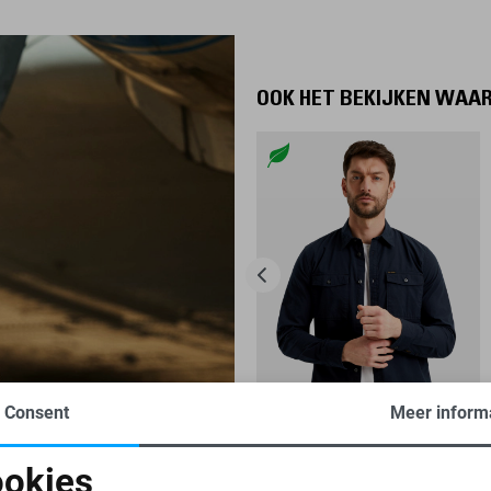
OOK HET BEKIJKEN WAA
Consent
Meer inform
-30%
okies
PME LEGEND OVERHEMD