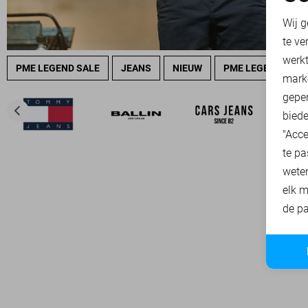
N
Wij g
te ve
A
werk
PME LEGEND SALE
JEANS
NIEUW
PME LEGEND OVE
mark
geper
biede
"Acce
te pa
wete
elk m
de pa