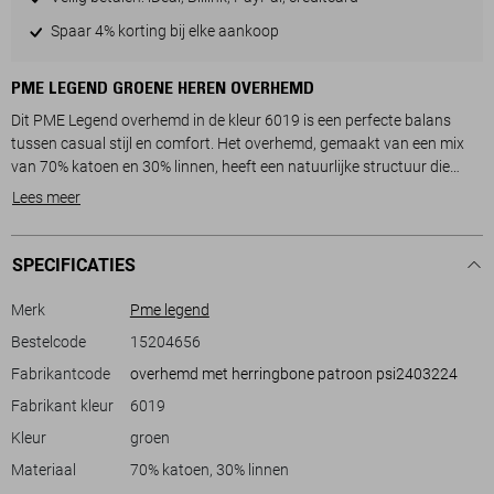
Spaar 4% korting bij elke aankoop
PME LEGEND GROENE HEREN OVERHEMD
Dit PME Legend overhemd in de kleur 6019 is een perfecte balans
tussen casual stijl en comfort. Het overhemd, gemaakt van een mix
van 70% katoen en 30% linnen, heeft een natuurlijke structuur die
ideaal is voor zomerse dagen. Met zijn regular pasvorm en klassieke
Lees meer
puntkraag biedt dit kledingstuk een ontspannen en toch verfijnde
look. De subtiele knoopsluiting en de praktische borstzak geven het
overhemd een functionele toets, terwijl de lange mouwen ervoor
SPECIFICATIES
zorgen dat je dit zowel overdag als 's avonds kunt dragen.
Het minimalistische ontwerp met een duurzame afwerking maakt het
Merk
Pme legend
mogelijk om dit overhemd te combineren met een jeans voor een
Bestelcode
15204656
dagje uit, of met een nette broek voor iets formeels. De neutrale tint en
Fabrikantcode
overhemd met herringbone patroon psi2403224
het veelzijdige ontwerp zorgen ervoor dat dit overhemd moeiteloos
past bij allerlei stijlen en gelegenheden. Of je nu naar een ontspannen
Fabrikant kleur
6019
lunch gaat of een informele bijeenkomst hebt, dit PME Legend
Kleur
groen
overhemd is altijd een passende keuze.
Materiaal
70% katoen, 30% linnen