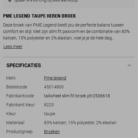
PME LEGEND TAUPE HEREN BROEK
Deze broek van PME Legend biedt jou de perfecte balans tussen
comfort en stijl. Met zijn slim fit pasvorm en de combinatie van 83%
katoen, 15% polyester en 2% elastan, voel je je de hele dag
comfortabel. De broek heeft een klassieke 5-pocket uitvoering en een
Lees meer
praktische knoop- en ritssluiting, wat hem zowel functioneel als
modieus maakt. De subtiele taupe kleur is veelzijdig te combineren,
ideaal voor een casual zomerse look.
SPECIFICATIES
De PME Legend broek is ontworpen met een regular waist en normale
Merk
Pme legend
lengte, wat zorgt voor een tijdloze uitstraling die goed werkt in
Bestelcode
45014800
verschillende settings. Of je nu een informele dag hebt gepland of een
Fabrikantcode
tailwheel slim fit broek ptr2506618
relaxte avond met vrienden, deze broek past bij elk scenario. De
duurzame materialen en zorgvuldige afwerking benadrukken de
Fabrikant kleur
8225
kwaliteit die je van PME Legend mag verwachten, terwijl de subtiele
Kleur
taupe
merkdetails een extra touch van klasse geven aan je outfit.
Materiaal
83% katoen, 15% polyester, 2% elastan
Productgroep
Broeken