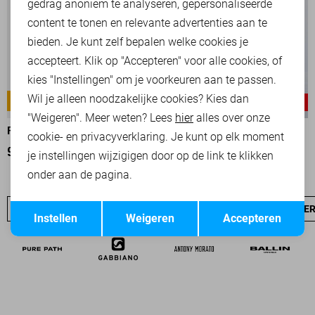
Marketing cookies
gedrag anoniem te analyseren, gepersonaliseerde
content te tonen en relevante advertenties aan te
bieden. Je kunt zelf bepalen welke cookies je
accepteert. Klik op "Accepteren" voor alle cookies, of
kies "Instellingen" om je voorkeuren aan te passen.
Wil je alleen noodzakelijke cookies? Kies dan
AMERICAN CLASSIC
TAILWHEEL
-25%
"Weigeren". Meer weten? Lees
hier
alles over onze
PME LEGEND BROEK
PME LEGEND BROEK
cookie- en privacyverklaring. Je kunt op elk moment
99,99
97,50
129,99
je instellingen wijzigigen door op de link te klikken
onder aan de pagina.
Opslaan
Terug
PME LEGEND SALE
JEANS
NIEUW
PME LEGEND OVE
Instellen
Weigeren
Accepteren