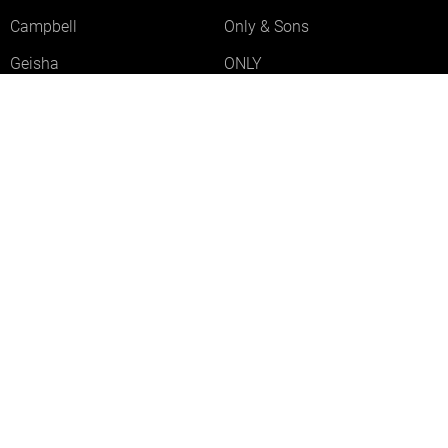
Campbell
Only & Sons
Geisha
ONLY
Lofty Manner
Zoso
Ydence
Vero Moda
Refined Department
Garcia
Sisters Point
Red Button
JDY
Fluresk
Harper & Yve
Object
Meld je aan voor onze nieuwsbrief
Meld je aan voor onze nieuwsbrief en profiteer als eerste van
acties!