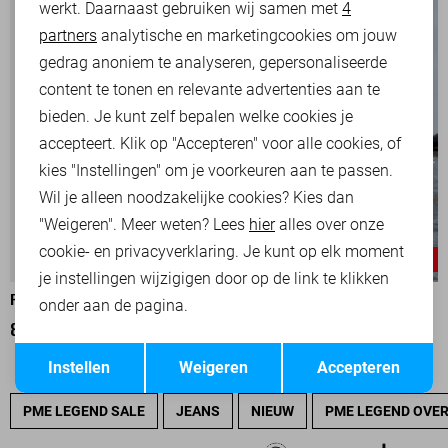
werkt. Daarnaast gebruiken wij samen met
4
Analytische cookies
partners
analytische en marketingcookies om jouw
Marketing cookies
gedrag anoniem te analyseren, gepersonaliseerde
content te tonen en relevante advertenties aan te
bieden. Je kunt zelf bepalen welke cookies je
accepteert. Klik op "Accepteren" voor alle cookies, of
kies "Instellingen" om je voorkeuren aan te passen.
Wil je alleen noodzakelijke cookies? Kies dan
"Weigeren". Meer weten? Lees
hier
alles over onze
cookie- en privacyverklaring. Je kunt op elk moment
-25%
-25%
je instellingen wijzigigen door op de link te klikken
PME LEGEND TRUI
PME LEGEND JAS
onder aan de pagina.
82,50
109,99
142,50
189,99
Opslaan
Terug
Instellen
Weigeren
Accepteren
PME LEGEND SALE
JEANS
NIEUW
PME LEGEND OVE