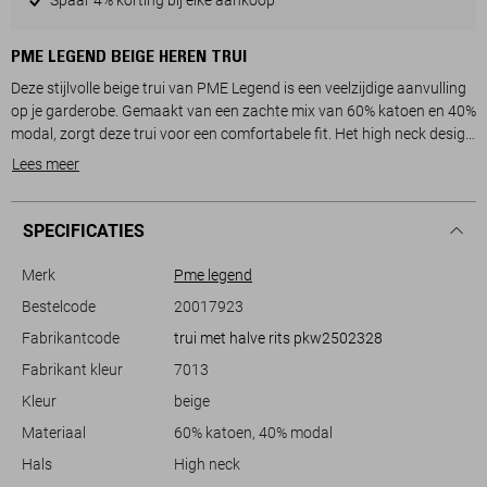
PME LEGEND BEIGE HEREN TRUI
Deze stijlvolle beige trui van PME Legend is een veelzijdige aanvulling
op je garderobe. Gemaakt van een zachte mix van 60% katoen en 40%
modal, zorgt deze trui voor een comfortabele fit. Het high neck design
met rits voegt een moderne twist toe aan de klassieke knitwear stijl.
Lees meer
Dankzij de regular fit en lange mouwen biedt deze trui een relaxte
maar nette uitstraling, ideaal voor zowel casual als semi-formele
gelegenheden.
SPECIFICATIES
Het subtiele PME Legend logo op de borst geeft een extra accent aan
het minimalistische ontwerp. Met de normale lengte en neutrale kleur
Merk
Pme legend
is deze trui perfect te combineren met zowel jeans als chino's. Of je nu
Bestelcode
20017923
een lente-uitje plant of gewoon een dag op kantoor hebt, deze trui
Fabrikantcode
trui met halve rits pkw2502328
houdt je warm zonder in te boeten op stijl. Een must-have voor de
moderne man die houdt van comfort en klasse.
Fabrikant kleur
7013
Kleur
beige
Materiaal
60% katoen, 40% modal
Hals
High neck