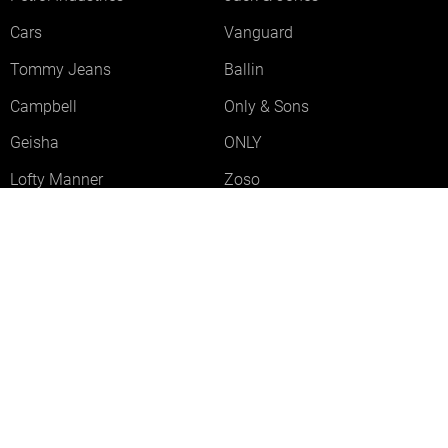
Cars
Vanguard
Tommy Jeans
Ballin
Campbell
Only & Sons
Geisha
ONLY
Lofty Manner
Zoso
Ydence
Vero Moda
Refined Department
Garcia
Sisters Point
Red Button
JDY
Fluresk
Harper & Yve
Object
Meld je aan voor onze nieuwsbrief