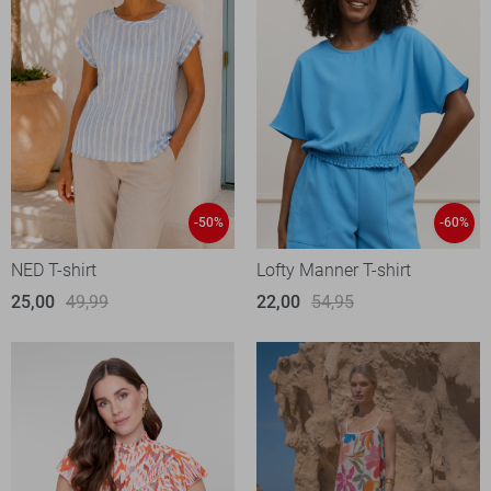
-50%
-60%
NED T-shirt
Lofty Manner T-shirt
25,00
49,99
22,00
54,95