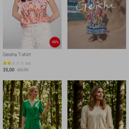
-50%
Geisha T-shirt
1
35,00
69,99