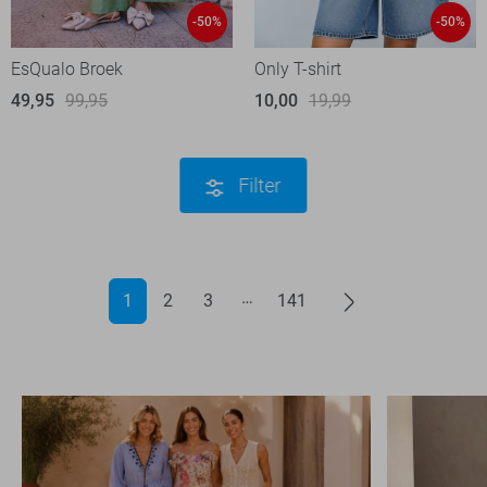
-50%
-50%
EsQualo Broek
Only T-shirt
49,95
99,95
10,00
19,99
Filter
1
2
3
141