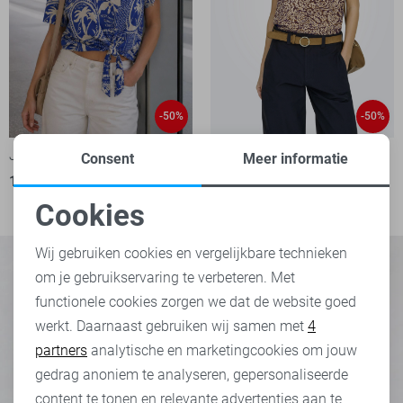
-50%
-50%
Jacqueline de Yong Blouse
Only T-shirt
Consent
Meer informatie
11,00
21,99
1
8,50
16,99
Cookies
Noodzakelijke cookies
Wij gebruiken cookies en vergelijkbare technieken
om je gebruikservaring te verbeteren. Met
Personalisatie cookies
functionele cookies zorgen we dat de website goed
werkt. Daarnaast gebruiken wij samen met
4
Analytische cookies
partners
analytische en marketingcookies om jouw
Marketing cookies
gedrag anoniem te analyseren, gepersonaliseerde
content te tonen en relevante advertenties aan te