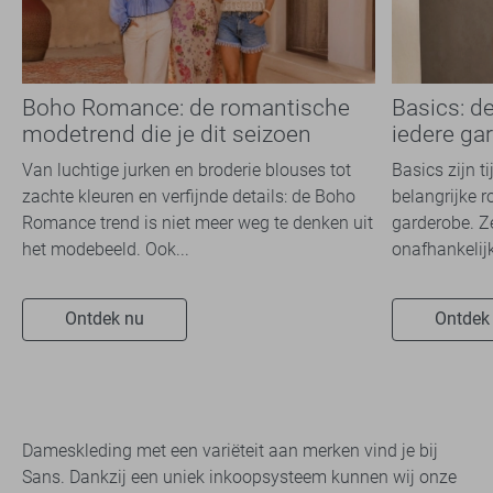
Boho Romance: de romantische
Basics: d
modetrend die je dit seizoen
iedere ga
overal ziet
Van luchtige jurken en broderie blouses tot
Basics zijn t
zachte kleuren en verfijnde details: de Boho
belangrijke r
Romance trend is niet meer weg te denken uit
garderobe. Z
het modebeeld. Ook...
onafhankelijk
Ontdek nu
Ontdek
Dameskleding met een variëteit aan merken vind je bij
Sans. Dankzij een uniek inkoopsysteem kunnen wij onze