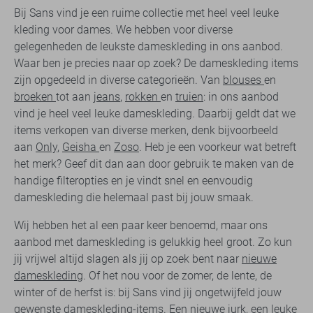
Bij Sans vind je een ruime collectie met heel veel leuke
kleding voor dames. We hebben voor diverse
gelegenheden de leukste dameskleding in ons aanbod.
Waar ben je precies naar op zoek? De dameskleding items
zijn opgedeeld in diverse categorieën. Van
blouses
en
broeken
tot aan
jeans
,
rokken
en
truien
: in ons aanbod
vind je heel veel leuke dameskleding. Daarbij geldt dat we
items verkopen van diverse merken, denk bijvoorbeeld
aan
Only
,
Geisha
en
Zoso
. Heb je een voorkeur wat betreft
het merk? Geef dit dan aan door gebruik te maken van de
handige filteropties en je vindt snel en eenvoudig
dameskleding die helemaal past bij jouw smaak.
Wij hebben het al een paar keer benoemd, maar ons
aanbod met dameskleding is gelukkig heel groot. Zo kun
jij vrijwel altijd slagen als jij op zoek bent naar
nieuwe
dameskleding
. Of het nou voor de zomer, de lente, de
winter of de herfst is: bij Sans vind jij ongetwijfeld jouw
gewenste dameskleding-items. Een nieuwe jurk, een leuke