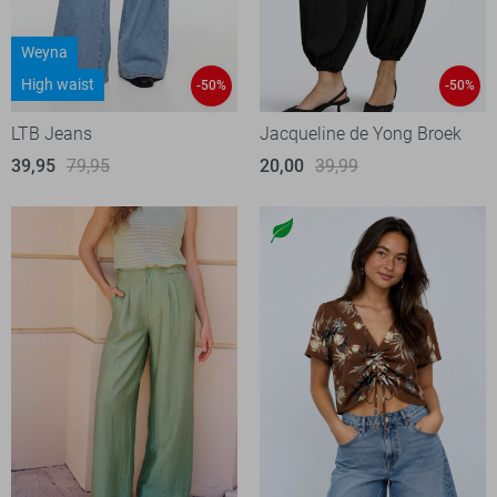
Weyna
High waist
-50%
-50%
LTB Jeans
Jacqueline de Yong Broek
39,95
79,95
20,00
39,99