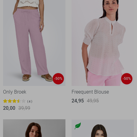
-50%
-50%
Only Broek
Freequent Blouse
24,95
49,95
4
20,00
39,99