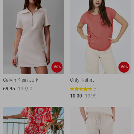
-50%
-50%
Calvin Klein Jurk
Only T-shirt
69,95
139,90
1
10,00
19,99