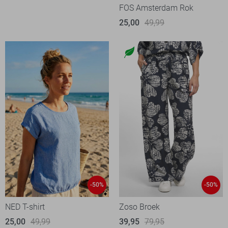
FOS Amsterdam Rok
25,00
49,99
-50%
-50%
NED T-shirt
Zoso Broek
25,00
49,99
39,95
79,95