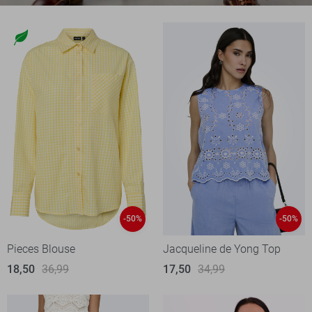
-50%
-50%
Pieces Blouse
Jacqueline de Yong Top
18,50
36,99
17,50
34,99