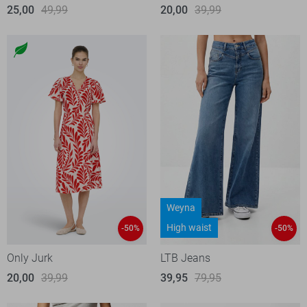
25,00
49,99
20,00
39,99
Weyna
High waist
-50%
-50%
Only Jurk
LTB Jeans
20,00
39,99
39,95
79,95