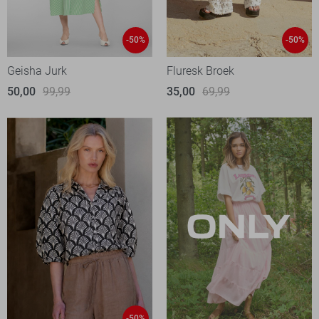
-50%
-50%
Geisha Jurk
Fluresk Broek
50,00
99,99
35,00
69,99
-50%