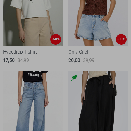
-50%
-50%
Hypedrop T-shirt
Only Gilet
17,50
34,99
20,00
39,99