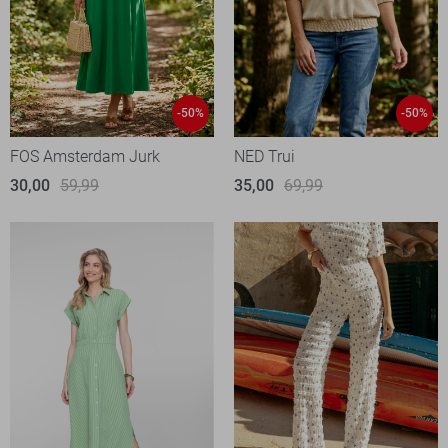
-50%
-50%
FOS Amsterdam Jurk
NED Trui
30,00
59,99
35,00
69,99