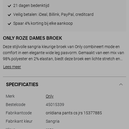
21 dagen bedenktijd
Veilig betalen: iDeal, Billink, PayPal, creditcard
Spaar 4% korting bij elke aankoop
ONLY ROZE DAMES BROEK
Deze stijlvolle sangria kleurige broek van Only combineert mode en
comfort in een elegante wide leg pasvorm. Gemaakt van een mix van
98% polyester en 2% elastan, biedt deze broek een lichte stretch en
een comfortabel gevoel. De subtiele structuur in de stof geeft het
Lees meer
kledingstuk een unieke uitstraling terwijl de elastische boord zorgt
voor een moeiteloze pasvorm. Met praktische steekzakken is deze
broek zowel functioneel als trendy.
SPECIFICATIES
Of je nu een casual dagje uit plant of een informele lente bijeenkomst
Merk
Only
bijwoont, deze Only broek past perfect bij verschillende gelegenheden.
Bestelcode
45015339
De regular waist maakt het een veelzijdige keuze, eenvoudig te
Fabrikantcode
onldiana pants cs jrs 15377885
combineren met een eenvoudige top of een stijlvolle blouse. Door de
normale lengte en luchtige stof is deze broek ideaal voor warmere
Fabrikant kleur
Sangria
dagen en gemakkelijk te matchen met je favoriete schoenen. Een