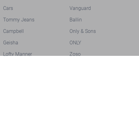
Cars
Vanguard
Tommy Jeans
Ballin
Campbell
Only & Sons
Geisha
ONLY
Lofty Manner
Zoso
Ydence
Vero Moda
Refined Department
Garcia
Sisters Point
Red Button
JDY
Fluresk
Harper & Yve
Object
Meld je aan voor onze nieuwsbrief