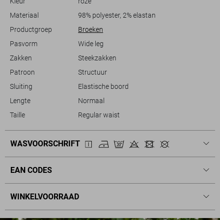
Kleur
roze
onmisbare toevoeging voor je kledingkast die modieus comfort biedt.
Materiaal
98% polyester, 2% elastan
Productgroep
Broeken
Pasvorm
Wide leg
Zakken
Steekzakken
Patroon
Structuur
Sluiting
Elastische boord
Lengte
Normaal
Taille
Regular waist
WASVOORSCHRIFT
EAN CODES
WINKELVOORRAAD