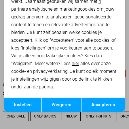
werkt. Daarnaast gebruiken wij samen met
4
Analytische cookies
partners
analytische en marketingcookies om jouw
Marketing cookies
gedrag anoniem te analyseren, gepersonaliseerde
content te tonen en relevante advertenties aan te
bieden. Je kunt zelf bepalen welke cookies je
accepteert. Klik op "Accepteren" voor alle cookies, of
kies "Instellingen" om je voorkeuren aan te passen.
Wil je alleen noodzakelijke cookies? Kies dan
"Weigeren". Meer weten? Lees
hier
alles over onze
cookie- en privacyverklaring. Je kunt op elk moment
-50%
-50%
je instellingen wijzigigen door op de link te klikken
ONLY BROEK
ONLY T-SHIRT
onder aan de pagina.
20,00
39,99
13,50
26,99
Opslaan
Terug
Instellen
Weigeren
Accepteren
ONLY SALE
ONLY BASICS
NIEUW
ONLY T-SHIRTS
ONLY