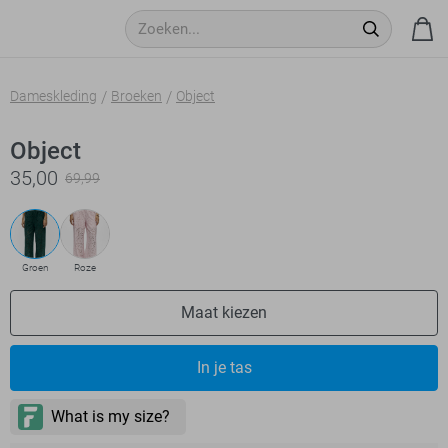
Dameskleding
Broeken
Object
Object
35,00
69,99
Groen
Roze
Maat kiezen
In je tas