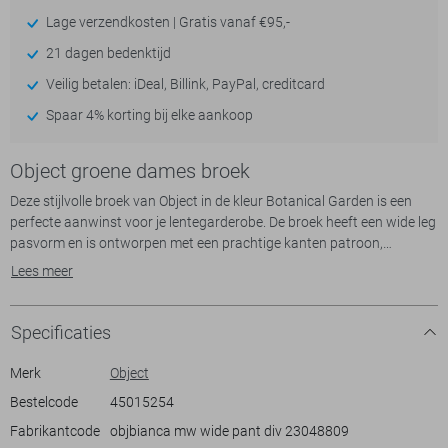
Lage verzendkosten | Gratis vanaf €95,-
21 dagen bedenktijd
Veilig betalen: iDeal, Billink, PayPal, creditcard
Spaar 4% korting bij elke aankoop
Object groene dames broek
Deze stijlvolle broek van Object in de kleur Botanical Garden is een
perfecte aanwinst voor je lentegarderobe. De broek heeft een wide leg
pasvorm en is ontworpen met een prachtige kanten patroon,
waardoor je een unieke en modieuze uitstraling creëert. De elastische
Lees meer
boord zorgt voor extra comfort en maakt deze broek ideaal voor elke
vrije of casual dag. Door de voering van viscose zit de broek niet
alleen prettig, maar oogt hij ook elegant.
Specificaties
Combineer deze broek van Object met een eenvoudige blouse of een
trendy top voor een verfijnde look op feestjes of informele
Merk
Object
bijeenkomsten. De normale lengte en het luchtige ontwerp geven je de
Bestelcode
45015254
bewegingsvrijheid die je zoekt, terwijl je tegelijkertijd een stijlvolle
Fabrikantcode
objbianca mw wide pant div 23048809
indruk maakt. Of je nu naar een etentje gaat of een dagje door de stad