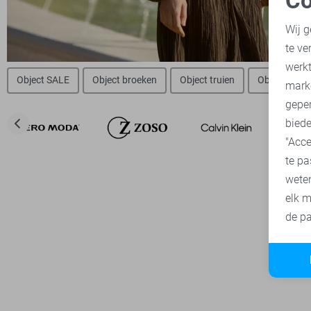
Co
N
Wij g
te ve
A
werk
Object SALE
Object broeken
Object truien
Object blou
mark
geper
biede
"Acce
te pa
wete
elk m
de pa