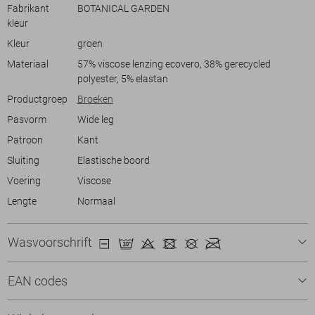
slentert, deze broek biedt veelzijdigheid en gemak zonder in te boeten
Fabrikant
BOTANICAL GARDEN
op stijl.
kleur
Kleur
groen
Materiaal
57% viscose lenzing ecovero, 38% gerecycled
polyester, 5% elastan
Productgroep
Broeken
Pasvorm
Wide leg
Patroon
Kant
Sluiting
Elastische boord
Voering
Viscose
Lengte
Normaal
Wasvoorschrift
EAN codes