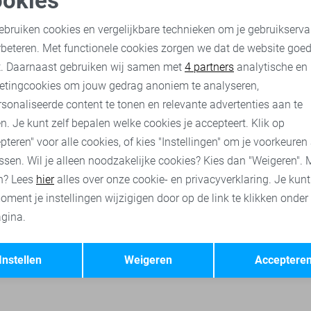
okies
Object Broek
oodzakelijke cookies
Personalisatie cookies
ebruiken cookies en vergelijkbare technieken om je gebruikserva
35,00
69,99
rbeteren. Met functionele cookies zorgen we dat de website goe
nalytische cookies
Marketing cookies
t. Daarnaast gebruiken wij samen met
4 partners
analytische en
ses
Object t-shirts
Object tops
Object korte broeken
Ja
etingcookies om jouw gedrag anoniem te analyseren,
sonaliseerde content te tonen en relevante advertenties aan te
n. Je kunt zelf bepalen welke cookies je accepteert. Klik op
pteren" voor alle cookies, of kies "Instellingen" om je voorkeuren
ssen. Wil je alleen noodzakelijke cookies? Kies dan "Weigeren". 
n? Lees
hier
alles over onze cookie- en privacyverklaring. Je kun
oment je instellingen wijzigigen door op de link te klikken onder
gina.
Opslaan
Terug
Instellen
Weigeren
Acceptere