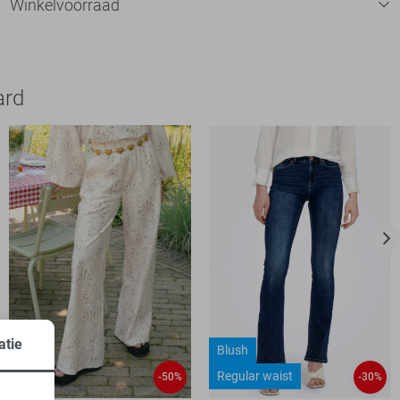
Winkelvoorraad
ard
atie
Blush
Regular waist
-50%
-30%