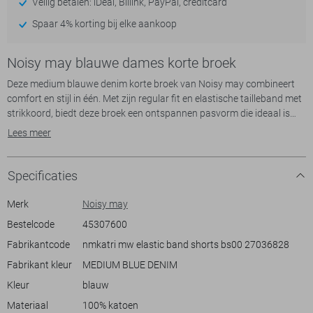
Veilig betalen: iDeal, Billink, PayPal, creditcard
Spaar 4% korting bij elke aankoop
Noisy may blauwe dames korte broek
Deze medium blauwe denim korte broek van Noisy may combineert
comfort en stijl in één. Met zijn regular fit en elastische tailleband met
strikkoord, biedt deze broek een ontspannen pasvorm die ideaal is
voor casual dagen. Gemaakt van 100% katoen, is de stof zacht en
Lees meer
ademend, perfect voor de milde lentedagen. De subtiele verticale
strepen zorgen voor een speelse twist die moeiteloos te combineren is
met je favoriete tops. De handige steekzakken voegen praktische
Specificaties
functionaliteit toe zonder afbreuk te doen aan de esthetiek.
Of je nu een wandeling maakt in het park of geniet van een dagje uit in
Merk
Noisy may
de stad, deze korte broek is je go-to keuze. Draag hem met een
Bestelcode
45307600
luchtige blouse voor een vrouwelijke look, of kies een simpele tanktop
Fabrikantcode
nmkatri mw elastic band shorts bs00 27036828
voor een laid-back uitstraling. De casual stijl maakt hem geschikt voor
diverse gelegenheden, van een informele brunch tot een middag op
Fabrikant kleur
MEDIUM BLUE DENIM
het strand. Met deze Noisy may korte broek voeg je een veelzijdig stuk
Kleur
blauw
toe aan je garderobe dat je keer op keer wilt dragen.
Materiaal
100% katoen