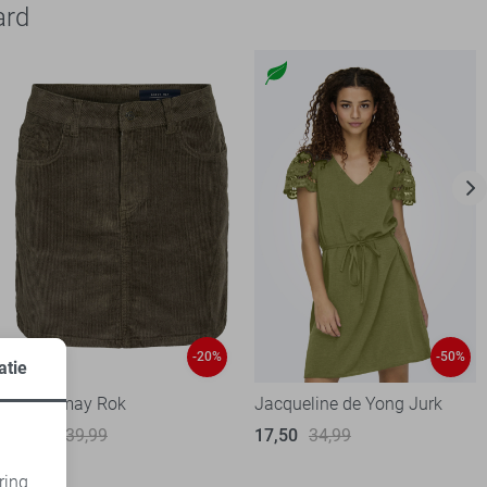
ard
-20%
-50%
atie
Noisy may Rok
Jacqueline de Yong Jurk
31,95
39,99
17,50
34,99
ring