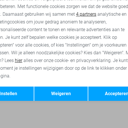
rbeteren. Met functionele cookies zorgen we dat de website goe
Noisy may korte broeken
Jacqueline de Yong broeken
Object 
nalytische cookies
Marketing cookies
t. Daarnaast gebruiken wij samen met
4 partners
analytische en
etingcookies om jouw gedrag anoniem te analyseren,
sonaliseerde content te tonen en relevante advertenties aan te
n. Je kunt zelf bepalen welke cookies je accepteert. Klik op
pteren" voor alle cookies, of kies "Instellingen" om je voorkeuren
ssen. Wil je alleen noodzakelijke cookies? Kies dan "Weigeren". 
n? Lees
hier
alles over onze cookie- en privacyverklaring. Je kun
oment je instellingen wijzigigen door op de link te klikken onder
gina.
Opslaan
Terug
Instellen
Weigeren
Acceptere