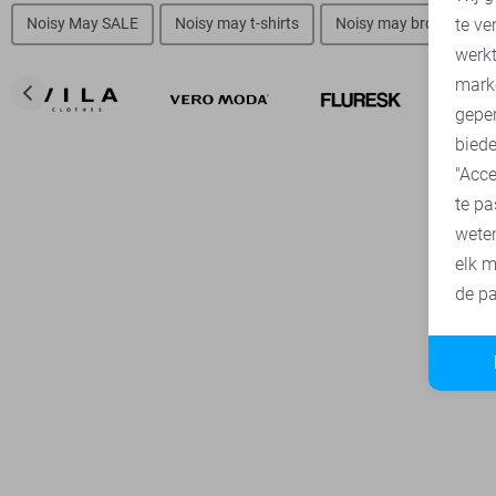
te ve
Noisy May SALE
Noisy may t-shirts
Noisy may broeken
A
werk
mark
geper
biede
"Acce
te pa
wete
elk m
de pa