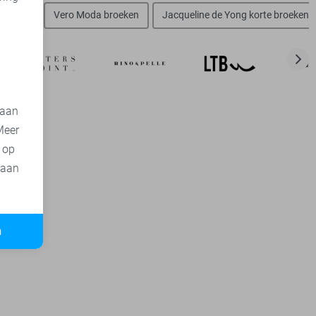
d
broeken
Vero Moda broeken
Jacqueline de Yong korte broeken
 aan
Meer
t op
 aan
n