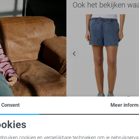
Ook het bekijken wa
-50%
Consent
Meer inform
Noisy may Korte broek
okies
15,00
29,99
oodzakelijke cookies
Personalisatie cookies
ebruiken cookies en vergelijkbare technieken om je gebruikserva