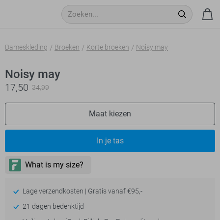
Dameskleding
Broeken
Korte broeken
Noisy may
Noisy may
17,50
34,99
Maat kiezen
In je tas
Lage verzendkosten | Gratis vanaf €95,-
21 dagen bedenktijd