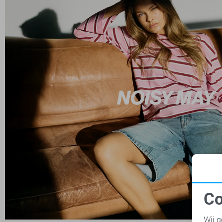
Co
N
Wij g