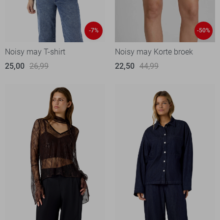
-7%
-50%
Noisy may T-shirt
Noisy may Korte broek
25,00
26,99
22,50
44,99