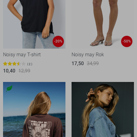
-20%
-50%
Noisy may T-shirt
Noisy may Rok
17,50
34,99
2
10,40
12,99