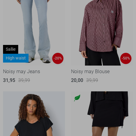
Sallie
High waist
-20%
-50%
Noisy may Jeans
Noisy may Blouse
31,95
39,99
20,00
39,99