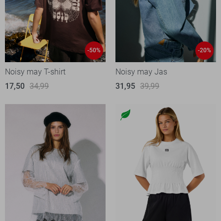
-50%
-20%
Noisy may T-shirt
Noisy may Jas
17,50
34,99
31,95
39,99