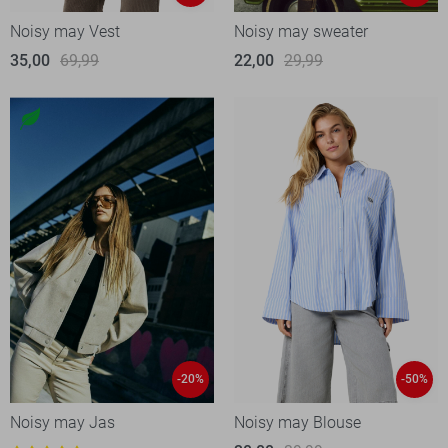
Noisy may Vest
Noisy may sweater
35,00
69,99
22,00
29,99
-20%
-50%
Noisy may Jas
Noisy may Blouse