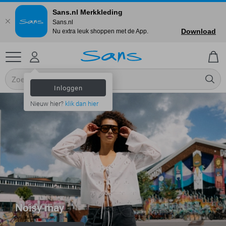
Sans.nl Merkkleding
Sans.nl
Download
Nu extra leuk shoppen met de App.
Inloggen
Nieuw hier?
klik dan hier
Noisy may