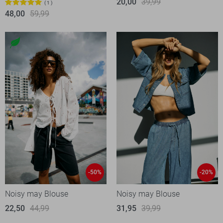
20,00
39,99
1
48,00
59,99
-50%
-20%
Noisy may Blouse
Noisy may Blouse
22,50
44,99
31,95
39,99