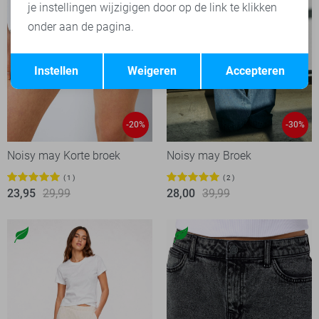
je instellingen wijzigigen door op de link te klikken
onder aan de pagina.
Opslaan
Terug
Instellen
Weigeren
Accepteren
-20%
-30%
Noisy may Korte broek
Noisy may Broek
1
2
23,95
29,99
28,00
39,99