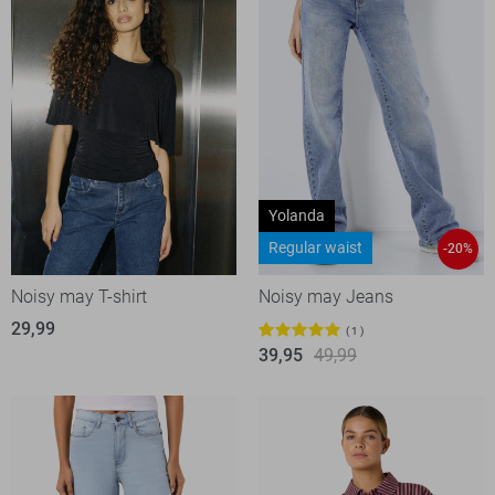
Yolanda
Regular waist
-20%
Noisy may T-shirt
Noisy may Jeans
29,99
1
39,95
49,99