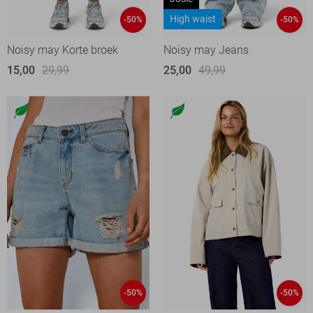
High waist
-50%
-50%
Noisy may Korte broek
Noisy may Jeans
15,00
29,99
25,00
49,99
-50%
-50%