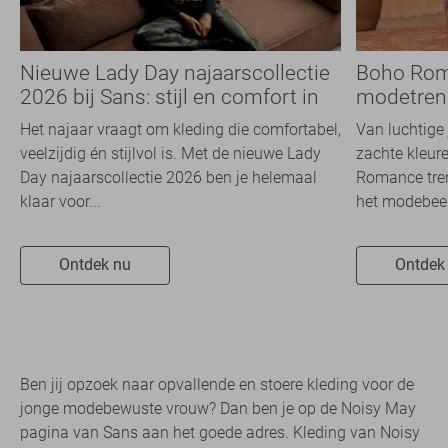
Nieuwe Lady Day najaarscollectie
Boho Rom
2026 bij Sans: stijl en comfort in
modetrend
travelkwaliteit
overal zie
Het najaar vraagt om kleding die comfortabel,
Van luchtige 
veelzijdig én stijlvol is. Met de nieuwe Lady
zachte kleure
Day najaarscollectie 2026 ben je helemaal
Romance tren
klaar voor...
het modebeel
Ontdek nu
Ontdek
Ben jij opzoek naar opvallende en stoere kleding voor de
jonge modebewuste vrouw? Dan ben je op de Noisy May
pagina van Sans aan het goede adres. Kleding van Noisy