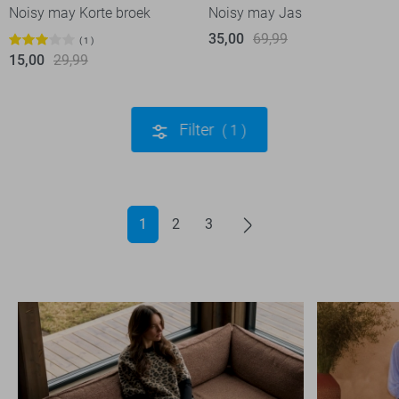
Noisy may Korte broek
Noisy may Jas
35,00
69,99
1
15,00
29,99
Filter
1
1
2
3