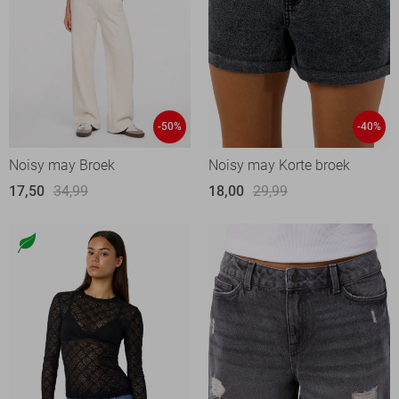
-50%
-40%
Noisy may Broek
Noisy may Korte broek
17,50
34,99
18,00
29,99