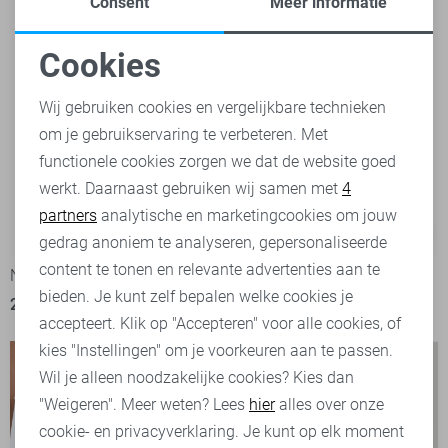
Consent
Meer informatie
Cookies
Noodzakelijke cookies
Wij gebruiken cookies en vergelijkbare technieken
om je gebruikservaring te verbeteren. Met
Personalisatie cookies
functionele cookies zorgen we dat de website goed
werkt. Daarnaast gebruiken wij samen met
4
Analytische cookies
partners
analytische en marketingcookies om jouw
-50%
-48%
Marketing cookies
gedrag anoniem te analyseren, gepersonaliseerde
content te tonen en relevante advertenties aan te
Noisy may Blouse
Noisy may Jurk
bieden. Je kunt zelf bepalen welke cookies je
25,00
49,99
23,50
44,99
accepteert. Klik op "Accepteren" voor alle cookies, of
kies "Instellingen" om je voorkeuren aan te passen.
Wil je alleen noodzakelijke cookies? Kies dan
"Weigeren". Meer weten? Lees
hier
alles over onze
cookie- en privacyverklaring. Je kunt op elk moment