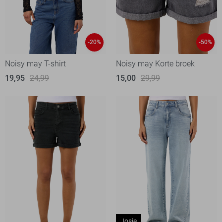
-20%
-50%
Noisy may T-shirt
Noisy may Korte broek
19,95
24,99
15,00
29,99
Josie