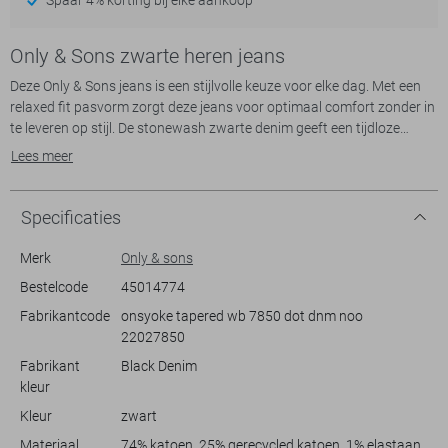
Only & Sons zwarte heren jeans
Deze Only & Sons jeans is een stijlvolle keuze voor elke dag. Met een
relaxed fit pasvorm zorgt deze jeans voor optimaal comfort zonder in
te leveren op stijl. De stonewash zwarte denim geeft een tijdloze
uitstraling, terwijl de regular waist en de knoopsluiting zorgen voor
Lees meer
een klassieke touch. De 5-pocket stijl biedt niet alleen functionaliteit,
maar ook een onmiskenbaar casual karakter dat bij deze jeans hoort.
Of je nu een dagje uit gaat of gewoon thuis ontspant, deze jeans kan
Specificaties
makkelijk gecombineerd worden met diverse stijlen.
Gemaakt van een duurzame mix van 74% katoen, 25% gerecycled
Merk
Only & sons
katoen, en 1% elastaan, biedt de jeans zowel comfort als flexibiliteit.
Bestelcode
45014774
De normale lengte maakt dat je deze jeans perfect kunt dragen met je
Fabrikantcode
onsyoke tapered wb 7850 dot dnm noo
favoriete sneakers of boots. Door de veelzijdige stijl is deze jeans
22027850
geschikt voor verschillende gelegenheden; van een ontspannen
weekend tot een avondje uit. Voeg dit veelzijdige kledingstuk toe aan
Fabrikant
Black Denim
je collectie en ervaar het gemak en de stijl van Only & Sons.
kleur
Kleur
zwart
Materiaal
74% katoen, 25% gerecycled katoen, 1% elastaan