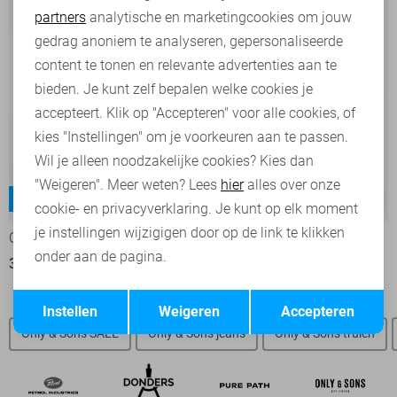
partners
analytische en marketingcookies om jouw
Marketing cookies
gedrag anoniem te analyseren, gepersonaliseerde
content te tonen en relevante advertenties aan te
bieden. Je kunt zelf bepalen welke cookies je
accepteert. Klik op "Accepteren" voor alle cookies, of
kies "Instellingen" om je voorkeuren aan te passen.
Wil je alleen noodzakelijke cookies? Kies dan
"Weigeren". Meer weten? Lees
hier
alles over onze
Yoke
Edge
-20%
-20%
cookie- en privacyverklaring. Je kunt op elk moment
je instellingen wijzigigen door op de link te klikken
Only & Sons Jeans
Only & Sons Jeans
onder aan de pagina.
39,95
49,99
39,95
49,99
Opslaan
Terug
Instellen
Weigeren
Accepteren
Only & Sons SALE
Only & Sons jeans
Only & Sons truien