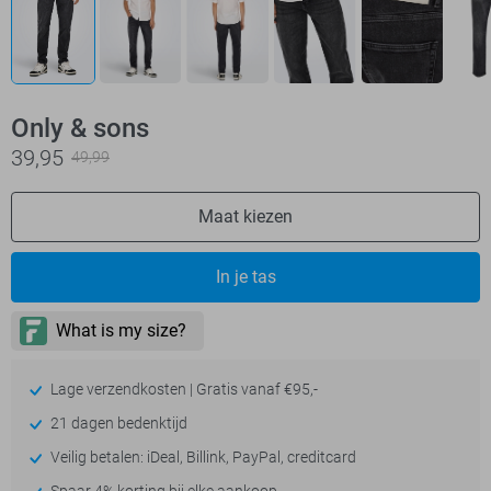
Only & sons
39,95
49,99
Maat kiezen
In je tas
Lage verzendkosten | Gratis vanaf €95,-
21 dagen bedenktijd
Veilig betalen: iDeal, Billink, PayPal, creditcard
Spaar 4% korting bij elke aankoop