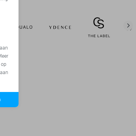
d
 aan
Meer
t op
 aan
n