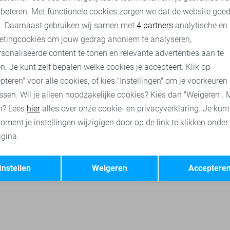
rbeteren. Met functionele cookies zorgen we dat de website goe
o broeken
Zoso vesten
Vero Moda rokken
Vila rokken
nalytische cookies
Marketing cookies
t. Daarnaast gebruiken wij samen met
4 partners
analytische en
etingcookies om jouw gedrag anoniem te analyseren,
sonaliseerde content te tonen en relevante advertenties aan te
n. Je kunt zelf bepalen welke cookies je accepteert. Klik op
pteren" voor alle cookies, of kies "Instellingen" om je voorkeuren
ssen. Wil je alleen noodzakelijke cookies? Kies dan "Weigeren". 
n? Lees
hier
alles over onze cookie- en privacyverklaring. Je kun
oment je instellingen wijzigigen door op de link te klikken onder
gina.
Opslaan
Terug
Instellen
Weigeren
Acceptere