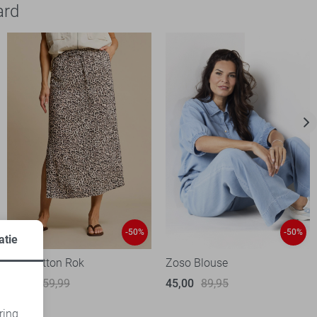
ard
-50%
-50%
atie
Red Button Rok
Zoso Blouse
30,00
59,99
45,00
89,95
ring