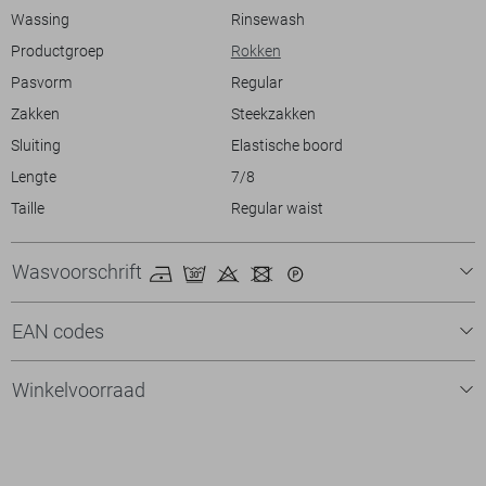
Meer informatie:
Wassing
Rinsewash
De totale lengte is 80 cm bij maat S.
Productgroep
Rokken
Pasvorm
Regular
Zakken
Steekzakken
Sluiting
Elastische boord
Lengte
7/8
Taille
Regular waist
Wasvoorschrift
EAN codes
Winkelvoorraad