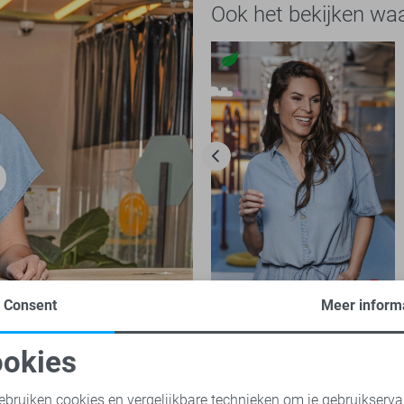
Ook het bekijken wa
-50%
Consent
Meer inform
Zoso Blouse
okies
40,00
79,95
oodzakelijke cookies
Personalisatie cookies
ebruiken cookies en vergelijkbare technieken om je gebruikserva