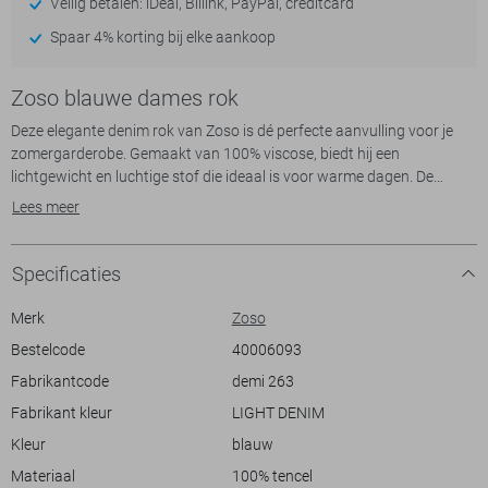
Veilig betalen: iDeal, Billink, PayPal, creditcard
Spaar 4% korting bij elke aankoop
Zoso blauwe dames rok
Deze elegante denim rok van Zoso is dé perfecte aanvulling voor je
zomergarderobe. Gemaakt van 100% viscose, biedt hij een
lichtgewicht en luchtige stof die ideaal is voor warme dagen. De
stijlvolle light denim kleur in combinatie met de elastische boord zorgt
Lees meer
voor een comfortabele pasvorm, terwijl de subtiele stiknaden een
speels detail toevoegen aan het geheel. Met de handige steekzakken
heb je altijd je essentials bij de hand.
Specificaties
Dankzij de regular fit en 7/8E lengte is deze rok veelzijdig te
Merk
Zoso
combineren, of je nu een dagje in de stad gepland hebt of een
Bestelcode
40006093
informele lunch met vrienden. Het regular waist design zorgt ervoor
Fabrikantcode
demi 263
dat deze rok zowel met een casual t-shirt als met een nette blouse
gedragen kan worden. Of je nu kiest voor sneakers of elegante
Fabrikant kleur
LIGHT DENIM
sandalen, met deze Zoso rok creëer je moeiteloos een stijlvolle
Kleur
blauw
uitstraling. De rinsewash maakt de rok bijzonder geschikt voor
Materiaal
100% tencel