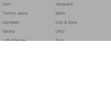
Cars
Vanguard
Tommy Jeans
Ballin
Campbell
Only & Sons
Geisha
ONLY
Lofty Manner
Zoso
Ydence
Vero Moda
Refined Department
Garcia
Sisters Point
Red Button
JDY
Fluresk
Harper & Yve
Object
Meld je aan voor onze nieuwsbrief
Meld je aan voor onze nieuwsbrief en profiteer als eerste van