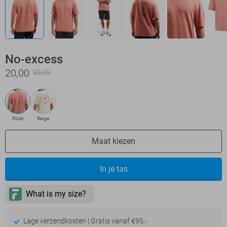
No-excess
20,00
39,99
Roze
Beige
Maat kiezen
In je tas
Lage verzendkosten | Gratis vanaf €95,-