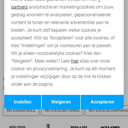
partners
analytische en marketingcookies om jouw
Marketing cookies
gedrag anoniem te analyseren, gepersonaliseerde
content te tonen en relevante advertenties aan te
bieden. Je kunt zelf bepalen welke cookies je
accepteert. Klik op "Accepteren" voor alle cookies, of
kies "Instellingen" om je voorkeuren aan te passen.
Wil je alleen noodzakelijke cookies? Kies dan
"Weigeren". Meer weten? Lees
hier
alles over onze
-20%
-50%
cookie- en privacyverklaring. Je kunt op elk moment
je instellingen wijzigigen door op de link te klikken
NO-EXCESS T-shirt
NO-EXCESS T-shirt
onder aan de pagina.
32,00
39,99
15,00
29,99
Opslaan
Terug
Instellen
Weigeren
Accepteren
No Excess SALE
NO-EXCESS t-shirts
NO-EXCESS overhem