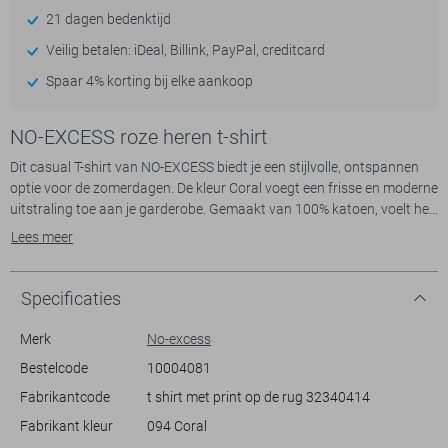
21 dagen bedenktijd
Veilig betalen: iDeal, Billink, PayPal, creditcard
Spaar 4% korting bij elke aankoop
NO-EXCESS roze heren t-shirt
Dit casual T-shirt van NO-EXCESS biedt je een stijlvolle, ontspannen
optie voor de zomerdagen. De kleur Coral voegt een frisse en moderne
uitstraling toe aan je garderobe. Gemaakt van 100% katoen, voelt het
T-shirt comfortabel en licht aan op de huid, ideaal voor warme dagen.
Lees meer
Met de ronde hals en korte mouwen is dit shirt eenvoudig te
combineren met diverse stijlen.
Het grafische patroon op de achterzijde geeft het T-shirt een speels en
Specificaties
uniek karakter, terwijl de regular fit zorgt voor een klassieke pasvorm.
Of je nu een dagje naar het strand gaat of een casual evenement
Merk
No-excess
hebt, dit T-shirt is een veelzijdige keuze die je met gemak kunt dragen.
Bestelcode
10004081
Combineer het met een korte broek en sneakers voor een relaxte look,
Fabrikantcode
t shirt met print op de rug 32340414
of draag het met een jeans voor een meer geklede casual stijl.
Fabrikant kleur
094 Coral