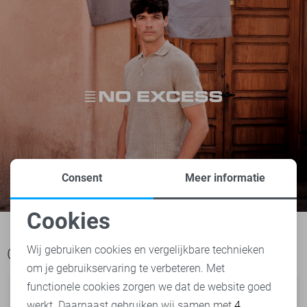
Consent
Meer informatie
Cookies
Noodzakelijke cookies
Wij gebruiken cookies en vergelijkbare technieken
Ook het bekijken waard
om je gebruikservaring te verbeteren. Met
Personalisatie cookies
functionele cookies zorgen we dat de website goed
werkt. Daarnaast gebruiken wij samen met
4
Analytische cookies