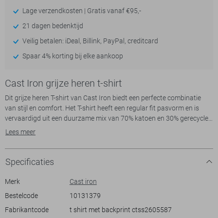
Lage verzendkosten | Gratis vanaf €95,-
21 dagen bedenktijd
Veilig betalen: iDeal, Billink, PayPal, creditcard
Spaar 4% korting bij elke aankoop
Cast Iron grijze heren t-shirt
Dit grijze heren T-shirt van Cast Iron biedt een perfecte combinatie
van stijl en comfort. Het T-shirt heeft een regular fit pasvorm en is
vervaardigd uit een duurzame mix van 70% katoen en 30% gerecycled
katoen. Het ontwerp valt op door de grafische print op de achterkant,
Lees meer
die een subtiele, moderne uitstraling geeft aan het geheel. De ronde
hals zorgt voor een klassieke touch, terwijl de korte mouwen het
geschikt maken voor zomerse dagen. Dit T-shirt is veelzijdig te dragen,
Specificaties
ideaal voor zowel ontspannen als meer casual gelegenheden.
De Cast Iron branding op de borst geeft een subtiele hint naar het
Merk
Cast iron
merk, zonder te overheersen. Dankzij de normale lengte is dit T-shirt
Bestelcode
10131379
eenvoudig te combineren met zowel jeans als shorts, waardoor het
Fabrikantcode
t shirt met backprint ctss2605587
een praktische keuze is voor jouw dagelijkse garderobe. Of je nu een