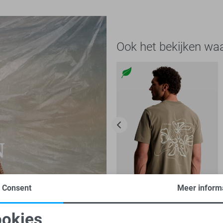
Ook het bekijken wa
Consent
Meer inform
-30%
okies