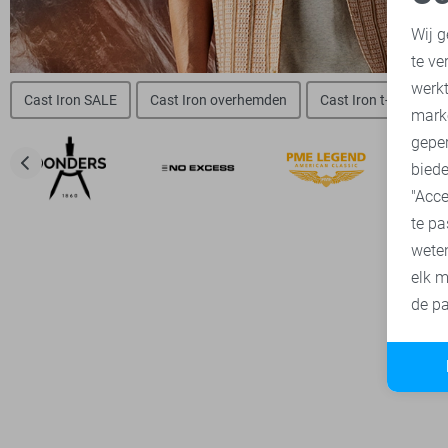
N
Wij g
te ve
A
werk
Cast Iron SALE
Cast Iron overhemden
Cast Iron t-shirts
mark
geper
biede
"Acce
te pa
wete
elk m
de pa