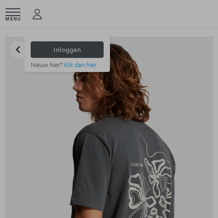
MENU
Inloggen
Nieuw hier?
klik dan hier