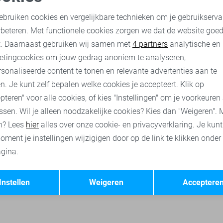
Cast Iron T-shirt
oodzakelijke cookies
Personalisatie cookies
35,00
49,99
ebruiken cookies en vergelijkbare technieken om je gebruikserva
rbeteren. Met functionele cookies zorgen we dat de website goe
nalytische cookies
Marketing cookies
t. Daarnaast gebruiken wij samen met
4 partners
analytische en
Cast Iron polo`s
Cast Iron truien
Cast Iron jassen
Cast Ir
etingcookies om jouw gedrag anoniem te analyseren,
sonaliseerde content te tonen en relevante advertenties aan te
n. Je kunt zelf bepalen welke cookies je accepteert. Klik op
pteren" voor alle cookies, of kies "Instellingen" om je voorkeuren
ssen. Wil je alleen noodzakelijke cookies? Kies dan "Weigeren". 
n? Lees
hier
alles over onze cookie- en privacyverklaring. Je kun
oment je instellingen wijzigigen door op de link te klikken onder
gina.
Opslaan
Terug
Instellen
Weigeren
Acceptere