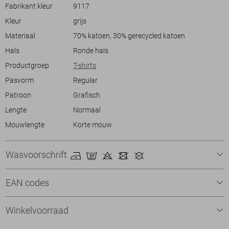
dagje uit plant of gewoon relaxt, dit T-shirt biedt een stijlvolle en
Fabrikant kleur
9117
comfortabele optie. Voeg met deze basic een stoere, eigentijdse flair
Kleur
grijs
toe aan jouw look.
Materiaal
70% katoen, 30% gerecycled katoen
Hals
Ronde hals
Productgroep
T-shirts
Pasvorm
Regular
Patroon
Grafisch
Lengte
Normaal
Mouwlengte
Korte mouw
Wasvoorschrift
EAN codes
Winkelvoorraad