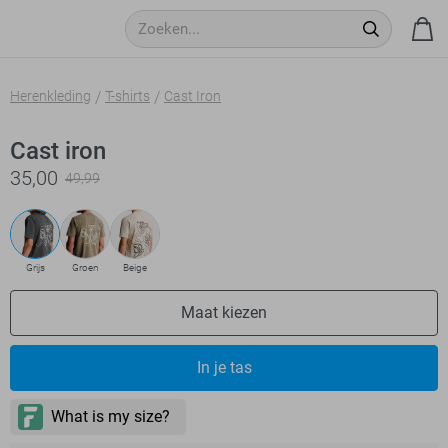
Herenkleding
T-shirts
Cast Iron
Cast iron
35,00
49,99
Grijs
Groen
Beige
Maat kiezen
In je tas