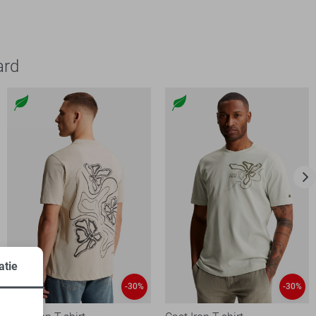
ard
atie
-30%
-30%