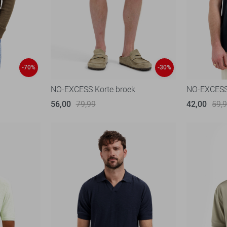
-70%
-30%
NO-EXCESS Korte broek
NO-EXCESS
56,00
79,99
42,00
59,