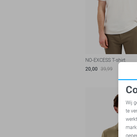
Pierre Cardin
PME legend
Pure H. Tico
Pure Path
Replay
Sans
NO-EXCESS T-shirt
State of Art
20,00
39,99
Superdry
Tommy Jeans
Co
Vanguard
N
Wij g
te ve
A
werk
mark
geper