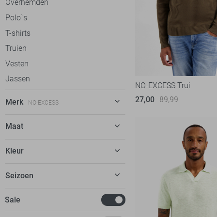
Overhemden
Polo`s
T-shirts
Truien
Vesten
Jassen
NO-EXCESS Trui
27,00
89,99
Merk
NO-EXCESS
Alan Red
Maat
Antony Morato
28
Kleur
Ballin
29
Calvin Klein
Beige
Seizoen
30
Campbell
Blauw
31
Basics
Sale
Cars
Bruin
32
Deals
Cast Iron