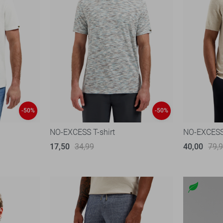
-50%
-50%
NO-EXCESS T-shirt
NO-EXCESS
17,50
34,99
40,00
79,