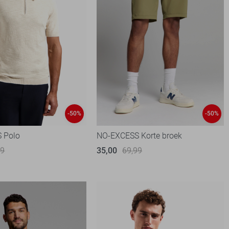
-50%
-50%
 Polo
NO-EXCESS Korte broek
99
35,00
69,99