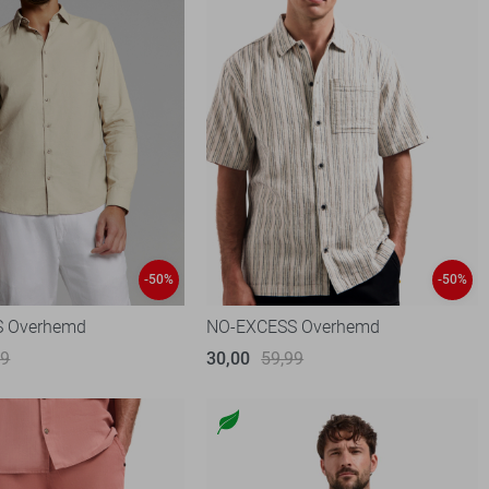
-50%
-50%
 Overhemd
NO-EXCESS Overhemd
99
30,00
59,99