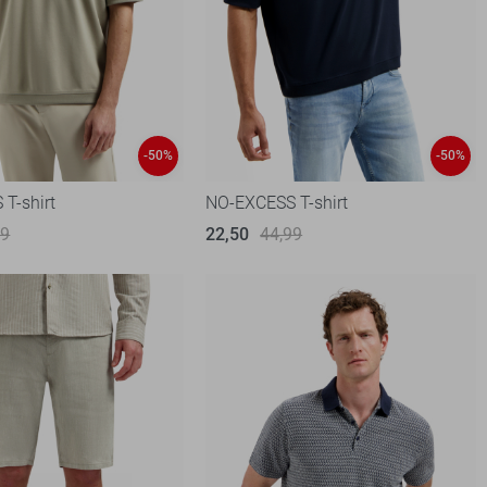
-50%
-50%
T-shirt
NO-EXCESS T-shirt
99
22,50
44,99