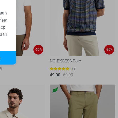
 aan
Meer
t op
 aan
-50%
-30%
n
 Polo
NO-EXCESS Polo
99
1
49,00
69,99