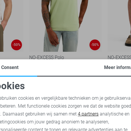
-50%
-50%
NO-EXCESS Polo
NO-EXCESS 
40,00
79,
Consent
Meer inform
1
25,00
49,99
okies
oodzakelijke cookies
Personalisatie cookies
ebruiken cookies en vergelijkbare technieken om je gebruikserva
rbeteren. Met functionele cookies zorgen we dat de website goe
nalytische cookies
Marketing cookies
t. Daarnaast gebruiken wij samen met
4 partners
analytische en
etingcookies om jouw gedrag anoniem te analyseren,
sonaliseerde content te tonen en relevante advertenties aan te