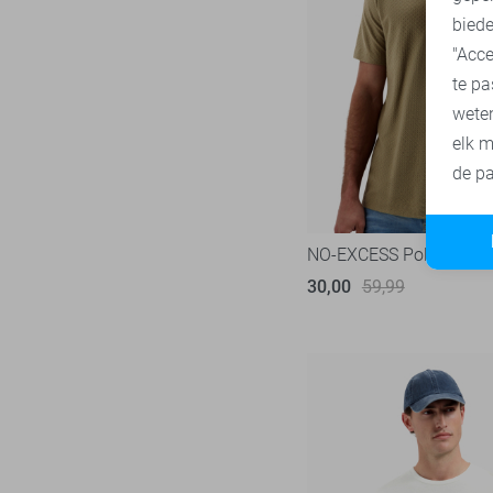
biede
"Acce
te pa
wete
elk m
de pa
NO-EXCESS Polo
30,00
59,99