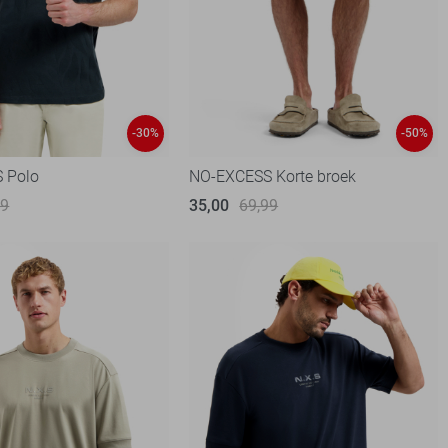
-30%
-50%
 Polo
NO-EXCESS Korte broek
99
35,00
69,99