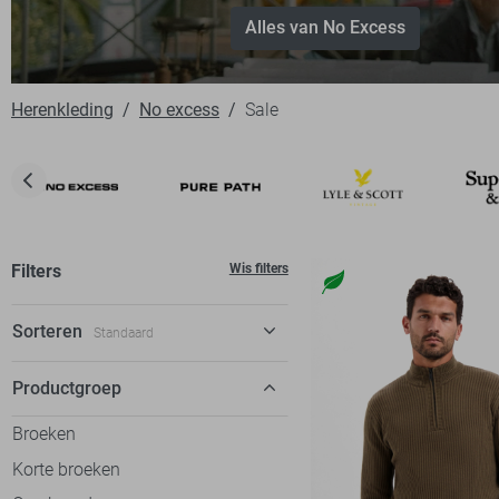
Alles van No Excess
Herenkleding
No excess
Sale
Filters
Wis filters
Sorteren
Standaard
Standaard
Productgroep
€ laag-hoog
Broeken
€ hoog-laag
Korte broeken
% hoog-laag