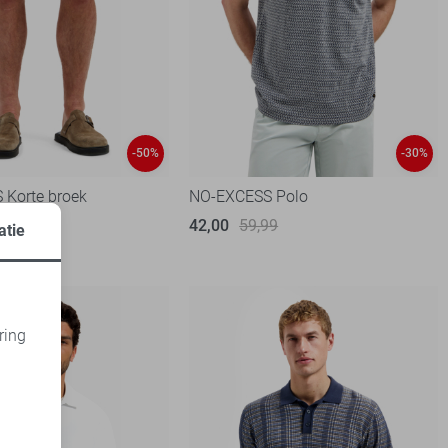
-50%
-30%
Korte broek
NO-EXCESS Polo
99
42,00
59,99
atie
ring
d