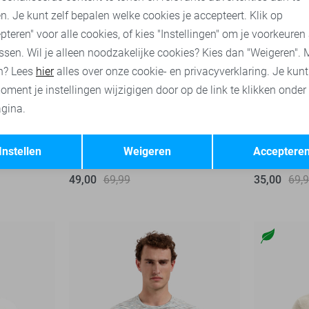
n. Je kunt zelf bepalen welke cookies je accepteert. Klik op
pteren" voor alle cookies, of kies "Instellingen" om je voorkeuren
ssen. Wil je alleen noodzakelijke cookies? Kies dan "Weigeren". 
n? Lees
hier
alles over onze cookie- en privacyverklaring. Je kun
oment je instellingen wijzigigen door op de link te klikken onder
gina.
-50%
-30%
Opslaan
Terug
Instellen
Weigeren
Acceptere
NO-EXCESS Overhemd
NO-EXCESS
49,00
69,99
35,00
69,