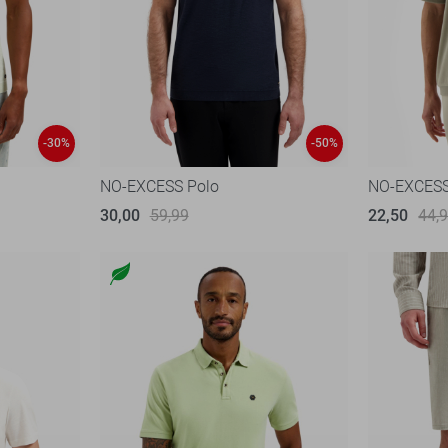
-30%
-50%
NO-EXCESS Polo
NO-EXCESS 
30,00
59,99
22,50
44,